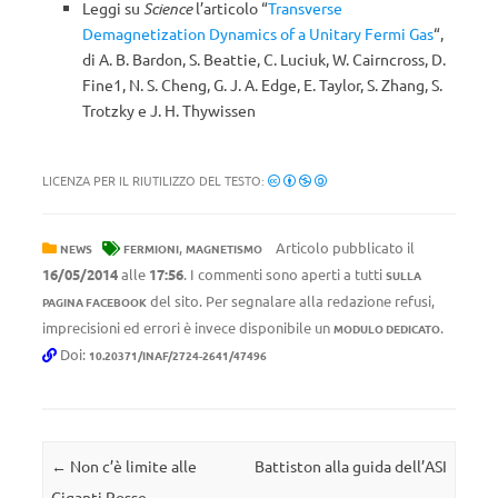
Leggi su
Science
l’articolo “
Transverse
Demagnetization Dynamics of a Unitary Fermi Gas
“,
di A. B. Bardon, S. Beattie, C. Luciuk, W. Cairncross, D.
Fine1, N. S. Cheng, G. J. A. Edge, E. Taylor, S. Zhang, S.
Trotzky e J. H. Thywissen
LICENZA PER IL RIUTILIZZO DEL TESTO:
,
Articolo pubblicato il
NEWS
FERMIONI
MAGNETISMO
16/05/2014
alle
17:56
. I commenti sono aperti a tutti
SULLA
del sito. Per segnalare alla redazione refusi,
PAGINA FACEBOOK
imprecisioni ed errori è invece disponibile un
.
MODULO DEDICATO
Doi:
10.20371/INAF/2724-2641/47496
Navigazione articolo
←
Non c’è limite alle
Battiston alla guida dell’ASI
Giganti Rosse
→