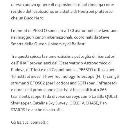
questo nuovo genere di esplosioni stellari rimanga come
residuo dell’esplosione, una stella di Neutroni piuttosto
che un Buco Nero.
I membri di PESSTO sono circa 120 astronomi che lavorano
nei maggiori centri internazionali, coordinati da Steve
Smartt della Queen University di Belfast.
Tra questi spicca la numerosissima pattuglia di ricercatori
dell’ INAF provenienti dall’Osservatorio Astronomico di
Padova, di Trieste e di Capodimonte. PEESTO utilizza per
10 notti al mese il New Technology Telescope (NTT) con gli
strumenti EFOSC2 (per l’ottico) and SOFI (per l’infrarosso)
e durante il primo anno di attività ha classificato 263
transienti, scoperti da diverse surveys come La Silla QUEST,
SkyMapper, Catalina Sky Survey, OGLE IV, CHASE, Pan-
STARRS1 e anche da astrofili.
Gli Istituti coinvolti: