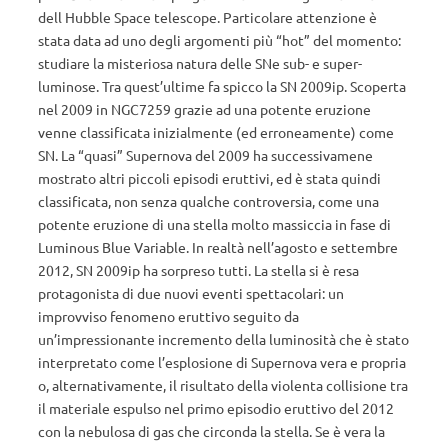
dell Hubble Space telescope. Particolare attenzione è
stata data ad uno degli argomenti più “hot” del momento:
studiare la misteriosa natura delle SNe sub- e super-
luminose. Tra quest’ultime fa spicco la SN 2009ip. Scoperta
nel 2009 in NGC7259 grazie ad una potente eruzione
venne classificata inizialmente (ed erroneamente) come
SN. La “quasi” Supernova del 2009 ha successivamene
mostrato altri piccoli episodi eruttivi, ed è stata quindi
classificata, non senza qualche controversia, come una
potente eruzione di una stella molto massiccia in fase di
Luminous Blue Variable. In realtà nell’agosto e settembre
2012, SN 2009ip ha sorpreso tutti. La stella si è resa
protagonista di due nuovi eventi spettacolari: un
improvviso fenomeno eruttivo seguito da
un’impressionante incremento della luminosità che è stato
interpretato come l’esplosione di Supernova vera e propria
o, alternativamente, il risultato della violenta collisione tra
il materiale espulso nel primo episodio eruttivo del 2012
con la nebulosa di gas che circonda la stella. Se è vera la