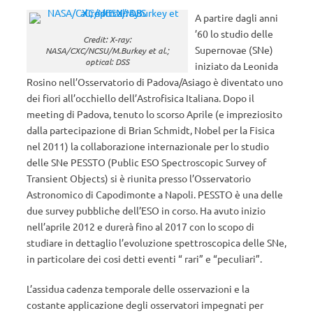
A partire dagli anni
’60 lo studio delle
Credit: X-ray:
Supernovae (SNe)
NASA/CXC/NCSU/M.Burkey et al.;
optical: DSS
iniziato da Leonida
Rosino nell’Osservatorio di Padova/Asiago è diventato uno
dei fiori all’occhiello dell’Astrofisica Italiana. Dopo il
meeting di Padova, tenuto lo scorso Aprile (e impreziosito
dalla partecipazione di Brian Schmidt, Nobel per la Fisica
nel 2011) la collaborazione internazionale per lo studio
delle SNe PESSTO (Public ESO Spectroscopic Survey of
Transient Objects) si è riunita presso l’Osservatorio
Astronomico di Capodimonte a Napoli. PESSTO è una delle
due survey pubbliche dell’ESO in corso. Ha avuto inizio
nell’aprile 2012 e durerà fino al 2017 con lo scopo di
studiare in dettaglio l’evoluzione spettroscopica delle SNe,
in particolare dei cosi detti eventi “ rari” e “peculiari”.
L’assidua cadenza temporale delle osservazioni e la
costante applicazione degli osservatori impegnati per