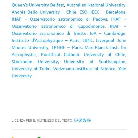
Queen’s University Belfast
,
Australian National University
,
Andrés Bello University – Chile
,
ESO
,
IEEC – Barcelona
,
INAF – Osservatorio astronomico di Padova
,
INAF –
Osservatorio astronomico di Capodimonte
,
INAF –
Osservatorio astronomico di Trieste
,
IoA – Cambridge
,
Institute d’Astrophysique – Paris
,
LBNL
,
Liverpool John
Moores University
,
LPNHE – Paris
,
Max Planck Inst. for
Astrophysics
,
Pontifical Catholic University of Chile
,
Stockholm University
,
University of Southampton
,
University of Turku
,
Weizmann Institute of Science
,
Yale
University
LICENZA PER IL RIUTILIZZO DEL TESTO: