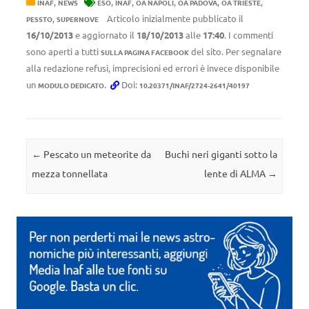
,
,
,
,
,
,
INAF
NEWS
ESO
INAF
OA NAPOLI
OA PADOVA
OA TRIESTE
,
Articolo inizialmente pubblicato il
PESSTO
SUPERNOVE
16/10/2013
e aggiornato il
18/10/2013
alle
17:40
. I commenti
sono aperti a tutti
del sito. Per segnalare
SULLA PAGINA FACEBOOK
alla redazione refusi, imprecisioni ed errori è invece disponibile
un
.
Doi:
MODULO DEDICATO
10.20371/INAF/2724-2641/40197
Navigazione articolo
←
Pescato un meteorite da
Buchi neri giganti sotto la
mezza tonnellata
lente di ALMA
→