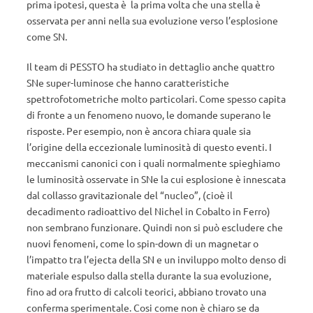
prima ipotesi, questa è la prima volta che una stella è
osservata per anni nella sua evoluzione verso l’esplosione
come SN.
Il team di PESSTO ha studiato in dettaglio anche quattro
SNe super-luminose che hanno caratteristiche
spettrofotometriche molto particolari. Come spesso capita
di fronte a un fenomeno nuovo, le domande superano le
risposte. Per esempio, non è ancora chiara quale sia
l’origine della eccezionale luminosità di questo eventi. I
meccanismi canonici con i quali normalmente spieghiamo
le luminosità osservate in SNe la cui esplosione è innescata
dal collasso gravitazionale del “nucleo”, (cioè il
decadimento radioattivo del Nichel in Cobalto in Ferro)
non sembrano funzionare. Quindi non si può escludere che
nuovi fenomeni, come lo spin-down di un magnetar o
l’impatto tra l’ejecta della SN e un inviluppo molto denso di
materiale espulso dalla stella durante la sua evoluzione,
fino ad ora frutto di calcoli teorici, abbiano trovato una
conferma sperimentale. Cosi come non è chiaro se da