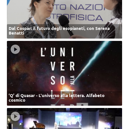
Dal Cospar: il futuro degli esopianeti, con Serena
Benatti
‘Q’ di Quasar - L'universo alla lettera. Alfabeto
cosmico