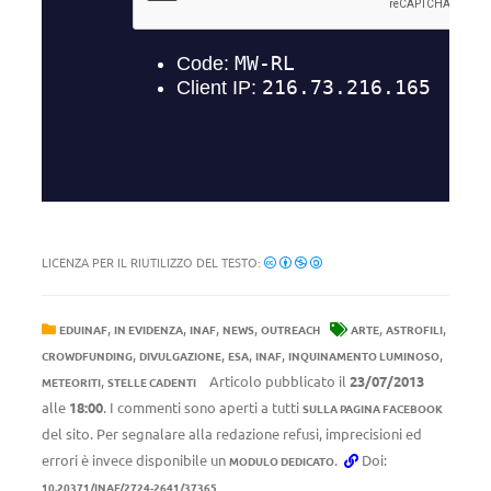
LICENZA PER IL RIUTILIZZO DEL TESTO:
,
,
,
,
,
,
EDUINAF
IN EVIDENZA
INAF
NEWS
OUTREACH
ARTE
ASTROFILI
,
,
,
,
,
CROWDFUNDING
DIVULGAZIONE
ESA
INAF
INQUINAMENTO LUMINOSO
,
Articolo pubblicato il
23/07/2013
METEORITI
STELLE CADENTI
alle
18:00
. I commenti sono aperti a tutti
SULLA PAGINA FACEBOOK
del sito. Per segnalare alla redazione refusi, imprecisioni ed
errori è invece disponibile un
.
Doi:
MODULO DEDICATO
10.20371/INAF/2724-2641/37365