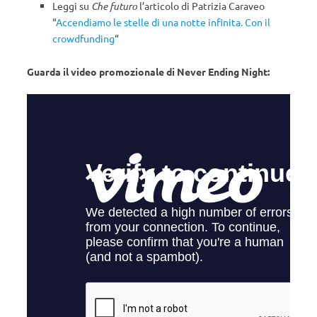
Leggi su
Che futuro
l’articolo di Patrizia Caraveo
“
Accendiamo le stelle di una notte infinita. Con il
crowdfunding
“
Guarda il video promozionale di Never Ending Night: