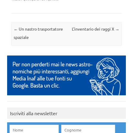
Navigazione articolo
←
Un nastro trasportatore
L’inventario dei raggi X
→
spaziale
Iscriviti alla newsletter