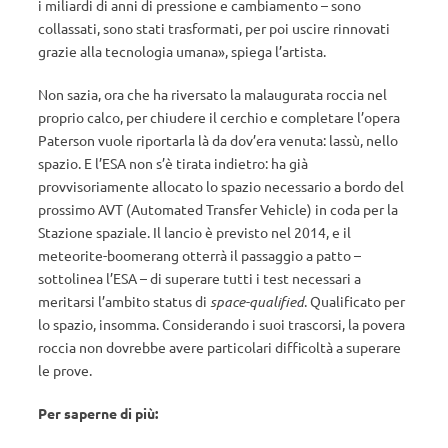
i miliardi di anni di pressione e cambiamento – sono
collassati, sono stati trasformati, per poi uscire rinnovati
grazie alla tecnologia umana», spiega l’artista.
Non sazia, ora che ha riversato la malaugurata roccia nel
proprio calco, per chiudere il cerchio e completare l’opera
Paterson vuole riportarla là da dov’era venuta: lassù, nello
spazio. E l’ESA non s’è tirata indietro: ha già
provvisoriamente allocato lo spazio necessario a bordo del
prossimo AVT (Automated Transfer Vehicle) in coda per la
Stazione spaziale. Il lancio è previsto nel 2014, e il
meteorite-boomerang otterrà il passaggio a patto –
sottolinea l’ESA – di superare tutti i test necessari a
meritarsi l’ambito status di
space-qualified
. Qualificato per
lo spazio, insomma. Considerando i suoi trascorsi, la povera
roccia non dovrebbe avere particolari difficoltà a superare
le prove.
Per saperne di più: