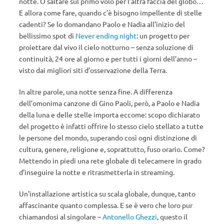
notte. O saltare sul primo volo per l’altra faccia del globo…
E allora come fare, quando c’è bisogno impellente di stelle
cadenti? Se lo domandano Paolo e Nadia all’inizio del
bellissimo spot di
Never ending night
: un progetto per
proiettare dal vivo il cielo notturno – senza soluzione di
continuità, 24 ore al giorno e per tutti i giorni dell’anno –
visto dai migliori siti d’osservazione della Terra.
In altre parole, una notte senza fine. A differenza
dell’omonima canzone di Gino Paoli, però, a Paolo e Nadia
della luna e delle stelle importa eccome: scopo dichiarato
del progetto è infatti offrire lo stesso cielo stellato a tutte
le persone del mondo, superando così ogni distinzione di
cultura, genere, religione e, soprattutto, fuso orario. Come?
Mettendo in piedi una rete globale di telecamere in grado
d’inseguire la notte e ritrasmetterla in streaming.
Un’installazione artistica su scala globale, dunque, tanto
affascinante quanto complessa. E se è vero che loro pur
chiamandosi al singolare –
Antonello Ghezzi
, questo il