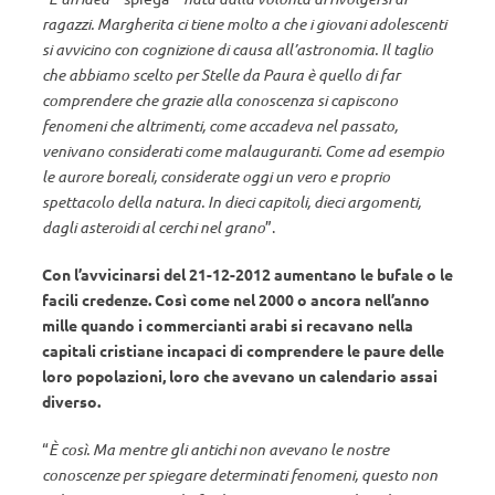
ragazzi. Margherita ci tiene molto a che i giovani adolescenti
si avvicino con cognizione di causa all’astronomia. Il taglio
che abbiamo scelto per Stelle da Paura è quello di far
comprendere che grazie alla conoscenza si capiscono
fenomeni che altrimenti, come accadeva nel passato,
venivano considerati come malauguranti. Come ad esempio
le aurore boreali, considerate oggi un vero e proprio
spettacolo della natura. In dieci capitoli, dieci argomenti,
dagli asteroidi al cerchi nel grano
”.
Con l’avvicinarsi del 21-12-2012 aumentano le bufale o le
facili credenze. Così come nel 2000 o ancora nell’anno
mille quando i commercianti arabi si recavano nella
capitali cristiane incapaci di comprendere le paure delle
loro popolazioni, loro che avevano un calendario assai
diverso.
“
È così. Ma mentre gli antichi non avevano le nostre
conoscenze per spiegare determinati fenomeni, questo non