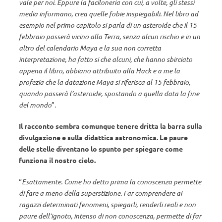
vale per noi. Eppure la faciloneria con cui, a volte, gli stessi
media informano, crea quelle fobie inspiegabili. Nel libro ad
esempio nel primo capitolo si parla di un asteroide che il 15
febbraio passerà vicino alla Terra, senza alcun rischio e in un
altro del calendario Maya e la sua non corretta
interpretazione, ha fatto si che alcuni, che hanno sbirciato
appena il libro, abbiano attribuito alla Hack e a me la
profezia che la datazione Maya si riferisca al 15 febbraio,
quando passerà l’asteroide, spostando a quella data la fine
del mondo
”.
Il racconto sembra comunque tenere dritta la barra sulla
divulgazione e sulla didattica astronomica. Le paure
delle stelle diventano lo spunto per spiegare come
funziona il nostro cielo.
“
Esattamente. Come ho detto prima la conoscenza permette
di fare a meno della superstizione. Far comprendere ai
ragazzi determinati fenomeni, spiegarli, renderli reali e non
paure dell’ignoto, intenso di non conoscenza, permette di far