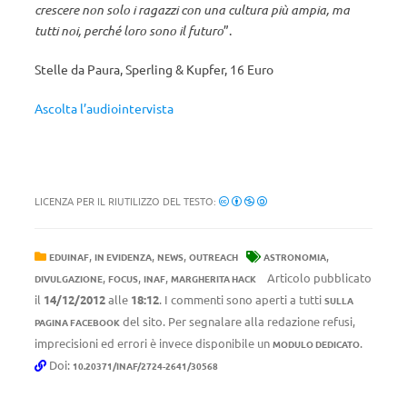
crescere non solo i ragazzi con una cultura più ampia, ma
tutti noi, perché loro sono il futuro
”.
Stelle da Paura, Sperling & Kupfer, 16 Euro
Ascolta l’audiointervista
LICENZA PER IL RIUTILIZZO DEL TESTO:
,
,
,
,
EDUINAF
IN EVIDENZA
NEWS
OUTREACH
ASTRONOMIA
,
,
,
Articolo pubblicato
DIVULGAZIONE
FOCUS
INAF
MARGHERITA HACK
il
14/12/2012
alle
18:12
. I commenti sono aperti a tutti
SULLA
del sito. Per segnalare alla redazione refusi,
PAGINA FACEBOOK
imprecisioni ed errori è invece disponibile un
.
MODULO DEDICATO
Doi:
10.20371/INAF/2724-2641/30568