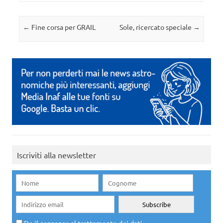
Navigazione articolo
←
Fine corsa per GRAIL
Sole, ricercato speciale
→
Iscriviti alla newsletter