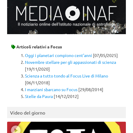
Il notiziario online dell’Istituto nazionale di astrofisica
Vai al contenuto
Articoli relativi a
Focus
Oggi i planetari compiono cent’anni
[07/05/2025]
Novembre stellare per gli appassionati di scienza
[19/11/2020]
Scienza a tutto tondo al Focus Live di Milano
[06/11/2018]
I marziani sbarcano su Focus
[29/08/2014]
Stelle da Paura
[14/12/2012]
Video del giorno