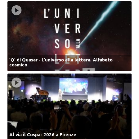
‘Q’ di Quasar - L'universo alla lettera. Alfabeto
cosmico
Al via il Cospar 2026 a Firenze