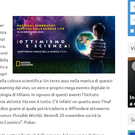
er
enza
nzi
ca,
V
iorni
della
to e
opri
 della cultura scientifica. Un terzo asso nella manica di questo
reaming dal vivo, un vero e proprio mega evento digitale in
logia di Milano. In ognuno di questi eventi l’Istituto
In
ie attività. Ma non è tutto. C’è infatti un quarto asso: l’Inaf
a 
dios grazie al quale potrà tradurre e diffondere attraverso
osmos: Possible Worlds
. Venerdì 20 novembre uscirà la
S
rio Cosmico”. Poker.