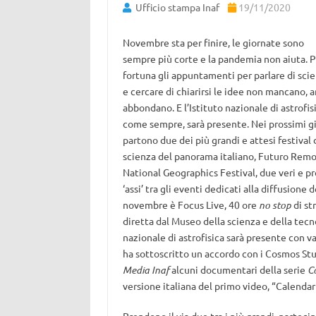
Ufficio stampa Inaf
19/11/2020
Novembre sta per finire, le giornate sono
sempre più corte e la pandemia non aiuta. P
fortuna gli appuntamenti per parlare di sci
e cercare di chiarirsi le idee non mancano, a
abbondano. E l’Istituto nazionale di astrofisi
come sempre, sarà presente. Nei prossimi g
partono due dei più grandi e attesi festival 
scienza del panorama italiano, Futuro Remo
National Geographics Festival, due veri e pr
‘assi’ tra gli eventi dedicati alla diffusione
novembre è Focus Live, 40 ore
no stop
di st
diretta dal Museo della scienza e della tecno
nazionale di astrofisica sarà presente con var
ha sottoscritto un accordo con i Cosmos Stu
Media Inaf
alcuni documentari della serie
C
versione italiana del primo video, “Calenda