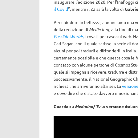
inaugurare l’edizione 2020. Per l’Inaf oggi c
il Covid
”, mentre il 22 sarà la volta di
Gabrie
Per chiudere in bellezza, annunciamo una ve
della redazione di
Media Inaf
, alla fine di 
Possible Worlds
, trovati per caso sul web. H
Carl Sagan, con il quale scrisse la serie di 
alcuni per poi tradurli e diffonderli in Ital
certamente possibile e che questa cosa le f
contatto con alcune persone di Cosmos Stud
quale si impegna a ricevere, tradurre e dist
Successivamente, il National Geographic Chan
richiesti, ne arriveranno altri sei. La
versione
e devo dire che è stato davvero emozionant
Guarda su
MediaInaf Tv
la versione italia