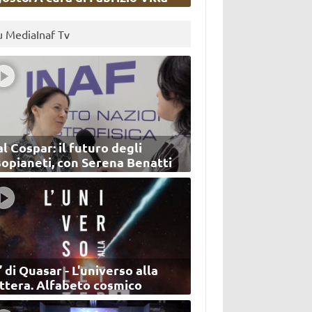
u MediaInaf Tv
l Cospar: il futuro degli
sopianeti, con Serena Benatti
’ di Quasar - L'universo alla
ettera. Alfabeto cosmico