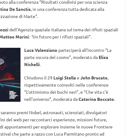
ibuto alla conferenza “Risultati condivisi per una scienza
tina De Sanctis
, in una conferenza tutta dedicata alla
izzazione di Marte”.
ozzi
dell’Agenzia spaziale italiana sul tema dei rifiuti spaziali
Matteo Marini
: “
Un futuro per i rifiuti spaziali”.
Luca Valenziano
parteciperà all’incontro “La
parte oscura del cosmo”, moderato da
Elisa
Nichelli
.
Chiudono il 29
Luigi Stella
e
John Brucato
,
rispettivamente coinvolti nelle conferenze
“L’ottimismo dei buchi neri”, e “Che vita c’è
nell’universo”, moderata da
Caterina Boccato
.
saranno premi Nobel, astronauti, scienziati, divulgatori
nfini del web per raccontarci esperienze, missioni future,
 di appuntamenti per esplorare insieme le nuove Frontiere
estival che parte a razzo con Luca Parmitano pronto ad