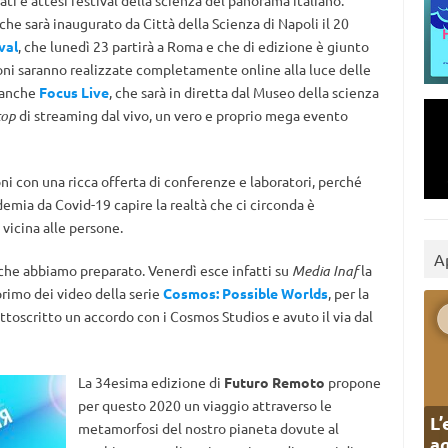
ati e attesi festival della scienza del panorama italiano:
 che sarà inaugurato da Città della Scienza di Napoli il 20
val
, che lunedì 23 partirà a Roma e che di edizione è giunto
oni saranno realizzate completamente online alla luce delle
i anche
Focus Live
, che sarà in diretta dal Museo della scienza
top
di streaming dal vivo, un vero e proprio mega evento
oni con una ricca offerta di conferenze e laboratori, perché
emia da Covid-19 capire la realtà che ci circonda è
vicina alle persone.
A
 che abbiamo preparato. Venerdì esce infatti su
Media Inaf
la
primo dei video della serie
Cosmos: Possible Worlds
, per la
ottoscritto un accordo con i Cosmos Studios e avuto il via dal
La 34esima edizione di
Futuro Remoto
propone
per questo 2020 un viaggio attraverso le
L’
metamorfosi del nostro pianeta dovute al
ag