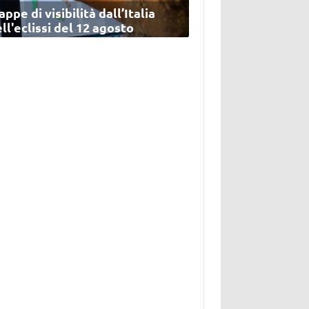
ppe di visibilità dall’Italia
ll'eclissi del 12 agosto