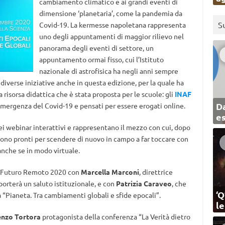
cambiamento climatico e ai grandi eventi di
dimensione ‘planetaria’, come la pandemia da
S
Covid-19. La kermesse napoletana rappresenta
uno degli appuntamenti di maggior rilievo nel
panorama degli eventi di settore, un
appuntamento ormai fisso, cui l’Istituto
nazionale di astrofisica ha negli anni sempre
 diverse iniziative anche in questa edizione, per la quale ha
risorsa didattica che è stata proposta per le scuole: gli
INAF
Da
l’emergenza del Covid-19 e pensati per essere erogati online.
e
ei webinar interattivi e rappresentano il mezzo con cui, dopo
i sono pronti per scendere di nuovo in campo a far toccare con
 anche se in modo virtuale.
 di Futuro Remoto 2020 con
Marcella Marconi
, direttrice
porterà un saluto istituzionale, e con
Patrizia Caraveo
, che
‘Q
a “Pianeta. Tra cambiamenti globali e sfide epocali”.
l
enzo Tortora
protagonista della conferenza “La Verità dietro