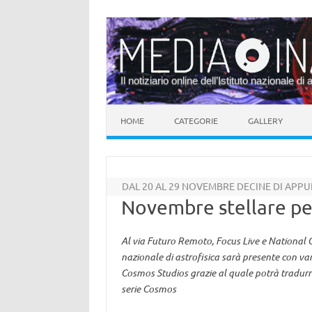
Il notiziario online dell’Istituto nazionale di 
Vai al contenuto
HOME
CATEGORIE
GALLERY
DAL 20 AL 29 NOVEMBRE DECINE DI APP
Novembre stellare per
Al via Futuro Remoto, Focus Live e National Ge
nazionale di astrofisica sarà presente con varie
Cosmos Studios grazie al quale potrà tradurr
serie Cosmos