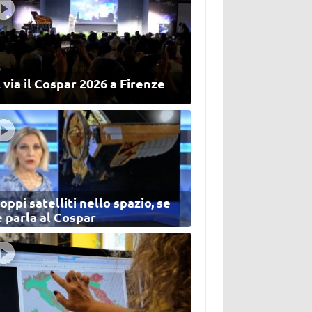
 via il Cospar 2026 a Firenze
oppi satelliti nello spazio, se
 parla al Cospar