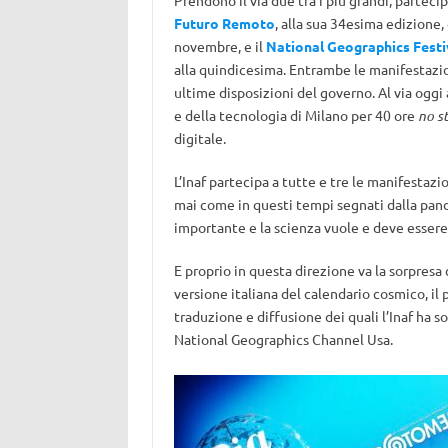
Prendono il via due tra i più grandi, partecip
Futuro Remoto
, alla sua 34esima edizione,
novembre, e il
National Geographics Festi
alla quindicesima. Entrambe le manifestazi
ultime disposizioni del governo. Al via ogg
e della tecnologia di Milano per 40 ore
no s
digitale.
L’Inaf partecipa a tutte e tre le manifestazi
mai come in questi tempi segnati dalla pand
importante e la scienza vuole e deve essere 
E proprio in questa direzione va la sorpresa
versione italiana del calendario cosmico, il 
traduzione e diffusione dei quali l’Inaf ha s
National Geographics Channel Usa.