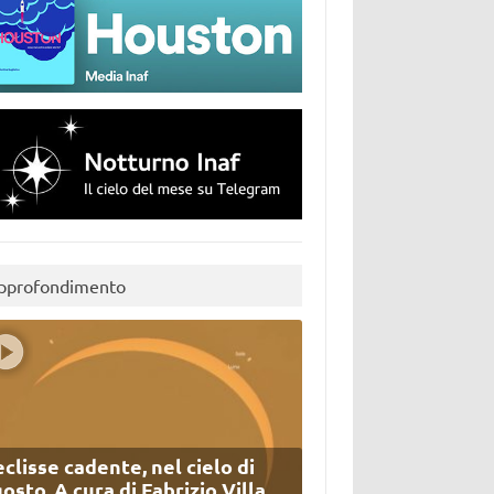
pprofondimento
eclisse cadente, nel cielo di
osto. A cura di Fabrizio Villa