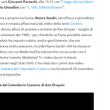
i sarà
Giovanni Pareschi
, alle 15.15 con “
I raggi che uccidono
le Ghisellini
con “
1, 100, 1000 Multiversi
”.
ra e propria esclusiva.
Maura Sandri
, astrofisica e giornalista
marzo è rimasta affascinata dai video della serie
Cosmos:
a deciso allora di provare a scrivere ad Ann Druyan – moglie di
documentari del 1980 – per chiederle se fosse possibile averne
ia. «Ann ha risposto subito, molto gentilmente, che era
aceva molto piacere», ricorda Maura Sandri. «Mi ha messa in
ios, con cui
Media Inaf
ha sottoscritto un accordo con il
ribuire tramite
MediaInaf Tv
i video da noi richiesti.
nel negli Stati Uniti ci ha rilasciato i primi due video
 italiana del Calendario Cosmico
uscirà venerdì 20 novembre
e prepararla».
na del Calendario Cosmico di Ann Druyan: