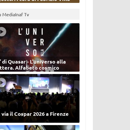
u MediaInaf Tv
’ di Quasar - L'universo alla
ettera. Alfabeto cosmico
 via il Cospar 2026 a Firenze