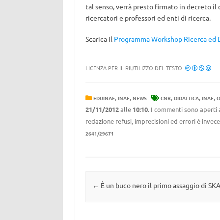
tal senso, verrà presto firmato in decreto il 
ricercatori e professori ed enti di ricerca.
Scarica il
Programma Workshop Ricerca ed 
LICENZA PER IL RIUTILIZZO DEL TESTO:
,
,
,
,
,
EDUINAF
INAF
NEWS
CNR
DIDATTICA
INAF
O
21/11/2012
alle
10:10
. I commenti sono aperti 
redazione refusi, imprecisioni ed errori è invec
2641/29671
Navigazione articolo
←
È un buco nero il primo assaggio di SK