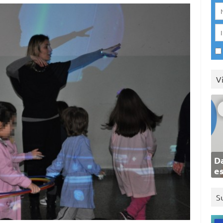
V
Da
e
S