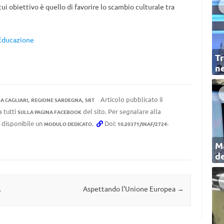
cui obiettivo è quello di favorire lo scambio culturale tra
Educazione
Tr
ne
,
,
Articolo pubblicato il
A CAGLIARI
REGIONE SARDEGNA
SRT
a tutti
del sito. Per segnalare alla
SULLA PAGINA FACEBOOK
e disponibile un
.
Doi:
MODULO DEDICATO
10.20371/INAF/2724-
Ma
de
A
Aspettando l’Unione Europea
→