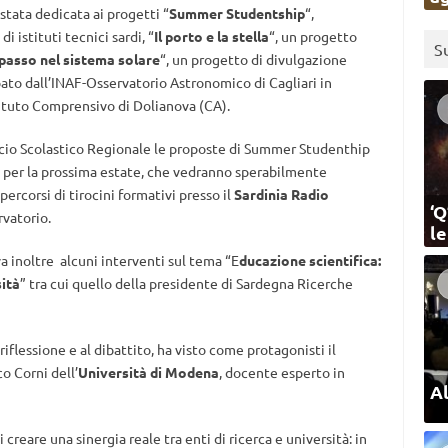
stata dedicata ai progetti “
Summer Studentship
“,
 istituti tecnici sardi, “
Il porto e la stella
“, un progetto
S
passo nel sistema solare
“, un progetto di divulgazione
pato dall’INAF-Osservatorio Astronomico di Cagliari in
tituto Comprensivo di Dolianova (CA).
ficio Scolastico Regionale le proposte di Summer Studenthip
i per la prossima estate, che vedranno sperabilmente
percorsi di tirocini formativi presso il
Sardinia Radio
‘Q
rvatorio.
l
 inoltre alcuni interventi sul tema “E
ducazione scientifica:
sità
” tra cui quello della presidente di Sardegna Ricerche
riflessione e al dibattito, ha visto come protagonisti il
o Corni dell’
Università di Modena
, docente esperto in
Al
creare una sinergia reale tra enti di ricerca e università: in