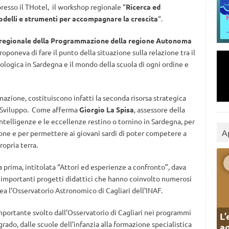
presso il THotel, il workshop regionale “
Ricerca ed
modelli e strumenti per accompagnare la crescita
“.
regionale della Programmazione della regione Autonoma
oponeva di fare il punto della situazione sulla relazione tra il
ologica in Sardegna e il mondo della scuola di ogni ordine e
mazione, costituiscono infatti la seconda risorsa strategica
i Sviluppo. Come afferma
Giorgio La Spisa
, assessore della
intelligenze e le eccellenze restino o tornino in Sardegna, per
A
one e per permettere ai giovani sardi di poter competere a
ropria terra.
a prima, intitolata “Attori ed esperienze a confronto”, dava
i importanti progetti didattici che hanno coinvolto numerosi
nea l’Osservatorio Astronomico di Cagliari dell’INAF.
 importante svolto dall’Osservatorio di Cagliari nei programmi
L’
grado, dalle scuole dell’infanzia alla formazione specialistica
ag