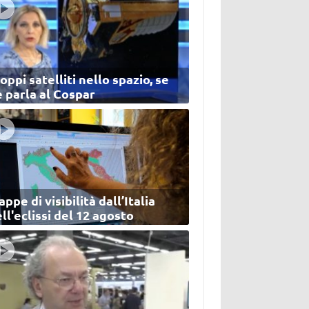
oppi satelliti nello spazio, se
 parla al Cospar
ppe di visibilità dall’Italia
ll'eclissi del 12 agosto