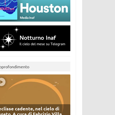
pprofondimento
eclisse cadente, nel cielo di
osto. A cura di Fabrizio Villa