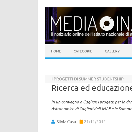
Il notiziario online dell’Istituto nazionale di 
Vai al contenuto
HOME
CATEGORIE
GALLERY
I PROGETTI DI SUMMER STUDENTSHIP
Ricerca ed educazione
In un convegno a Cagliari i progetti per la divu
Astronomico di Cagliari dell'INAF e le Summe
Silvia Casu
21/11/2012