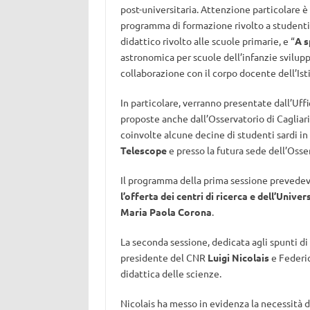
post-universitaria. Attenzione particolare è 
programma di formazione rivolto a studenti di
didattico rivolto alle scuole primarie, e “
A s
astronomica per scuole dell’infanzie svilup
collaborazione con il corpo docente dell’Is
In particolare, verranno presentate dall’Uf
proposte anche dall’Osservatorio di Cagliar
coinvolte alcune decine di studenti sardi in 
Telescope
e presso la futura sede dell’Osse
Il programma della prima sessione prevedeva
l’offerta dei centri di ricerca e dell’Univer
Maria Paola Corona
.
La seconda sessione, dedicata agli spunti di 
presidente del CNR
Luigi Nicolais
e Federic
didattica delle scienze.
Nicolais ha messo in evidenza la necessità di 