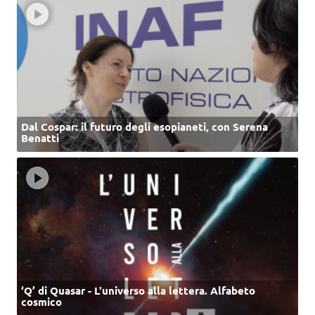
Dal Cospar: il futuro degli esopianeti, con Serena
Benatti
‘Q’ di Quasar - L'universo alla lettera. Alfabeto
cosmico