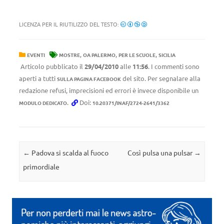
LICENZA PER IL RIUTILIZZO DEL TESTO:
,
,
,
EVENTI
MOSTRE
OA PALERMO
PER LE SCUOLE
SICILIA
Articolo pubblicato il
29/04/2010
alle
11:56
. I commenti sono
aperti a tutti
del sito. Per segnalare alla
SULLA PAGINA FACEBOOK
redazione refusi, imprecisioni ed errori è invece disponibile un
.
Doi:
MODULO DEDICATO
10.20371/INAF/2724-2641/3362
Navigazione articolo
←
Padova si scalda al fuoco
Così pulsa una pulsar
→
primordiale