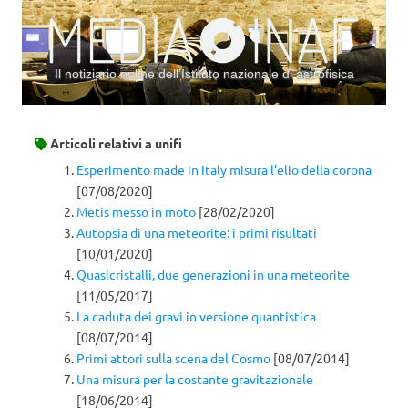
Il notiziario online dell’Istituto nazionale di astrofisica
Vai al contenuto
Articoli relativi a
unifi
Esperimento made in Italy misura l’elio della corona
[07/08/2020]
Metis messo in moto
[28/02/2020]
Autopsia di una meteorite: i primi risultati
[10/01/2020]
Quasicristalli, due generazioni in una meteorite
[11/05/2017]
La caduta dei gravi in versione quantistica
[08/07/2014]
Primi attori sulla scena del Cosmo
[08/07/2014]
Una misura per la costante gravitazionale
[18/06/2014]