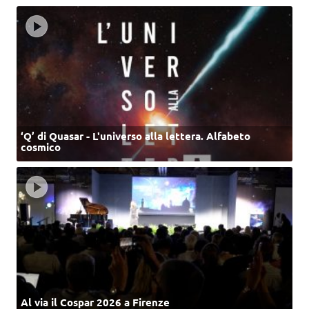
‘Q’ di Quasar - L'universo alla lettera. Alfabeto
cosmico
Al via il Cospar 2026 a Firenze