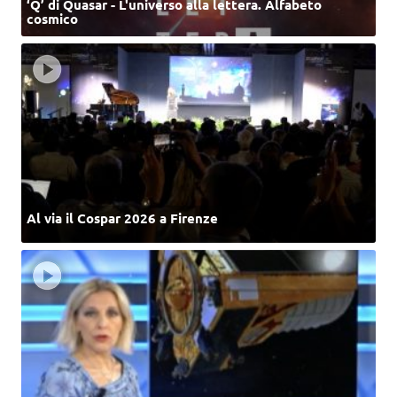
‘Q’ di Quasar - L'universo alla lettera. Alfabeto
cosmico
Al via il Cospar 2026 a Firenze