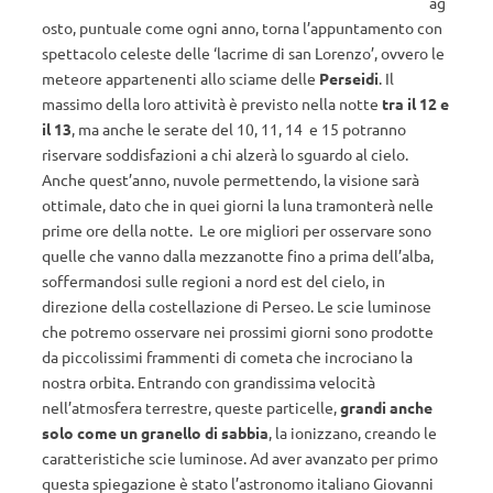
ag
osto, puntuale come ogni anno, torna l’appuntamento con
spettacolo celeste delle ‘lacrime di san Lorenzo’, ovvero le
meteore appartenenti allo sciame delle
Perseidi
. Il
massimo della loro attività è previsto nella notte
tra il 12 e
il 13
, ma anche le serate del 10, 11, 14 e 15 potranno
riservare soddisfazioni a chi alzerà lo sguardo al cielo.
Anche quest’anno, nuvole permettendo, la visione sarà
ottimale, dato che in quei giorni la luna tramonterà nelle
prime ore della notte. Le ore migliori per osservare sono
quelle che vanno dalla mezzanotte fino a prima dell’alba,
soffermandosi sulle regioni a nord est del cielo, in
direzione della costellazione di Perseo. Le scie luminose
che potremo osservare nei prossimi giorni sono prodotte
da piccolissimi frammenti di cometa che incrociano la
nostra orbita. Entrando con grandissima velocità
nell’atmosfera terrestre, queste particelle,
grandi anche
solo come un granello di sabbia
, la ionizzano, creando le
caratteristiche scie luminose. Ad aver avanzato per primo
questa spiegazione è stato l’astronomo italiano Giovanni