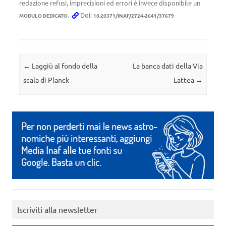
redazione refusi, imprecisioni ed errori è invece disponibile un
.
Doi:
MODULO DEDICATO
10.20371/INAF/2724-2641/37679
Navigazione articolo
←
Laggiù al fondo della
La banca dati della Via
scala di Planck
Lattea
→
Iscriviti alla newsletter