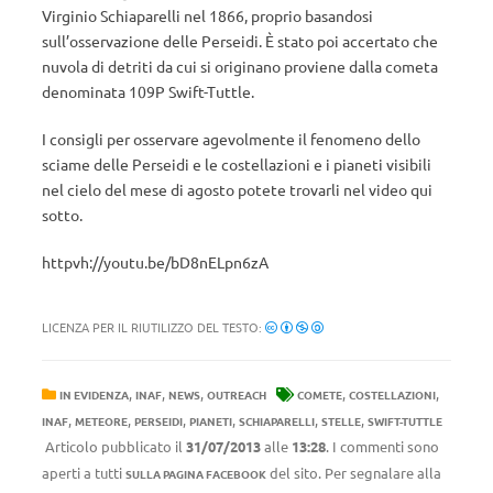
Virginio Schiaparelli nel 1866, proprio basandosi
sull’osservazione delle Perseidi. È stato poi accertato che
nuvola di detriti da cui si originano proviene dalla cometa
denominata 109P Swift-Tuttle.
I consigli per osservare agevolmente il fenomeno dello
sciame delle Perseidi e le costellazioni e i pianeti visibili
nel cielo del mese di agosto potete trovarli nel video qui
sotto.
httpvh://youtu.be/bD8nELpn6zA
LICENZA PER IL RIUTILIZZO DEL TESTO:
,
,
,
,
,
IN EVIDENZA
INAF
NEWS
OUTREACH
COMETE
COSTELLAZIONI
,
,
,
,
,
,
INAF
METEORE
PERSEIDI
PIANETI
SCHIAPARELLI
STELLE
SWIFT-TUTTLE
Articolo pubblicato il
31/07/2013
alle
13:28
. I commenti sono
aperti a tutti
del sito. Per segnalare alla
SULLA PAGINA FACEBOOK