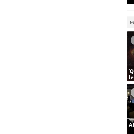
M
‘Q
l
Al