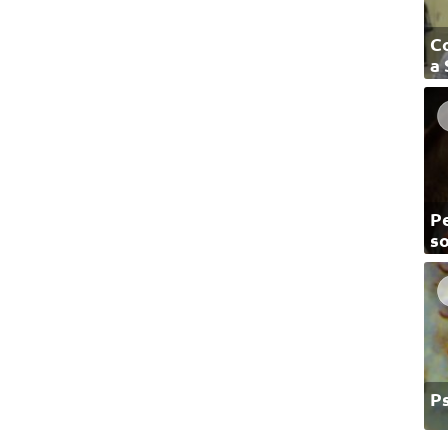
C
a
Pe
so
P