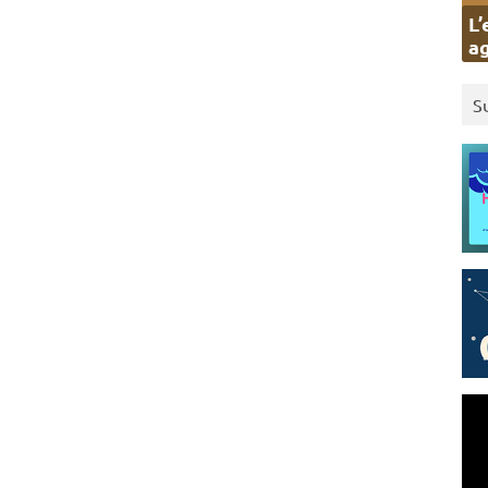
L’
ag
S