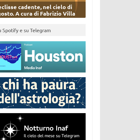
eclisse cadente, nel cielo di
osto. A cura di Fabrizio Villa
u Spotify e su Telegram