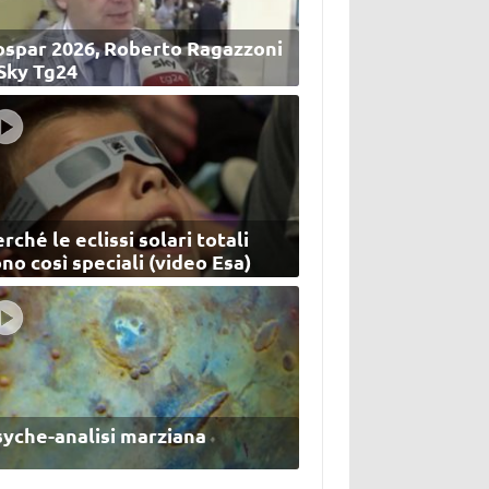
ospar 2026, Roberto Ragazzoni
 Sky Tg24
rché le eclissi solari totali
no così speciali (video Esa)
syche-analisi marziana