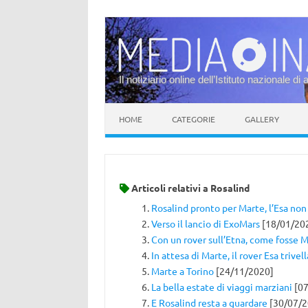
Il notiziario online dell’Istituto nazionale di 
Vai al contenuto
HOME
CATEGORIE
GALLERY
Articoli relativi a
Rosalind
Rosalind pronto per Marte, l’Esa no
Verso il lancio di ExoMars
[18/01/20
Con un rover sull’Etna, come fosse 
In attesa di Marte, il rover Esa trivel
Marte a Torino
[24/11/2020]
La bella estate di viaggi marziani
[07
E Rosalind resta a guardare
[30/07/2