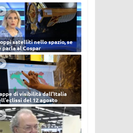
oppi satelliti nello spazio, se
 parla al Cospar
ppe di visibilità dall’Italia
ll'eclissi del 12 agosto