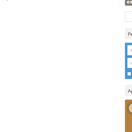
e
Rice
per:
P
A