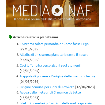
Il notiziario online dell’Istituto nazionale di astrofisica
Vai al contenuto
Articoli relativi a
planetesimi
Il Sistema solare primordiale? Come fosse Lego
[22/10/2025]
All’alba di un sistema planetario come il nostro
[16/07/2025]
Così la Terra ha perso alcuni suoi elementi
[10/02/2025]
Trappole di polvere all’origine delle macromolecole
[01/08/2024]
Origine comune per i lobi di Arrokoth
[12/10/2023]
Acqua dalle meteoriti? Sì ma non da tutte
[15/03/2023]
I detriti planetari più antichi della nostra galassia