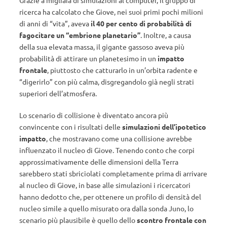
Grazie a migliaia di simulazioni al computer, il gruppo di
ricerca ha calcolato che Giove, nei suoi primi pochi milioni
di anni di “vita”, aveva
il 40 per cento di probabilità di
fagocitare un “embrione planetario”
. Inoltre, a causa
della sua elevata massa, il gigante gassoso aveva più
probabilità di attirare un planetesimo in un
impatto
frontale
, piuttosto che catturarlo in un’orbita radente e
“digerirlo” con più calma, disgregandolo già negli strati
superiori dell’atmosfera.
Lo scenario di collisione è diventato ancora più
convincente con i risultati delle
simulazioni dell’ipotetico
impatto
, che mostravano come una collisione avrebbe
influenzato il nucleo di Giove. Tenendo conto che corpi
approssimativamente delle dimensioni della Terra
sarebbero stati sbriciolati completamente prima di arrivare
al nucleo di Giove, in base alle simulazioni i ricercatori
hanno dedotto che, per ottenere un profilo di densità del
nucleo simile a quello misurato ora dalla sonda Juno, lo
scenario più plausibile è quello dello
scontro frontale con