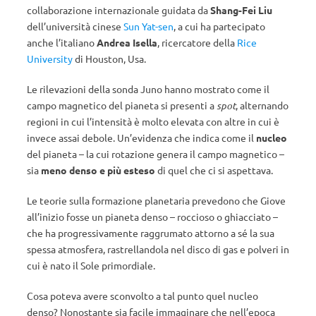
collaborazione internazionale guidata da
Shang-Fei Liu
dell’università cinese
Sun Yat-sen
, a cui ha partecipato
anche l’italiano
Andrea Isella
, ricercatore della
Rice
University
di Houston, Usa.
Le rilevazioni della sonda Juno hanno mostrato come il
campo magnetico del pianeta si presenti a
spot
, alternando
regioni in cui l’intensità è molto elevata con altre in cui è
invece assai debole. Un’evidenza che indica come il
nucleo
del pianeta – la cui rotazione genera il campo magnetico –
sia
meno denso e più esteso
di quel che ci si aspettava.
Le teorie sulla formazione planetaria prevedono che Giove
all’inizio fosse un pianeta denso – roccioso o ghiacciato –
che ha progressivamente raggrumato attorno a sé la sua
spessa atmosfera, rastrellandola nel disco di gas e polveri in
cui è nato il Sole primordiale.
Cosa poteva avere sconvolto a tal punto quel nucleo
denso? Nonostante sia facile immaginare che nell’epoca