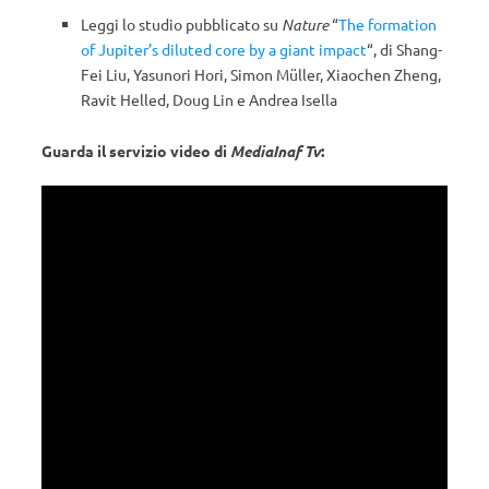
Leggi lo studio pubblicato su
Nature
“
The formation
of Jupiter’s diluted core by a giant impact
“, di Shang-
Fei Liu, Yasunori Hori, Simon Müller, Xiaochen Zheng,
Ravit Helled, Doug Lin e Andrea Isella
Guarda il servizio video di
MediaInaf Tv
: