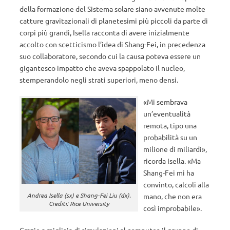
della formazione del Sistema solare siano avvenute molte
catture gravitazionali di planetesimi più piccoli da parte di
corpi più grandi, Isella racconta di avere inizialmente
accolto con scetticismo l’idea di Shang-Fei, in precedenza
suo collaboratore, secondo cui la causa poteva essere un
gigantesco impatto che aveva spappolato il nucleo,
stemperandolo negli strati superiori, meno densi.
«Mi sembrava
un’eventualità
remota, tipo una
probabilità su un
milione di miliardi»,
ricorda Isella. «Ma
Shang-Fei mi ha
convinto, calcoli alla
Andrea Isella (sx) e Shang-Fei Liu (dx).
mano, che non era
Crediti: Rice University
così improbabile».