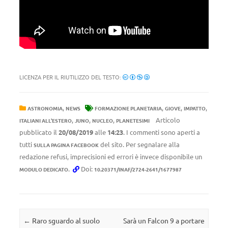
LICENZA PER IL RIUTILIZZO DEL TESTO:
,
,
,
,
ASTRONOMIA
NEWS
FORMAZIONE PLANETARIA
GIOVE
IMPATTO
,
,
,
Articolo
ITALIANI ALL'ESTERO
JUNO
NUCLEO
PLANETESIMI
pubblicato il
20/08/2019
alle
14:23
. I commenti sono aperti a
tutti
del sito. Per segnalare alla
SULLA PAGINA FACEBOOK
redazione refusi, imprecisioni ed errori è invece disponibile un
.
Doi:
MODULO DEDICATO
10.20371/INAF/2724-2641/1677987
Navigazione articolo
←
Raro sguardo al suolo
Sarà un Falcon 9 a portare