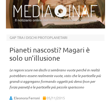
Il notiziario online dell’Istituto nazionale di astrofisica
Vai al contenuto
GAP TRA I DISCHI PROTOPLANETARI
Pianeti nascosti? Magari è
solo un’illusione
Le regioni scure nei dischi ci sembrano vuote perché in realtà
potrebbero essere realmente vuote, visto che le particelle più
grandi si aggregano formando oggetti più densi (non per
forza pianeti) e le particelle più piccole spariscono
Eleonora Ferroni
05/11/2015