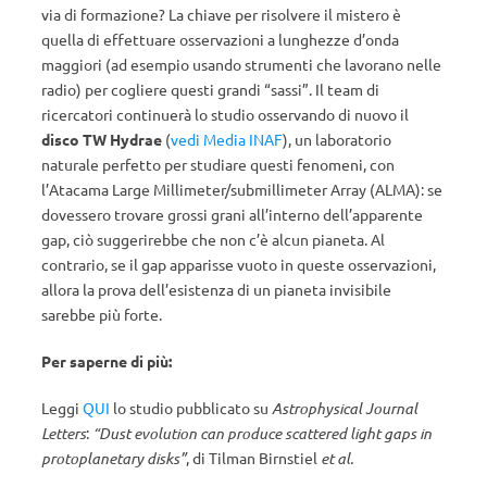
via di formazione? La chiave per risolvere il mistero è
quella di effettuare osservazioni a lunghezze d’onda
maggiori (ad esempio usando strumenti che lavorano nelle
radio) per cogliere questi grandi “sassi”. Il team di
ricercatori continuerà lo studio osservando di nuovo il
disco TW Hydrae
(
vedi Media INAF
), un laboratorio
naturale perfetto per studiare questi fenomeni, con
l’Atacama Large Millimeter/submillimeter Array (ALMA): se
dovessero trovare grossi grani all’interno dell’apparente
gap, ciò suggerirebbe che non c’è alcun pianeta. Al
contrario, se il gap apparisse vuoto in queste osservazioni,
allora la prova dell’esistenza di un pianeta invisibile
sarebbe più forte.
Per saperne di più:
Leggi
QUI
lo studio pubblicato su
Astrophysical Journal
Letters
:
“Dust evolution can produce scattered light gaps in
protoplanetary disks”
, di Tilman Birnstiel
et al.