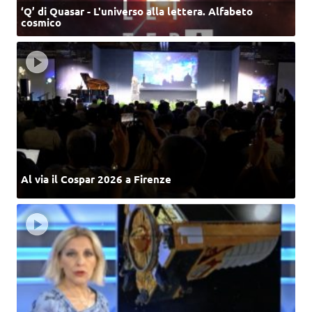
‘Q’ di Quasar - L'universo alla lettera. Alfabeto
cosmico
Al via il Cospar 2026 a Firenze