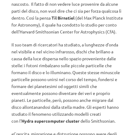
nascosto. Il fatto di non vedere luce provenire da alcune
parti del disco, non vuol dire che ci sia per forza qualcosa lì
dentro. Così la pensa
Til Birnstiel
(del Max Planck Institute
for Astronomy), il quale ha condotto lo studio per conto
dell’Harvard-Smithsonian Center for Astrophysics (CfA).
Il suo team di ricercatori ha studiato, a lunghezze d’onda
nel visibile e nel vicino infrarosso, dischi che brillano a
causa della luce dispersa nello spazio proveniente dalle
stelle: i fotoni rimbalzano sulle piccole particelle che
formano il disco e lo illuminano. Queste stesse minuscole
particelle possono unirsi nel corso del tempo, fondersi e
formare dei planetesimi od oggetti simili che
eventualmente possono diventare dei veri e proprio
pianeti. Le particelle, però, possono anche migrare dal
disco allontanandosi dalla stella madre. Gli esperti hanno
studiato il fenomeno utilizzando modelli creati
con l’
Hydra supercomputer cluster
dello Smithsonian.
«Crescita, migrazione e distruzione possono avere degli