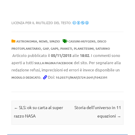
LICENZA PER IL RIUTILIZZO DEL TESTO:
,
,
,
ASTRONOMIA
NEWS
SPAZIO
CASSINI-HUYGENS
DISCO
,
,
,
,
,
PROTOPLANETARIO
GAP
GAPS
PIANETI
PLANETESIMI
SATURNO
Articolo pubblicato il
05/11/2015
alle
18:02
. I commenti sono
aperti a tutti
del sito. Per segnalare alla
SULLA PAGINA FACEBOOK
redazione refusi, imprecisioni ed errori è invece disponibile un
.
Doi:
MODULO DEDICATO
10.20371/INAF/2724-2641/1042391
Navigazione articolo
←
SLS: ok su carta al super
Storia dell’universo in 11
razzo NASA
equazioni
→