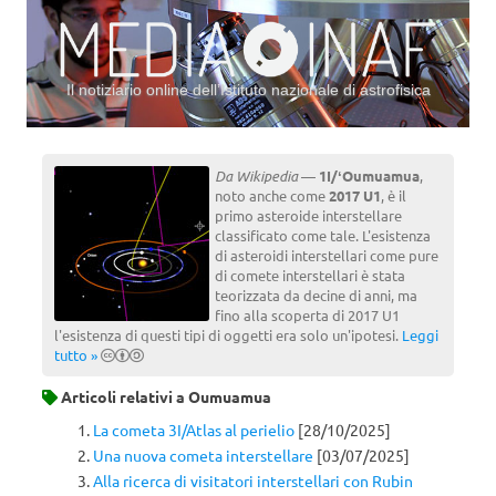
Il notiziario online dell’Istituto nazionale di astrofisica
Vai al contenuto
Da Wikipedia
—
1I/ʻOumuamua
,
noto anche come
2017 U1
, è il
primo asteroide interstellare
classificato come tale. L'esistenza
di asteroidi interstellari come pure
di comete interstellari è stata
teorizzata da decine di anni, ma
fino alla scoperta di 2017 U1
l'esistenza di questi tipi di oggetti era solo un'ipotesi.
Leggi
tutto »
Articoli relativi a
Oumuamua
La cometa 3I/Atlas al perielio
[28/10/2025]
Una nuova cometa interstellare
[03/07/2025]
Alla ricerca di visitatori interstellari con Rubin