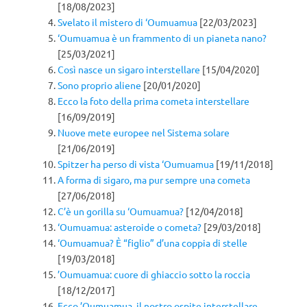
[18/08/2023]
Svelato il mistero di ‘Oumuamua
[22/03/2023]
‘Oumuamua è un frammento di un pianeta nano?
[25/03/2021]
Così nasce un sigaro interstellare
[15/04/2020]
Sono proprio aliene
[20/01/2020]
Ecco la foto della prima cometa interstellare
[16/09/2019]
Nuove mete europee nel Sistema solare
[21/06/2019]
Spitzer ha perso di vista ‘Oumuamua
[19/11/2018]
A forma di sigaro, ma pur sempre una cometa
[27/06/2018]
C’è un gorilla su ‘Oumuamua?
[12/04/2018]
‘Oumuamua: asteroide o cometa?
[29/03/2018]
‘Oumuamua? È “figlio” d’una coppia di stelle
[19/03/2018]
’Oumuamua: cuore di ghiaccio sotto la roccia
[18/12/2017]
Ecco ’Oumuamua, il nostro ospite interstellare