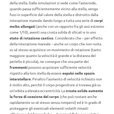
della stella. Dalle simulazioni si vede come l’asteroide,
quando passa sufficientemente vicino alla stella, venga
fuso in superficie dal calore della stella e distrutto dalla
interazione mareale dando luogo a tutta una serie di
corpi
molto allungati
(anche con un rapporto fra gli assi estremo
come 1/10), aventi una crosta solida di silicati e in uno
stato di rotazione caotico
. Considerato che – per effetto
della interazione mareale – anche un corpo che non ruota
su sé stesso acquisisce un movimento di rotazione (tanto
maggiore quanto la velocità è grande e la distanza del
perielio è piccola), ne consegue che una parte dei
frammenti
possono acquistare sufficiente velocità
rispetto alla loro stella da essere
espulsi nello spazio
interstellare
. Peraltro l’aumento di velocità richiesto non
è molto alto, perché il corpo progenitore si trovava già su
un’orbita a elevata eccentricità. La
crosta solida aumenta
la forza di coesione del corpo
(che può ruotare anche
rapidamente su sé stesso senza rompersi) ed è in grado di
proteggere gli eventuali elementi volatili rimasti
all’interno del “sigaro” che – durante il flyby con un’altra