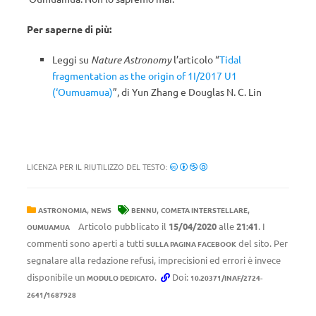
Per saperne di più:
Leggi su
Nature Astronomy
l’articolo “
Tidal
fragmentation as the origin of 1I/2017 U1
(‘Oumuamua)
”, di Yun Zhang e Douglas N. C. Lin
LICENZA PER IL RIUTILIZZO DEL TESTO:
,
,
,
ASTRONOMIA
NEWS
BENNU
COMETA INTERSTELLARE
Articolo pubblicato il
15/04/2020
alle
21:41
. I
OUMUAMUA
commenti sono aperti a tutti
del sito. Per
SULLA PAGINA FACEBOOK
segnalare alla redazione refusi, imprecisioni ed errori è invece
disponibile un
.
Doi:
MODULO DEDICATO
10.20371/INAF/2724-
2641/1687928