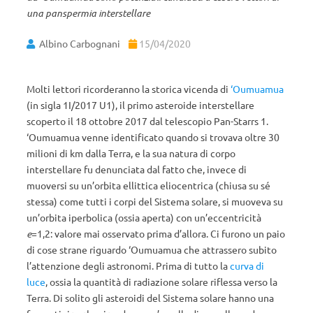
una panspermia interstellare
Albino Carbognani
15/04/2020
Molti lettori ricorderanno la storica vicenda di
‘Oumuamua
(in sigla 1I/2017 U1), il primo asteroide interstellare
scoperto il 18 ottobre 2017 dal telescopio Pan-Starrs 1.
‘Oumuamua venne identificato quando si trovava oltre 30
milioni di km dalla Terra, e la sua natura di corpo
interstellare fu denunciata dal fatto che, invece di
muoversi su un’orbita ellittica eliocentrica (chiusa su sé
stessa) come tutti i corpi del Sistema solare, si muoveva su
un’orbita iperbolica (ossia aperta) con un’eccentricità
e
=1,2: valore mai osservato prima d’allora. Ci furono un paio
di cose strane riguardo ‘Oumuamua che attrassero subito
l’attenzione degli astronomi. Prima di tutto la
curva di
luce
, ossia la quantità di radiazione solare riflessa verso la
Terra. Di solito gli asteroidi del Sistema solare hanno una