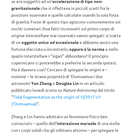
se era soggetto ad un’
accelerazione di tipo non-
gravitazionale
che si rifletteva in piccoli scarti fra le
posizioni osservate e quelle calcolate usando la sola forza
di gravità. Forze di questo tipo agiscono comunemente sui
nuclei cometari. Due fatti inconsueti sul primo corpo di
origine interstellare mai osservato vanno spiegati: si tratta
di un
oggetto unico ed eccezionale
e abbiamo avuto una
fortuna sfacciata a incontrarlo,
oppure è la norma
e nello
spazio interstellare i “sigari” abbondano? Il principio
copernicano ci porterebbe a preferire la seconda ipotesi.
Ma è davvero così? Cercano di spiegare le origini e –
insieme – le strane proprietà di ‘Oumuamua i due
astronomi
Yun Zhang
e
Douglas Lin
in un articolo
pubblicato lunedì scorso su
Nature Astronomy
dal titolo
“
Tidal fragmentation as the origin of 1I/2017 U1
(‘Oumuamua)
“.
Zhang e Lin hanno adottato un fenomeno fisico ben
conosciuto – quello dell’
interazione mareale
di una stella
con i corpi solidi che gli orbitano attorno – per spiegare le