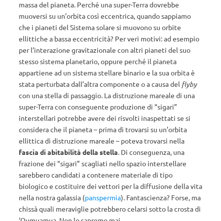
massa del pianeta. Perché una super-Terra dovrebbe
muoversi su un’orbita così eccentrica, quando sappiamo
che i pianeti del Sistema solare si muovono su orbite
ellittiche a bassa eccentricità? Per veri motivi: ad esempio
per l’interazione gravitazionale con altri pianeti del suo
stesso sistema planetario, oppure perché il pianeta
appartiene ad un sistema stellare binario e la sua orbita è
stata perturbata dall’altra componente o a causa del
flyby
con una stella di passaggio. La distruzione mareale di una
super-Terra con conseguente produzione di “sigari”
interstellari potrebbe avere dei risvolti inaspettati se si
considera che il pianeta – prima di trovarsi su un’orbita
ellittica di distruzione mareale – poteva trovarsi nella
fascia di abitabilità della stella
. Di conseguenza, una
frazione dei “sigari” scagliati nello spazio interstellare
sarebbero candidati a contenere materiale di tipo
biologico e costituire dei vettori per la diffusione della vita
nella nostra galassia (
panspermia
). Fantascienza? Forse, ma
chissà quali meraviglie potrebbero celarsi sotto la crosta di
‘Oumuamua. Non lo sapremo mai.