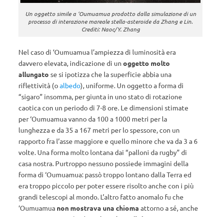
Un oggetto simile a ‘Oumuamua prodotto dalla simulazione di un
processo di interazione mareale stella-asteroide da Zhang e Lin.
Crediti: Naoc/Y. Zhang
Nel caso di ‘Oumuamua l’ampiezza di luminosità era
davvero elevata, indicazione di un
oggetto molto
allungato
se si ipotizza che la superficie abbia una
riflettività (o
albedo
), uniforme. Un oggetto a forma di
“sigaro” insomma, per giunta in uno stato di rotazione
caotica con un periodo di 7-8 ore. Le dimensioni stimate
per ‘Oumuamua vanno da 100 a 1000 metri per la
lunghezza e da 35 a 167 metri per lo spessore, con un
rapporto fra l’asse maggiore e quello minore che va da 3 a 6
volte. Una forma molto lontana dai “palloni da rugby” di
casa nostra. Purtroppo nessuno possiede immagini della
forma di ‘Oumuamua: passò troppo lontano dalla Terra ed
era troppo piccolo per poter essere risolto anche con i più
grandi telescopi al mondo. L’altro fatto anomalo fu che
‘Oumuamua
non mostrava una chioma
attorno a sé, anche