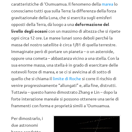
caratteristiche di ‘Oumuamua. Il fenomeno della
marea
lo
conosciamo tutti qua sulla Terra: la differenza della forza
gravitazionale della Luna, che si esercita sugli emisferi
opposti della Terra, dà luogo a una
deformazione del
livello degli oceani
con un massimo di altezza che si ripete
ogni circa 12 ore. Le maree lunari sono deboli perché la
massa del nostro satellite è circa 1/81 di quella terrestre.
Immaginate però di portare un pianeta – o un asteroide,
oppure una cometa – abbastanza vicino a una stella. Con la
sua enorme massa, una stella è in grado di esercitare delle
notevoli forze di marea, e se ci si avvicina al di sotto di
quello che si chiama il
limite di Roche
si corre il rischio di
venire progressivamente “allungati” e, alla fine, distrutti.
Tuttavia – questo hanno dimostrato Zhang e Lin – dopo la
forte interazione mareale si possono ottenere una serie di
frammenti con forma e proprietà simili a ‘Oumuamua.
Per dimostrarlo, i
due astronomi
hanno condotto