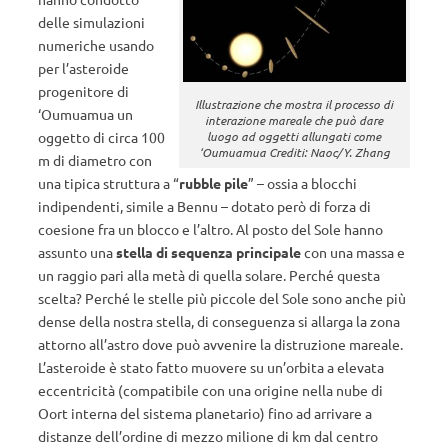
delle simulazioni
numeriche usando
per l’asteroide
progenitore di
Illustrazione che mostra il processo di
‘Oumuamua un
interazione mareale che può dare
luogo ad oggetti allungati come
oggetto di circa 100
‘Oumuamua Crediti: Naoc/Y. Zhang
m di diametro con
una tipica struttura a “
rubble pile
” – ossia a blocchi
indipendenti, simile a Bennu – dotato però di forza di
coesione fra un blocco e l’altro. Al posto del Sole hanno
assunto una
stella di sequenza principale
con una massa e
un raggio pari alla metà di quella solare. Perché questa
scelta? Perché le stelle più piccole del Sole sono anche più
dense della nostra stella, di conseguenza si allarga la zona
attorno all’astro dove può avvenire la distruzione mareale.
L’asteroide è stato fatto muovere su un’orbita a elevata
eccentricità (compatibile con una origine nella nube di
Oort interna del sistema planetario) fino ad arrivare a
distanze dell’ordine di mezzo milione di km dal centro