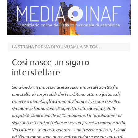
Il notiziario online dell’Istituto nazionale di astrofisica
Vai al contenuto
LA STRANA FORMA DI ‘OUMUAMUA SPIEGATA DALLE SUE ORIGINI
Così nasce un sigaro
interstellare
Simulando un processo di interazione mareale stretto fra
una stella e i corpi solidi che le orbitano attorno (asteroidi,
comete o pianeti), gli astronomi Zhang e Lin sono riusciti a
simulare la formazione di oggetti molto allungati, dalle
proprietà simili a quelle di 'Oumuamua. La "produzione" di
sigari interstellari potrebbe essere un processo comune nella
Via Lattea e – in questo quadro – una frazione dei corpi simili
ad 'Oumuamua sono potenziali candidati a essere vettori di