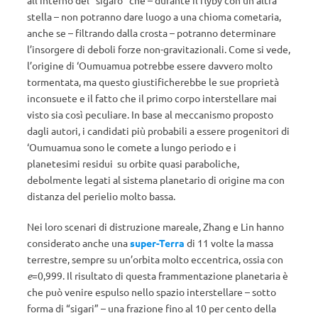
stella – non potranno dare luogo a una chioma cometaria,
anche se – filtrando dalla crosta – potranno determinare
l’insorgere di deboli forze non-gravitazionali. Come si vede,
l’origine di ‘Oumuamua potrebbe essere davvero molto
tormentata, ma questo giustificherebbe le sue proprietà
inconsuete e il fatto che il primo corpo interstellare mai
visto sia così peculiare. In base al meccanismo proposto
dagli autori, i candidati più probabili a essere progenitori di
‘Oumuamua sono le comete a lungo periodo e i
planetesimi residui su orbite quasi paraboliche,
debolmente legati al sistema planetario di origine ma con
distanza del perielio molto bassa.
Nei loro scenari di distruzione mareale, Zhang e Lin hanno
considerato anche una
super-Terra
di 11 volte la massa
terrestre, sempre su un’orbita molto eccentrica, ossia con
e
=0,999. Il risultato di questa frammentazione planetaria è
che può venire espulso nello spazio interstellare – sotto
forma di “sigari” – una frazione fino al 10 per cento della