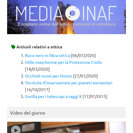
Il notiziario online dell’Istituto nazionale di astrofisica
Vai al contenuto
Articoli relativi a
ottica
Buco nero in fibra ottica
[06/07/2026]
Mille mascherine per la Protezione Civile
[18/03/2020]
Occhiali nuovi per Moons
[27/01/2020]
Tecniche d’osservazione per pianeti extrasolari
[16/10/2017]
Gorilla per i telescopi a raggi X
[17/07/2015]
Video del giorno