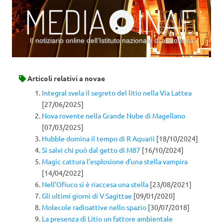
Il notiziario online dell’Istituto nazionale di astrofisica
Vai al contenuto
Articoli relativi a
novae
Integral svela il segreto del litio nella Via Lattea
[27/06/2025]
Nova rovente nella Grande Nube di Magellano
[07/03/2025]
Hubble domina il tempo di R Aquarii
[18/10/2024]
Si salvi chi può dal getto di M87
[16/10/2024]
Magic cattura l’esplosione d’una stella vampira
[14/04/2022]
Nell’Ofiuco si è riaccesa una stella
[23/08/2021]
Gli ultimi giorni di V Sagittae
[09/01/2020]
Molecole radioattive nello spazio
[30/07/2018]
La presenza di Litio un fattore ambientale