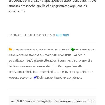
(sequenza principale). A quel punto l’abbondanza del litio è
rimasta pressoché quella che registriamo oggi con gli
strumenti».
LICENZA PER IL RIUTILIZZO DEL TESTO:
,
,
,
,
,
,
ASTRONOMIA
FISICA
IN EVIDENZA
INAF
NEWS
BIG BANG
INAF
,
,
,
Articolo
LITIO
MODELLO STANDARD
NOVAE
STELLE ANTICHE
pubblicato il
05/08/2015
alle
22:08
. I commenti sono aperti a
tutti
del sito. Per segnalare alla
SULLA PAGINA FACEBOOK
redazione refusi, imprecisioni ed errori è invece disponibile un
.
Doi:
MODULO DEDICATO
10.20371/INAF/2724-2641/802269
Navigazione articolo
←
IRIDE: l’impronta digitale
Saturno: anelli matematici