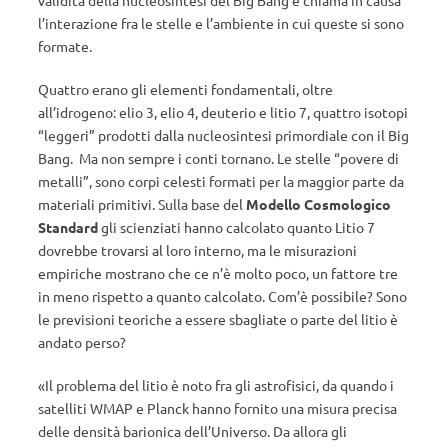
validità della nucleosintesi del Big Bang e chiama in causa
l’interazione fra le stelle e l’ambiente in cui queste si sono
formate.
Quattro erano gli elementi fondamentali, oltre
all’idrogeno: elio 3, elio 4, deuterio e litio 7, quattro isotopi
“leggeri” prodotti dalla nucleosintesi primordiale con il Big
Bang. Ma non sempre i conti tornano. Le stelle “povere di
metalli”, sono corpi celesti formati per la maggior parte da
materiali primitivi. Sulla base del
Modello Cosmologico
Standard
gli scienziati hanno calcolato quanto Litio 7
dovrebbe trovarsi al loro interno, ma le misurazioni
empiriche mostrano che ce n’è molto poco, un fattore tre
in meno rispetto a quanto calcolato. Com’è possibile? Sono
le previsioni teoriche a essere sbagliate o parte del litio è
andato perso?
«Il problema del litio è noto fra gli astrofisici, da quando i
satelliti WMAP e Planck hanno fornito una misura precisa
delle densità barionica dell’Universo. Da allora gli