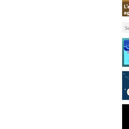
L’
ag
S