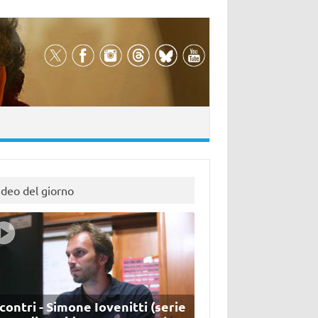
ideo del giorno
contri - Simone Iovenitti (serie