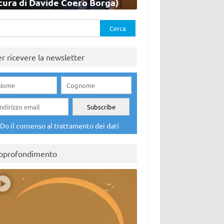
cura di Davide Coero Borga)
rca
er ricevere la newsletter
Do il consenso al trattamento dei dati
pprofondimento