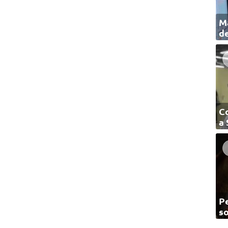
Ma
de
C
a
Pe
so