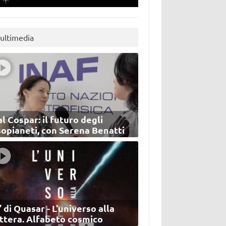
ultimedia
l Cospar: il futuro degli
sopianeti, con Serena Benatti
’ di Quasar - L'universo alla
ettera. Alfabeto cosmico