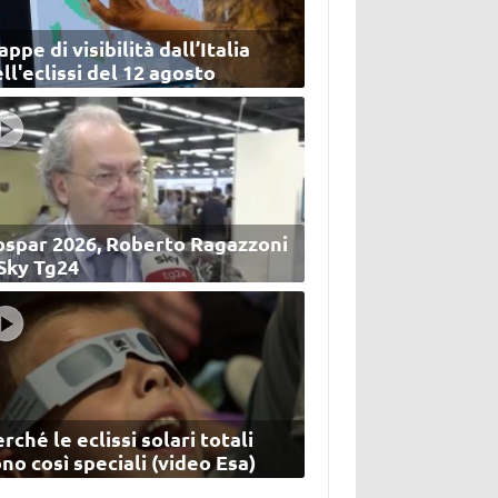
ppe di visibilità dall’Italia
ll'eclissi del 12 agosto
ospar 2026, Roberto Ragazzoni
 Sky Tg24
rché le eclissi solari totali
no così speciali (video Esa)