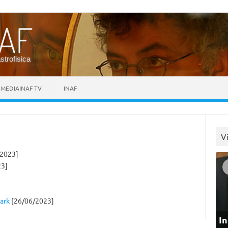
astrofisica
MEDIAINAF TV
INAF
V
2023]
23]
uark
[26/06/2023]
In