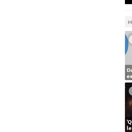
M
Da
e
‘Q
l