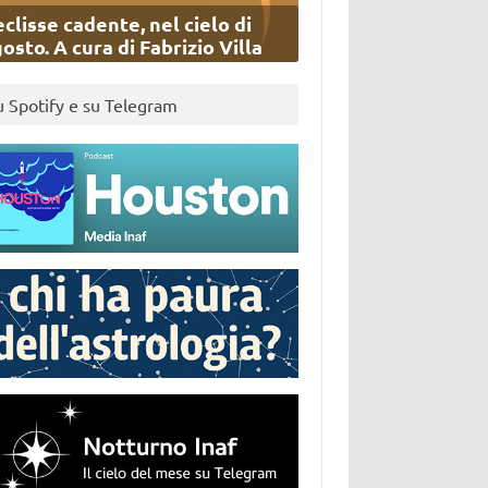
eclisse cadente, nel cielo di
osto. A cura di Fabrizio Villa
u Spotify e su Telegram