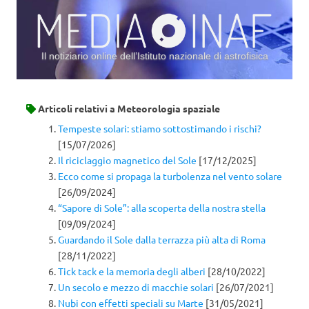
Il notiziario online dell’Istituto nazionale di astrofisica
Vai al contenuto
Articoli relativi a
Meteorologia spaziale
Tempeste solari: stiamo sottostimando i rischi?
[15/07/2026]
Il riciclaggio magnetico del Sole
[17/12/2025]
Ecco come si propaga la turbolenza nel vento solare
[26/09/2024]
“Sapore di Sole”: alla scoperta della nostra stella
[09/09/2024]
Guardando il Sole dalla terrazza più alta di Roma
[28/11/2022]
Tick tack e la memoria degli alberi
[28/10/2022]
Un secolo e mezzo di macchie solari
[26/07/2021]
Nubi con effetti speciali su Marte
[31/05/2021]