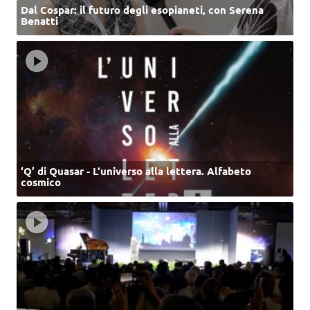
Dal Cospar: il futuro degli esopianeti, con Serena
Benatti
‘Q’ di Quasar - L'universo alla lettera. Alfabeto
cosmico