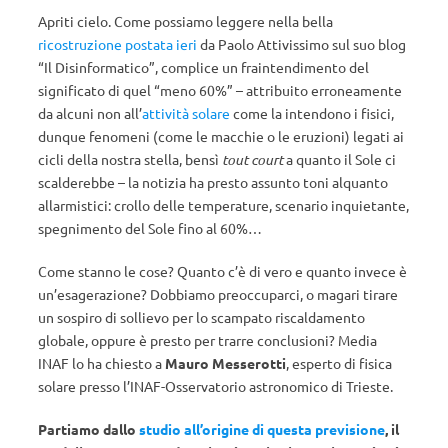
Apriti cielo. Come possiamo leggere nella bella
ricostruzione postata ieri
da Paolo Attivissimo sul suo blog
“Il Disinformatico”, complice un fraintendimento del
significato di quel “meno 60%” – attribuito erroneamente
da alcuni non all’
attività solare
come la intendono i fisici,
dunque fenomeni (come le macchie o le eruzioni) legati ai
cicli della nostra stella, bensì
tout court
a quanto il Sole ci
scalderebbe – la notizia ha presto assunto toni alquanto
allarmistici: crollo delle temperature, scenario inquietante,
spegnimento del Sole fino al 60%…
Come stanno le cose? Quanto c’è di vero e quanto invece è
un’esagerazione? Dobbiamo preoccuparci, o magari tirare
un sospiro di sollievo per lo scampato riscaldamento
globale, oppure è presto per trarre conclusioni? Media
INAF lo ha chiesto a
Mauro Messerotti
, esperto di fisica
solare presso l’INAF-Osservatorio astronomico di Trieste.
Partiamo dallo
studio all’origine di questa previsione
, il