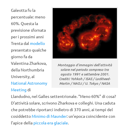
Galeotta fu la
percentuale: meno
60%. Questa la
previsione sfornata
per i prossimi anni
Trenta dal
modello
presentato qualche
giorno fa da
Valentina Zharkova,
Montaggio d’immagini dell’attività
solare nel periodo compreso tra
della Northumbria
agosto 1991 e settembre 2001.
University, al
Crediti: Yohkoh / ISAS / Lockheed-
National Astronomy
Martin / NAOJ / U. Tokyo / NASA
Meeting
di
Llandudno, nel Galles settentrionale. “Meno 60%” di cosa?
D’attività solare, scrivono Zharkova e colleghi. Una caduta
che potrebbe riportarci indietro di 370 anni, ai tempi del
cosiddetto
Minimo di Maunder
: un’epoca coincidente con
l’apice della
piccola era glaciale
.