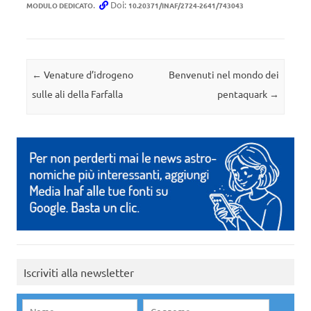
.
Doi:
MODULO DEDICATO
10.20371/INAF/2724-2641/743043
Navigazione articolo
←
Venature d’idrogeno
Benvenuti nel mondo dei
sulle ali della Farfalla
pentaquark
→
Iscriviti alla newsletter