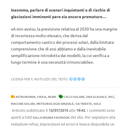
Insomma, parlare di scenari inquietanti e di rischio di
glaciazioni imminenti pare sia ancora prematuro…
«A mio avviso, la previsione relativa al 2030 ha una margine
di incertezza molto elevato, che deriva dal
comportamento caotico dei processi solari, dalla limitata
comprensione che di essi abbiamo e dalla inevitabile
semplificazione introdotta dai modelli, la cui verifica a
lungo termine è una necessità irrinunciabile».
LICENZA PER IL RIUTILIZZO DEL TESTO:
,
,
,
,
,
ASTRONOMIA
FISICA
NEWS
CICLO SOLARE
ERA GLACIALE
IPCC
,
,
,
MACCHIE SOLARI
METEOROLOGIA SPAZIALE
OA TRIESTE
SOLE
Articolo pubblicato il
13/07/2015
alle
19:42
. I commenti sono
aperti a tutti
del sito. Per segnalare alla
SULLA PAGINA FACEBOOK
redazione refusi, imprecisioni ed errori è invece disponibile un