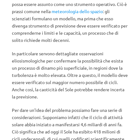
possa essere assunto come uno strumento operativo. Ciò è
prassi comune nella
meteorologia dello spazio
: gli
scienziati formulano un modello, ma prima che esso
divenga strumento di previsione deve essere verificato per
comprenderne i limiti e le capacità, un processo che di
solito richiede molti decenni.
In particolare servono dettagliate osservazioni
eliosismologiche per confermare la possibilità che esista
un processo di dinamo più superficiale, in regioni dove la
turbolenza è molto elevata. Oltre a questo, il modello deve
essere verificato sul maggior numero possibile di cicli.
Anche così, la caoticità del Sole potrebbe rendere incerta
la previsione.
Per dare un’idea del problema possiamo fare una serie di
considerazioni. Supponiamo infatti che il ciclo di attività
solare abbia iniziato a manifestarsi 4,6 miliardi di anni fa.
Ciò significa che ad oggi il Sole ha esibito 418 milioni di
cicli undecennali, di cui quelli codificati scientificamente