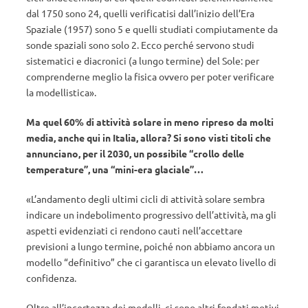
dal 1750 sono 24, quelli verificatisi dall’inizio dell’Era
Spaziale (1957) sono 5 e quelli studiati compiutamente da
sonde spaziali sono solo 2. Ecco perché servono studi
sistematici e diacronici (a lungo termine) del Sole: per
comprenderne meglio la fisica ovvero per poter verificare
la modellistica».
Ma quel 60% di attività solare in meno ripreso da molti
media, anche qui in Italia, allora? Si sono visti titoli che
annunciano, per il 2030, un possibile “crollo delle
temperature”, una “mini-era glaciale”…
«L’andamento degli ultimi cicli di attività solare sembra
indicare un indebolimento progressivo dell’attività, ma gli
aspetti evidenziati ci rendono cauti nell’accettare
previsioni a lungo termine, poiché non abbiamo ancora un
modello “definitivo” che ci garantisca un elevato livello di
confidenza.
Oltre all’incertezza dei modelli, ci sono altri fondati motivi