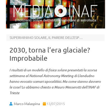
Il notiziario online dell’Istituto nazionale di astrofisica
Vai al contenuto
SUPERMINIMO SOLARE, IL PARERE DELL’ESPERTO
2030, torna l’era glaciale?
Improbabile
I risultati di un modello di fisica solare presentati la scorsa
settimana al National Astronomy Meeting di Llandudno
hanno evocato scenari apocalittici. Ma come stanno davvero
le cose? Lo abbiamo chiesto a Mauro Messerotti dell’INAF di
Trieste
Marco Malaspina
13/07/2015