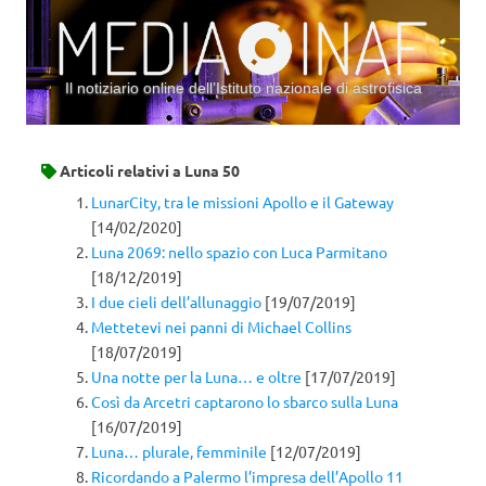
Il notiziario online dell’Istituto nazionale di astrofisica
Vai al contenuto
Articoli relativi a
Luna 50
LunarCity, tra le missioni Apollo e il Gateway
[14/02/2020]
Luna 2069: nello spazio con Luca Parmitano
[18/12/2019]
I due cieli dell’allunaggio
[19/07/2019]
Mettetevi nei panni di Michael Collins
[18/07/2019]
Una notte per la Luna… e oltre
[17/07/2019]
Così da Arcetri captarono lo sbarco sulla Luna
[16/07/2019]
Luna… plurale, femminile
[12/07/2019]
Ricordando a Palermo l’impresa dell’Apollo 11