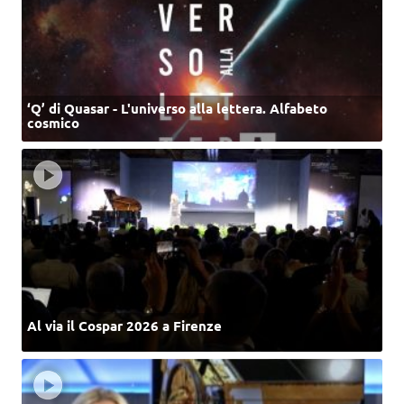
‘Q’ di Quasar - L'universo alla lettera. Alfabeto
cosmico
Al via il Cospar 2026 a Firenze