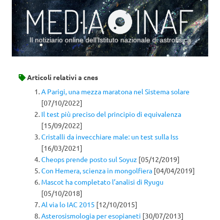
Il notiziario online dell’Istituto nazionale di astrofisica
Vai al contenuto
Articoli relativi a
cnes
A Parigi, una mezza maratona nel Sistema solare
[07/10/2022]
Il test più preciso del principio di equivalenza
[15/09/2022]
Cristalli da invecchiare male: un test sulla Iss
[16/03/2021]
Cheops prende posto sul Soyuz
[05/12/2019]
Con Hemera, scienza in mongolfiera
[04/04/2019]
Mascot ha completato l’analisi di Ryugu
[05/10/2018]
Al via lo IAC 2015
[12/10/2015]
Asterosismologia per esopianeti
[30/07/2013]