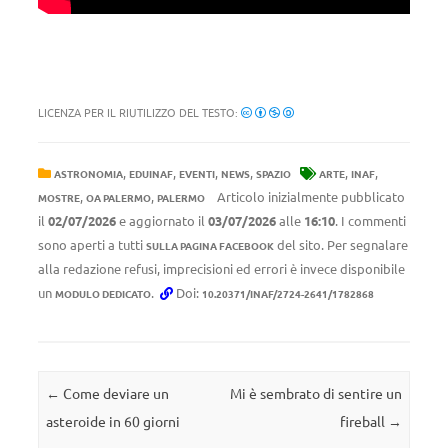
LICENZA PER IL RIUTILIZZO DEL TESTO:
,
,
,
,
,
,
ASTRONOMIA
EDUINAF
EVENTI
NEWS
SPAZIO
ARTE
INAF
,
,
Articolo inizialmente pubblicato
MOSTRE
OA PALERMO
PALERMO
il
02/07/2026
e aggiornato il
03/07/2026
alle
16:10
. I commenti
sono aperti a tutti
del sito. Per segnalare
SULLA PAGINA FACEBOOK
alla redazione refusi, imprecisioni ed errori è invece disponibile
un
.
Doi:
MODULO DEDICATO
10.20371/INAF/2724-2641/1782868
Navigazione articolo
←
Come deviare un
Mi è sembrato di sentire un
asteroide in 60 giorni
fireball
→