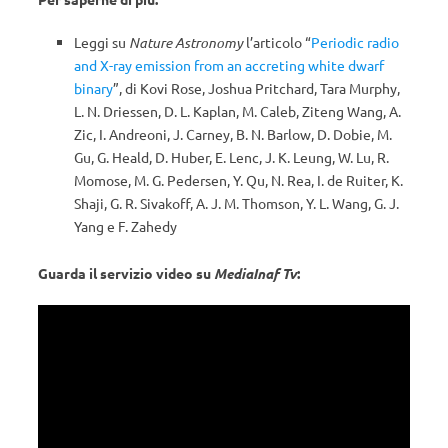
Leggi su
Nature Astronomy
l’articolo “
Periodic radio
and X-ray emission from an accreting white dwarf
binary
”, di Kovi Rose, Joshua Pritchard, Tara Murphy,
L. N. Driessen, D. L. Kaplan, M. Caleb, Ziteng Wang, A.
Zic, I. Andreoni, J. Carney, B. N. Barlow, D. Dobie, M.
Gu, G. Heald, D. Huber, E. Lenc, J. K. Leung, W. Lu, R.
Momose, M. G. Pedersen, Y. Qu, N. Rea, I. de Ruiter, K.
Shaji, G. R. Sivakoff, A. J. M. Thomson, Y. L. Wang, G. J.
Yang e F. Zahedy
Guarda il servizio video su
MediaInaf Tv
: