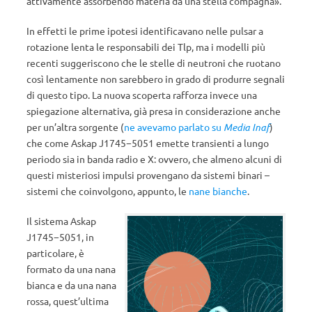
attivamente assorbendo materia da una stella compagna».
In effetti le prime ipotesi identificavano nelle pulsar a
rotazione lenta le responsabili dei Tlp, ma i modelli più
recenti suggeriscono che le stelle di neutroni che ruotano
così lentamente non sarebbero in grado di produrre segnali
di questo tipo. La nuova scoperta rafforza invece una
spiegazione alternativa, già presa in considerazione anche
per un’altra sorgente (
ne avevamo parlato su
Media Inaf
)
che come Askap J1745−5051 emette transienti a lungo
periodo sia in banda radio e X: ovvero, che almeno alcuni di
questi misteriosi impulsi provengano da sistemi binari –
sistemi che coinvolgono, appunto, le
nane bianche
.
Il sistema Askap
J1745−5051, in
particolare, è
formato da una nana
bianca e da una nana
rossa, quest’ultima