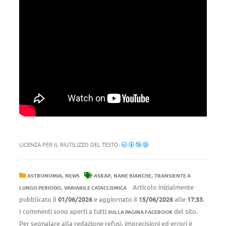
LICENZA PER IL RIUTILIZZO DEL TESTO:
,
,
,
ASTRONOMIA
NEWS
ASKAP
NANE BIANCHE
TRANSIENTE A
,
Articolo inizialmente
LUNGO PERIODO
VARIABILE CATACLISMICA
pubblicato il
01/06/2026
e aggiornato il
15/06/2026
alle
17:33
.
I commenti sono aperti a tutti
del sito.
SULLA PAGINA FACEBOOK
Per segnalare alla redazione refusi, imprecisioni ed errori è