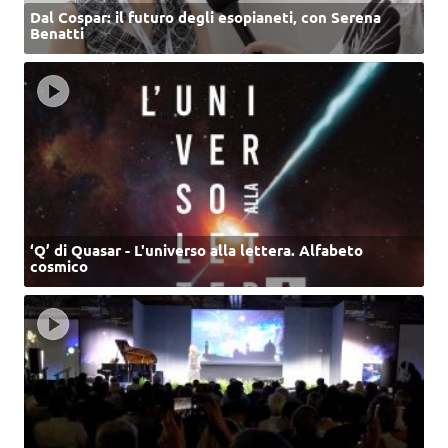
Dal Cospar: il futuro degli esopianeti, con Serena
Benatti
‘Q’ di Quasar - L'universo alla lettera. Alfabeto
cosmico