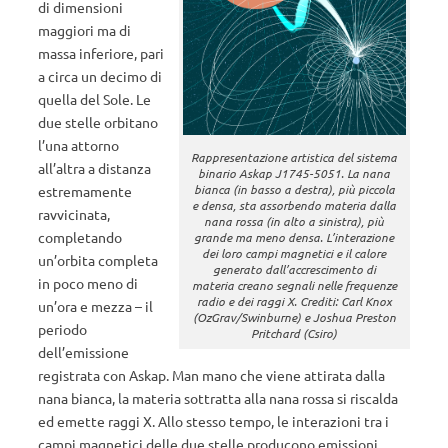
di dimensioni
maggiori ma di
massa inferiore, pari
a circa un decimo di
quella del Sole. Le
due stelle orbitano
l’una attorno
Rappresentazione artistica del sistema
all’altra a distanza
binario Askap J1745-5051. La nana
bianca (in basso a destra), più piccola
estremamente
e densa, sta assorbendo materia dalla
ravvicinata,
nana rossa (in alto a sinistra), più
completando
grande ma meno densa. L’interazione
dei loro campi magnetici e il calore
un’orbita completa
generato dall’accrescimento di
in poco meno di
materia creano segnali nelle frequenze
radio e dei raggi X. Crediti: Carl Knox
un’ora e mezza – il
(OzGrav/Swinburne) e Joshua Preston
periodo
Pritchard (Csiro)
dell’emissione
registrata con Askap. Man mano che viene attirata dalla
nana bianca, la materia sottratta alla nana rossa si riscalda
ed emette raggi X. Allo stesso tempo, le interazioni tra i
campi magnetici delle due stelle producono emissioni