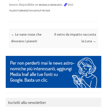
invece disponibile un
.
Doi:
MODULO DEDICATO
10.20371/INAF/2724-2641/1781569
Navigazione articolo
←
Le nane rosse che
Il vetro da impatto racconta
divorano i pianeti
la Luna
→
Iscriviti alla newsletter