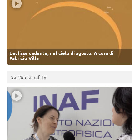
L’eclisse cadente, nel cielo di agosto. A cura di
Fabrizio Villa
Su MediaInaf Tv