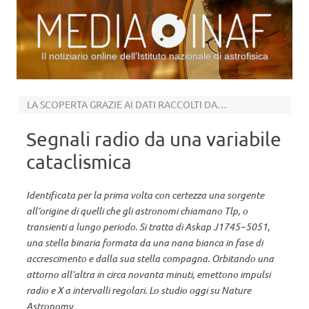
Il notiziario online dell’Istituto nazionale di astrofisica
Vai al contenuto
LA SCOPERTA GRAZIE AI DATI RACCOLTI DALLE ANTENNE DI ASKAP
Segnali radio da una variabile
cataclismica
Identificata per la prima volta con certezza una sorgente
all’origine di quelli che gli astronomi chiamano Tlp, o
transienti a lungo periodo. Si tratta di Askap J1745−5051,
una stella binaria formata da una nana bianca in fase di
accrescimento e dalla sua stella compagna. Orbitando una
attorno all’altra in circa novanta minuti, emettono impulsi
radio e X a intervalli regolari. Lo studio oggi su Nature
Astronomy