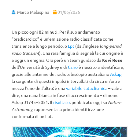
Marco Malaspina
01/06/2026
Un picco ogni 82 minuti. Per il suo andamento
“bradicardico” è un’emissione radio classificata come
transiente a lungo periodo, o
Lpt
(dall’inglese
long-period
radio transient
). Una rara famiglia di segnali la cui origine è
a oggi un enigma. Ora però un team guidato da
Kovi Rose
dell’Università di Sydney e di
Csiro
è riuscito a identificare,
grazie alle antenne del radiotelescopio australiano
Askap
,
la sorgente di questi impulsi intervallati da circa un’ora e
mezza l’uno dell’altro: è una
variabile cataclismica
– vale a
dire, una nana bianca in fase di accrescimento – di nome
Askap J1745−5051. Il
risultato
, pubblicato oggi su
Nature
Astronomy
, rappresenta la prima identificazione
confermata di un Lpt.