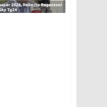
ospar 2026, Roberto Ragazzoni
 Sky Tg24