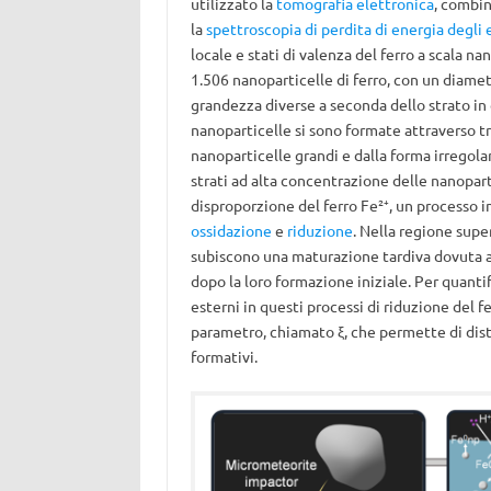
utilizzato la
tomografia elettronica
, combin
la
spettroscopia di perdita di energia degli 
locale e stati di valenza del ferro a scala n
1.506 nanoparticelle di ferro, con un diame
grandezza diverse a seconda dello strato in 
nanoparticelle si sono formate attraverso tre 
nanoparticelle grandi e dalla forma irregola
strati ad alta concentrazione delle nanoparti
disproporzione del ferro Fe²
⁺
, un processo 
ossidazione
e
riduzione
. Nella regione super
subiscono una maturazione tardiva dovuta al
dopo la loro formazione iniziale. Per quanti
esterni in questi processi di riduzione del 
parametro, chiamato ξ, che permette di dis
formativi.