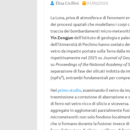
Elisa Cicillini
01/06/2026
La Luna, priva di atmosfera e di fenomeni er
dei processi spaziali che modellano i corpi ce
traccia dei bombardamenti micro-meteoritici
Yin Zongjun
dell’Istituto di geologia e pale
dell’Università di Pechino hanno svelato dett
vetro da impatto portate sulla Terra dalla 
rispettivamente nel 2025 su
Journal of Geo
su
Proceedings of the National Academy of S
separazione di fase dei silicati indotta da 
(npFe
⁰
), entrambi fondamentali per compren
Nel
primo studio
, esaminando il vetro da im
trasmissione a correzione di aberrazione e q
di ferro nel vetro ricco di silicio e vicevers
aggregate in agglomerati parzialmente fusi
micrometeoriti non solo fondono localmente l
che si formano durante la fusione: invece di 