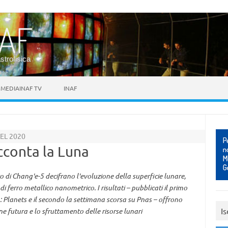
astrofisica
MEDIAINAF TV
INAF
EL 2020
acconta la Luna
di Chang'e-5 decifrano l'evoluzione della superficie lunare,
di ferro metallico nanometrico. I risultati – pubblicati il primo
 Planets e il secondo la settimana scorsa su Pnas – offrono
Is
ne futura e lo sfruttamento delle risorse lunari