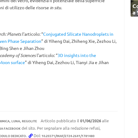
omini del vetro, evidenzia il potenziale della superficie
C
i di utilizzo delle risorse
in situ.
a
ch: Planets
l’articolo: “
Conjugated Silicate Nanodroplets in
iven Phase Separation
” di Yiheng Dai, Zhiheng Xie, Zezhou Li,
 Bing Shen e Jihan Zhou
Academy of Sciences
l’articolo: “
3D insights into the
 Moon surface
” di Yiheng Dai, Zezhou Li, Tianyi Jia e Jihan
,
,
Articolo pubblicato il
01/06/2026
alle
HIMICA
LUNA
REGOLITE
del sito. Per segnalare alla redazione refusi,
NA FACEBOOK
.
Doi:
ODULO DEDICATO
10.20371/INAF/2724-2641/1781480