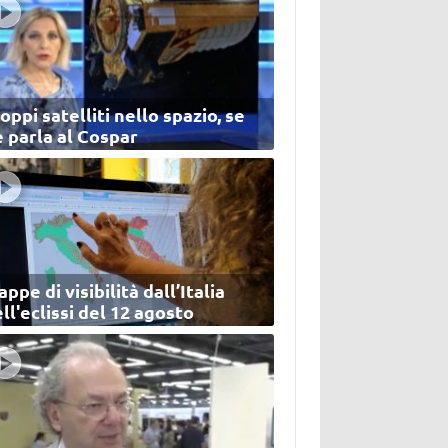
oppi satelliti nello spazio, se
 parla al Cospar
ppe di visibilità dall’Italia
ll'eclissi del 12 agosto