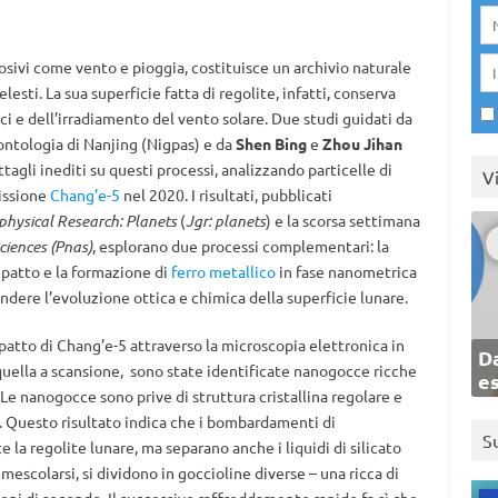
osivi come vento e pioggia, costituisce un archivio naturale
lesti. La sua superficie fatta di regolite, infatti, conserva
 e dell’irradiamento del vento solare. Due studi guidati da
ontologia di Nanjing (
Nigpas)
e da
Shen Bing
e
Zhou Jihan
agli inediti su questi processi, analizzando particelle di
V
missione
Chang’e-5
nel 2020. I risultati, pubblicati
physical Research: Planets
(
Jgr: planets
) e la scorsa settimana
ciences
(Pnas
)
, esplorano due processi complementari: la
impatto e la formazione di
ferro metallico
in fase nanometrica
dere l’evoluzione ottica e chimica della superficie lunare.
patto di Chang’e-5 attraverso la microscopia elettronica in
Da
uella a scansione,
sono state identificate nanogocce ricche
e
a. Le nanogocce sono prive di struttura cristallina regolare e
. Questo risultato indica che i bombardamenti di
S
a regolite lunare, ma separano anche i liquidi di silicato
mescolarsi, si dividono in goccioline diverse – una ricca di