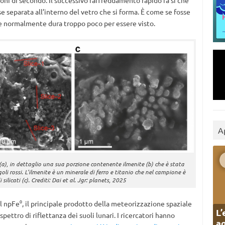
frazioni di secondo. Il successivo raffreddamento rapido fa sì che
 separata all’interno del vetro che si forma. È come se fosse
he normalmente dura troppo poco per essere visto.
A
(a), in dettaglio una sua porzione contenente ilmenite (b) che è stata
goli rossi. L’ilmenite è un minerale di ferro e titanio che nel campione è
silicati (c). Crediti: Dai et al. Jgr: planets, 2025
ul npFe
⁰
, il principale prodotto della meteorizzazione spaziale
L’
pettro di riflettanza dei suoli lunari. I ricercatori hanno
ag