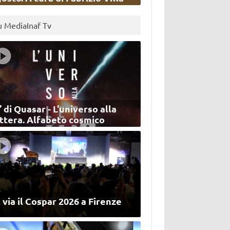
u MediaInaf Tv
’ di Quasar - L'universo alla
ettera. Alfabeto cosmico
 via il Cospar 2026 a Firenze