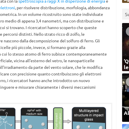
ata con la
spettroscopia a raggi X in dispersione di energia
e
elettroni
, per risolvere distribuzione, morfologia, abbondanza
S
anometrica. In un volume ricostruito sono state individuate
tro medio di appena 3,4 nanometri, ma con distribuzione e
cui si trovano. I ricercatori hanno scoperto che queste
percorsi distinti. Nello strato ricco di zolfo, le
re nascono dalla decomposizione del solfuro di ferro. Gli
celle più piccole, invece, si formano grazie alla
in cui lo stesso atomo di ferro subisce contemporaneamente
‘Q
ficiale, vicina all’esterno del vetro, le nanoparticelle
l
l’irradiamento da parte del vento solare, che le modifica
ficare con precisione quanto contribuiscono gli elettroni
ferro, i ricercatori hanno anche introdotto un nuovo
tinguere e misurare chiaramente i diversi meccanismi
Al