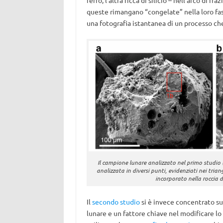
ferro, l’altra ricca di silicio – nell’arco di 
queste rimangano “congelate” nella loro fase
una fotografia istantanea di un processo c
Il campione lunare analizzato nel primo studio 
analizzata in diversi punti, evidenziati nei trian
incorporato nella roccia di 
Il
secondo studio
si è invece concentrato s
lunare e un fattore chiave nel modificare lo s