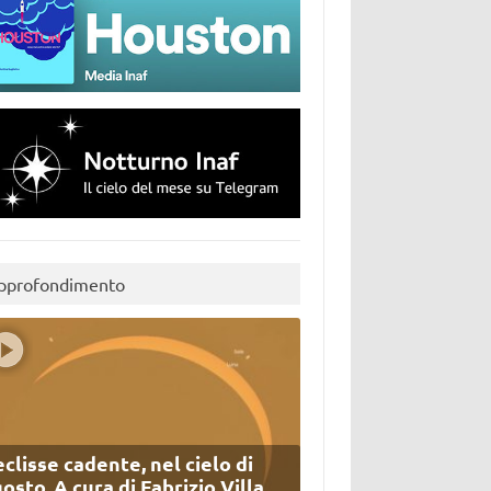
pprofondimento
eclisse cadente, nel cielo di
osto. A cura di Fabrizio Villa