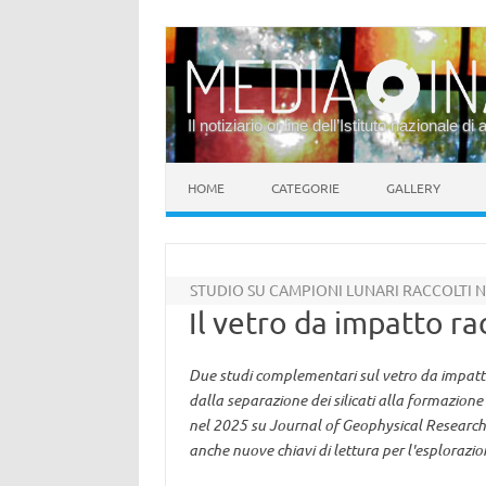
Il notiziario online dell’Istituto nazionale di 
Vai al contenuto
HOME
CATEGORIE
GALLERY
STUDIO SU CAMPIONI LUNARI RACCOLTI N
Il vetro da impatto r
Due studi complementari sul vetro da impatto 
dalla separazione dei silicati alla formazione 
nel 2025 su Journal of Geophysical Research:
anche nuove chiavi di lettura per l'esplorazio