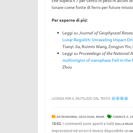
che supera il 7 per cento in peso in alcuni d
lunare come fonte di ferro per future mission
Per saperne di più:
Leggi su
Journal of Geophysical Resear
Lunar Regolith: Unraveling Impact-Dr
Tianyi Jia, Ruimin Wang, Zongjun Yin,
Leggi su
Proceedings of the National 
multiorigins of nanophase Fe0 in the
Zhou
LICENZA PER IL RIUTILIZZO DEL TESTO:
,
,
,
ASTRONOMIA
GEOLOGIA
NEWS
CHANG'E-5
C
15:52
. I commenti sono aperti a tutti
SULLA PAGI
imprecisioni ed errori è invece disponibile un
M