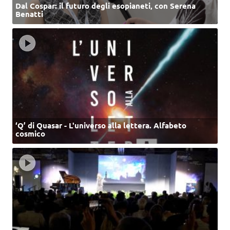
Dal Cospar: il futuro degli esopianeti, con Serena
Benatti
‘Q’ di Quasar - L'universo alla lettera. Alfabeto
cosmico