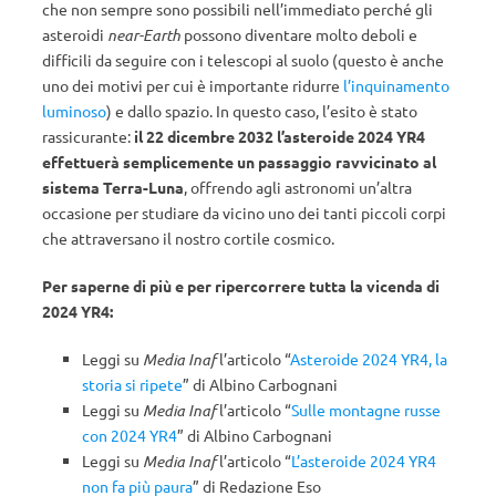
che non sempre sono possibili nell’immediato perché gli
asteroidi
near-Earth
possono diventare molto deboli e
difficili da seguire con i telescopi al suolo (questo è anche
uno dei motivi per cui è importante ridurre
l’inquinamento
luminoso
) e dallo spazio.
In questo caso, l’esito è stato
rassicurante:
il 22 dicembre 2032 l’asteroide 2024 YR4
effettuerà semplicemente un passaggio ravvicinato al
sistema Terra-Luna
, offrendo agli astronomi un’altra
occasione per studiare da vicino uno dei tanti piccoli corpi
che attraversano il nostro cortile cosmico.
Per saperne di più e per ripercorrere tutta la vicenda di
2024 YR4:
Leggi su
Media Inaf
l’articolo “
Asteroide 2024 YR4, la
storia si ripete
” di Albino Carbognani
Leggi su
Media Inaf
l’articolo “
Sulle montagne russe
con 2024 YR4
” di Albino Carbognani
Leggi su
Media Inaf
l’articolo “
L’asteroide 2024 YR4
non fa più paura
” di Redazione Eso