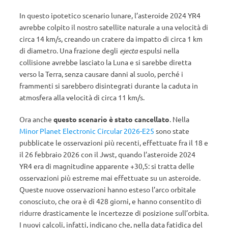
In questo ipotetico scenario lunare, l’asteroide 2024 YR4
avrebbe colpito il nostro satellite naturale a una velocità di
circa 14 km/s, creando un cratere da impatto di circa 1 km
di diametro. Una frazione degli
ejecta
espulsi nella
collisione avrebbe lasciato la Luna e si sarebbe diretta
verso la Terra, senza causare danni al suolo, perché i
frammenti si sarebbero disintegrati durante la caduta in
atmosfera alla velocità di circa 11 km/s.
Ora anche
questo scenario è stato cancellato
. Nella
Minor Planet Electronic Circular 2026-E25
sono state
pubblicate le osservazioni più recenti, effettuate fra il 18 e
il 26 febbraio 2026 con il Jwst, quando l’asteroide 2024
YR4 era di magnitudine apparente +30,5: si tratta delle
osservazioni più estreme mai effettuate su un asteroide.
Queste nuove osservazioni hanno esteso l’arco orbitale
conosciuto, che ora è di 428 giorni, e hanno consentito di
ridurre drasticamente le incertezze di posizione sull’orbita.
I nuovi calcoli, infatti, indicano che, nella data fatidica del