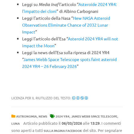
Leggi su
Media Inaf
l’articolo “
Asteroide 2024 YR4:
l’impatto dei cloni
” di Albino Carbognani
Leggi l’articolo della Nasa “
New NASA Asteroid
Observations Eliminate Chance of 2032 Lunar
Impact
”
Leggi l’articolo dell’Esa “
Asteroid 2024 YR4 will not
impact the Moon
”
Leggi la news dell’Esa sulla ripresa di 2024 YR4
“
James Webb Space Telescope spots faint asteroid
2024 YR4 – 26 February 2026
”
LICENZA PER IL RIUTILIZZO DEL TESTO:
,
,
,
ASTRONOMIA
NEWS
2024 YR4
JAMES WEBB SPACE TELESCOPE
Articolo pubblicato il
06/03/2026
alle
13:29
. I commenti
LUNA
sono aperti a tutti
del sito. Per segnalare
SULLA PAGINA FACEBOOK