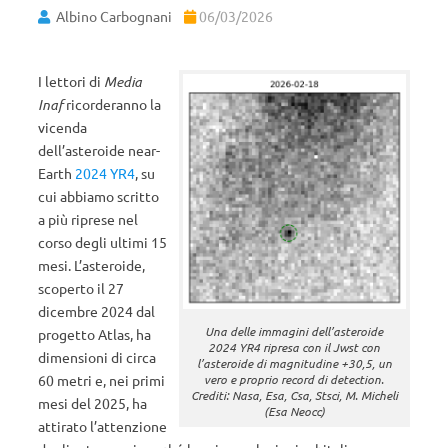
Albino Carbognani
06/03/2026
I lettori di
Media
Inaf
ricorderanno la
vicenda
dell’asteroide near-
Earth
2024 YR4
, su
cui abbiamo scritto
a più riprese nel
corso degli ultimi 15
mesi. L’asteroide,
scoperto il 27
dicembre 2024 dal
Una delle immagini dell’asteroide
progetto Atlas, ha
2024 YR4 ripresa con il Jwst con
dimensioni di circa
l’asteroide di magnitudine +30,5, un
60 metri e, nei primi
vero e proprio record di detection.
Crediti: Nasa, Esa, Csa, Stsci, M. Micheli
mesi del 2025, ha
(Esa Neocc)
attirato l’attenzione