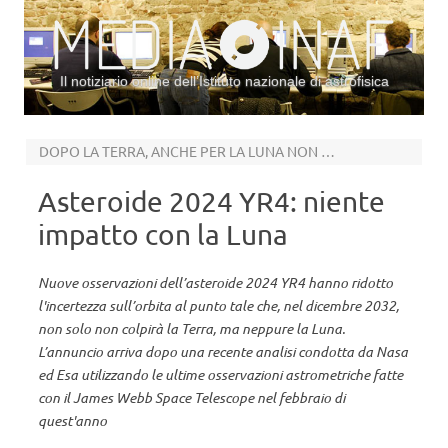
Il notiziario online dell’Istituto nazionale di astrofisica
Vai al contenuto
DOPO LA TERRA, ANCHE PER LA LUNA NON C’È RISCHIO DI COLLISIONE NEL 2032
Asteroide 2024 YR4: niente
impatto con la Luna
Nuove osservazioni dell’asteroide 2024 YR4 hanno ridotto
l'incertezza sull’orbita al punto tale che, nel dicembre 2032,
non solo non colpirà la Terra, ma neppure la Luna.
L’annuncio arriva dopo una recente analisi condotta da Nasa
ed Esa utilizzando le ultime osservazioni astrometriche fatte
con il James Webb Space Telescope nel febbraio di
quest'anno