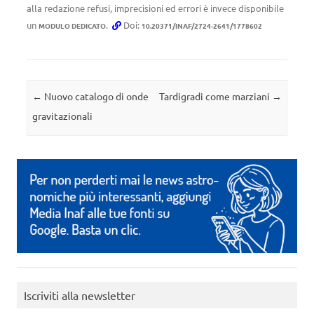
alla redazione refusi, imprecisioni ed errori è invece disponibile
un
.
Doi:
MODULO DEDICATO
10.20371/INAF/2724-2641/1778602
Navigazione articolo
←
Nuovo catalogo di onde
Tardigradi come marziani
→
gravitazionali
Iscriviti alla newsletter