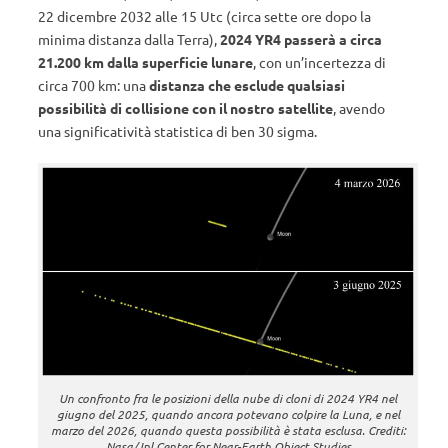
22 dicembre 2032 alle 15 Utc (circa sette ore dopo la
minima distanza dalla Terra),
2024 YR4 passerà a circa
21.200 km dalla superficie lunare
, con un’incertezza di
circa 700 km: una
distanza che esclude qualsiasi
possibilità di collisione con il nostro satellite
, avendo
una significatività statistica di ben 30 sigma.
Un confronto fra le posizioni della nube di cloni di 2024 YR4 nel
giugno del 2025, quando ancora potevano colpire la Luna, e nel
marzo del 2026, quando questa possibilità è stata esclusa. Crediti:
Nasa/Jpl Center for Near-Earth Object Studies