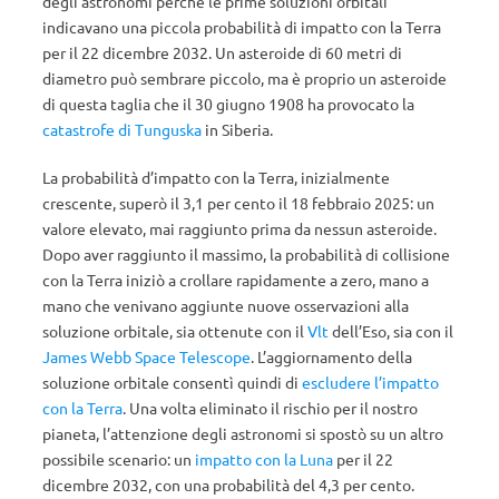
degli astronomi perché le prime soluzioni orbitali
indicavano una piccola probabilità di impatto con la Terra
per il 22 dicembre 2032. Un asteroide di 60 metri di
diametro può sembrare piccolo, ma è proprio un asteroide
di questa taglia che il 30 giugno 1908 ha provocato la
catastrofe di Tunguska
in Siberia.
La probabilità d’impatto con la Terra, inizialmente
crescente, superò il 3,1 per cento il 18 febbraio 2025: un
valore elevato, mai raggiunto prima da nessun asteroide.
Dopo aver raggiunto il massimo, la probabilità di collisione
con la Terra iniziò a crollare rapidamente a zero, mano a
mano che venivano aggiunte nuove osservazioni alla
soluzione orbitale, sia ottenute con il
Vlt
dell’Eso, sia con il
James Webb Space Telescope
. L’aggiornamento della
soluzione orbitale consentì quindi di
escludere l’impatto
con la Terra
. Una volta eliminato il rischio per il nostro
pianeta, l’attenzione degli astronomi si spostò su un altro
possibile scenario: un
impatto con la Luna
per il 22
dicembre 2032, con una probabilità del 4,3 per cento.