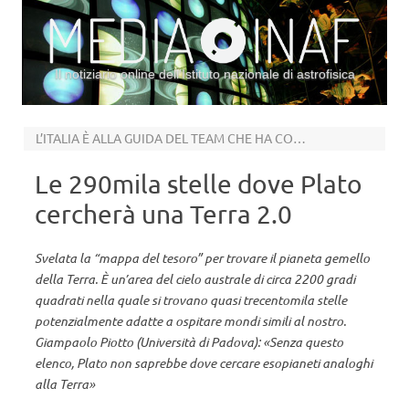
Il notiziario online dell’Istituto nazionale di astrofisica
Vai al contenuto
L’ITALIA È ALLA GUIDA DEL TEAM CHE HA COMPIUTO LA SELEZIONE
Le 290mila stelle dove Plato
cercherà una Terra 2.0
Svelata la “mappa del tesoro” per trovare il pianeta gemello
della Terra. È un’area del cielo australe di circa 2200 gradi
quadrati nella quale si trovano quasi trecentomila stelle
potenzialmente adatte a ospitare mondi simili al nostro.
Giampaolo Piotto (Università di Padova): «Senza questo
elenco, Plato non saprebbe dove cercare esopianeti analoghi
alla Terra»