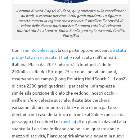
Il campo di vista (Lops2) di Plato, qui proiettato sulle costellazioni
australi, si estende per circa 2200 gradi quadrati. La figura a
rosetta mostra la regione che osserverà il satellite: l’intensità di
colore delle diverse parti mostra il numero totale di telescopi
puntati (da 24 al centro, fino a 6 nella parte più esterna). Crediti:
Plato/Esa
Con
i suoi 26 telescopi
, la cui parte opto-meccanica
è stata
progettata da ricercatori Inaf
e realizzata dall’industria
italiana, Plato dal 2027 misurerà la luminosità delle
290mila stelle del Pic ogni 25 secondi, per alcuni anni,
osservando un campo (Long-Pointing field South 2 – Lops2)
di circa 2200 gradi quadrati – per capire: un’ampiezza
simile alla porzione di cielo che vedono i nostri occhi –
nell’emisfero celeste australe. Il satellite cercherà
variazioni di luce impercettibili – meno di una parte su
diecimila nel caso della Terra di fronte al Sole – causate dal
passaggio (il cosiddetto
transito
) di un pianeta davanti alla
sua stella. Le stime indicano che nei suoi quattro anni e
mezzo di attività, Plato scoprirà almeno cinquemila nuovi