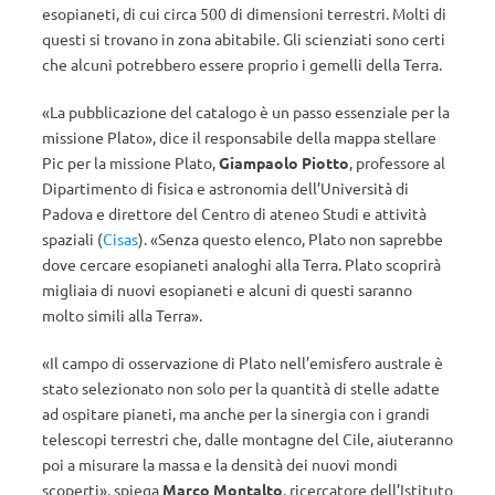
esopianeti, di cui circa 500 di dimensioni terrestri. Molti di
questi si trovano in zona abitabile. Gli scienziati sono certi
che alcuni potrebbero essere proprio i gemelli della Terra.
«La pubblicazione del catalogo è un passo essenziale per la
missione Plato», dice il responsabile della mappa stellare
Pic per la missione Plato,
Giampaolo Piotto
, professore al
Dipartimento di fisica e astronomia dell’Università di
Padova e direttore del Centro di ateneo Studi e attività
spaziali (
Cisas
). «Senza questo elenco, Plato non saprebbe
dove cercare esopianeti analoghi alla Terra. Plato scoprirà
migliaia di nuovi esopianeti e alcuni di questi saranno
molto simili alla Terra».
«Il campo di osservazione di Plato nell’emisfero australe è
stato selezionato non solo per la quantità di stelle adatte
ad ospitare pianeti, ma anche per la sinergia con i grandi
telescopi terrestri che, dalle montagne del Cile, aiuteranno
poi a misurare la massa e la densità dei nuovi mondi
scoperti», spiega
Marco Montalto
, ricercatore dell’Istituto