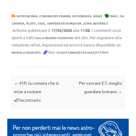
,
,
,
,
ASTRONOMIA
COMUNICATI STAMPA
IN EVIDENZA
NEWS
INAF
OA
,
,
,
,
CATANIA
PLATO
SSDC
UNIVERSITÀ DI PADOVA
ZONA ABITABILE
Articolo pubblicato il
17/02/2026
alle
11:08
. I commenti sono
aperti a tutti
del sito. Per segnalare alla
SULLA PAGINA FACEBOOK
redazione refusi, imprecisioni ed errori è invece disponibile un
.
Doi:
MODULO DEDICATO
10.20371/INAF/2724-2641/1777919
Navigazione articolo
←
41P, la cometa che si
Per cercare E.T. meglio
mise a ruotare
guardare lontano
→
all’incontrario