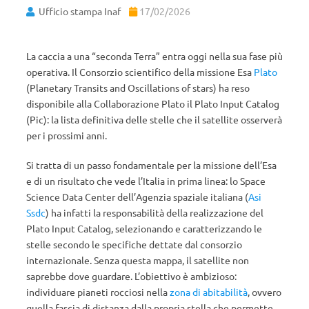
Ufficio stampa Inaf
17/02/2026
La caccia a una “seconda Terra” entra oggi nella sua fase più
operativa. Il Consorzio scientifico della missione Esa
Plato
(Planetary Transits and Oscillations of stars) ha reso
disponibile alla Collaborazione Plato il Plato Input Catalog
(Pic): la lista definitiva delle stelle che il satellite osserverà
per i prossimi anni.
Si tratta di un passo fondamentale per la missione dell’Esa
e di un risultato che vede l’Italia in prima linea: lo Space
Science Data Center dell’Agenzia spaziale italiana (
Asi
Ssdc
) ha infatti la responsabilità della realizzazione del
Plato Input Catalog, selezionando e caratterizzando le
stelle secondo le specifiche dettate dal consorzio
internazionale. Senza questa mappa, il satellite non
saprebbe dove guardare. L’obiettivo è ambizioso:
individuare pianeti rocciosi nella
zona di abitabilità
, ovvero
quella fascia di distanza dalla propria stella che permette