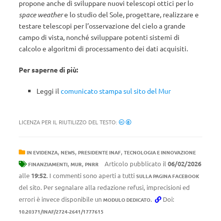
propone anche di sviluppare nuovi telescopi ottici per lo
space weather
e lo studio del Sole, progettare, realizzare e
testare telescopi per l’osservazione del cielo a grande
campo di vista, nonché sviluppare potenti sistemi di
calcolo e algoritmi di processamento dei dati acquisiti.
Per saperne di più:
Leggi il
comunicato stampa sul sito del Mur
LICENZA PER IL RIUTILIZZO DEL TESTO:
,
,
,
IN EVIDENZA
NEWS
PRESIDENTE INAF
TECNOLOGIA E INNOVAZIONE
,
,
Articolo pubblicato il
06/02/2026
FINANZIAMENTI
MUR
PNRR
alle
19:52
. I commenti sono aperti a tutti
SULLA PAGINA FACEBOOK
del sito. Per segnalare alla redazione refusi, imprecisioni ed
errori è invece disponibile un
.
Doi:
MODULO DEDICATO
10.20371/INAF/2724-2641/1777615