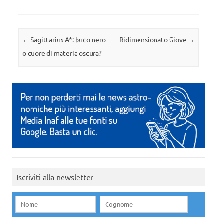
Navigazione articolo
←
Sagittarius A*: buco nero
Ridimensionato Giove
→
o cuore di materia oscura?
Iscriviti alla newsletter