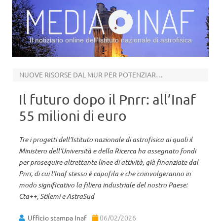
Il notiziario online dell’Istituto nazionale di astrofisica
Vai al contenuto
NUOVE RISORSE DAL MUR PER POTENZIARE RICERCA, TECNOLOGIE E INFRASTRUTTURE
Il futuro dopo il Pnrr: all’Inaf
55 milioni di euro
Tre i progetti dell’Istituto nazionale di astrofisica ai quali il
Ministero dell’Università e della Ricerca ha assegnato fondi
per proseguire altrettante linee di attività, già finanziate dal
Pnrr, di cui l’Inaf stesso è capofila e che coinvolgeranno in
modo significativo la filiera industriale del nostro Paese:
Cta++, Stilemi e AstraSud
Ufficio stampa Inaf
06/02/2026