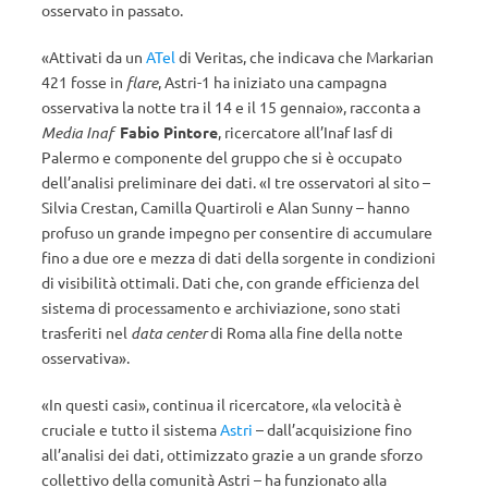
osservato in passato.
«Attivati da un
ATel
di Veritas, che indicava che Markarian
421 fosse in
flare
, Astri-1 ha iniziato una campagna
osservativa la notte tra il 14 e il 15 gennaio», racconta a
Media Inaf
Fabio Pintore
, ricercatore all’Inaf Iasf di
Palermo e componente del gruppo che si è occupato
dell’analisi preliminare dei dati. «I tre osservatori al sito –
Silvia Crestan, Camilla Quartiroli e Alan Sunny – hanno
profuso un grande impegno per consentire di accumulare
fino a due ore e mezza di dati della sorgente in condizioni
di visibilità ottimali. Dati che, con grande efficienza del
sistema di processamento e archiviazione, sono stati
trasferiti nel
data center
di Roma alla fine della notte
osservativa».
«In questi casi», continua il ricercatore, «la velocità è
cruciale e tutto il sistema
Astri
– dall’acquisizione fino
all’analisi dei dati, ottimizzato grazie a un grande sforzo
collettivo della comunità Astri – ha funzionato alla