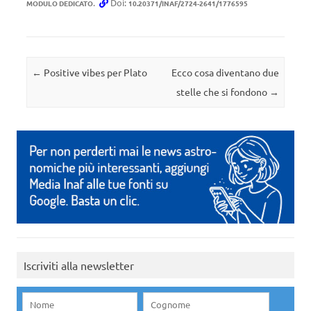
.
Doi:
MODULO DEDICATO
10.20371/INAF/2724-2641/1776595
Navigazione articolo
←
Positive vibes per Plato
Ecco cosa diventano due
stelle che si fondono
→
Iscriviti alla newsletter