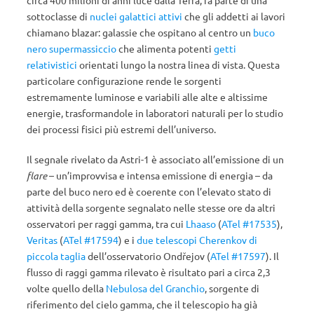
circa 400 milioni di anni luce dalla Terra,
fa parte di una
sottoclasse di
nuclei galattici attivi
che gli addetti ai lavori
chiamano blazar: galassie che ospitano al centro un
buco
nero supermassiccio
che alimenta potenti
getti
relativistici
orientati lungo la nostra linea di vista. Questa
particolare configurazione rende le sorgenti
estremamente luminose e variabili alle alte e altissime
energie, trasformandole in laboratori naturali per lo studio
dei processi fisici più estremi dell’universo.
Il segnale rivelato da Astri-1 è associato all’emissione di un
flare
– un’improvvisa e intensa emissione di energia – da
parte del buco nero ed è coerente con l’elevato stato di
attività della sorgente segnalato nelle stesse ore da altri
osservatori per raggi gamma, tra cui
Lhaaso
(
ATel #17535
),
Veritas
(
ATel #17594
) e i
due telescopi Cherenkov di
piccola taglia
dell’osservatorio Ondřejov (
ATel #17597
). Il
flusso di raggi gamma rilevato è risultato pari a circa 2,3
volte quello della
Nebulosa del
Granchio
, sorgente di
riferimento del cielo gamma, che il telescopio ha già