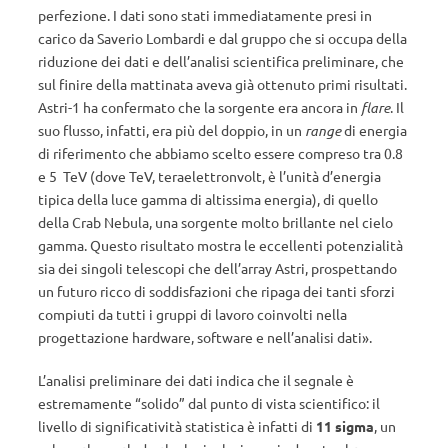
perfezione. I dati sono stati immediatamente presi in
carico da Saverio Lombardi e dal gruppo che si occupa della
riduzione dei dati e dell’analisi scientifica preliminare, che
sul finire della mattinata aveva già ottenuto primi risultati.
Astri-1 ha confermato che la sorgente era ancora in
flare
. Il
suo flusso, infatti, era più del doppio, in un
range
di energia
di riferimento che abbiamo scelto essere compreso tra 0.8
e 5 TeV (dove TeV, teraelettronvolt, è l’unità d’energia
tipica della luce gamma di altissima energia), di quello
della Crab Nebula, una sorgente molto brillante nel cielo
gamma. Questo risultato mostra le eccellenti potenzialità
sia dei singoli telescopi che dell’array Astri, prospettando
un futuro ricco di soddisfazioni che ripaga dei tanti sforzi
compiuti da tutti i gruppi di lavoro coinvolti nella
progettazione hardware, software e nell’analisi dati».
L’analisi preliminare dei dati indica che il segnale è
estremamente “solido” dal punto di vista scientifico: il
livello di significatività statistica è infatti di
11 sigma
, un