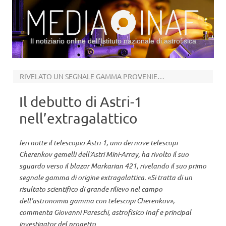
Il notiziario online dell’Istituto nazionale di astrofisica
Vai al contenuto
RIVELATO UN SEGNALE GAMMA PROVENIENTE DA MARKARIAN 421
Il debutto di Astri-1
nell’extragalattico
Ieri notte il telescopio Astri-1, uno dei nove telescopi
Cherenkov gemelli dell’Astri Mini-Array, ha rivolto il suo
sguardo verso il blazar Markarian 421, rivelando il suo primo
segnale gamma di origine extragalattica. «Si tratta di un
risultato scientifico di grande rilievo nel campo
dell’astronomia gamma con telescopi Cherenkov»,
commenta Giovanni Pareschi, astrofisico Inaf e principal
investigator del progetto