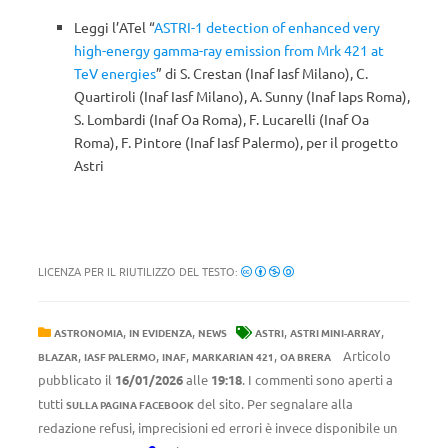
Leggi l’ATel “
ASTRI-1 detection of enhanced very
high-energy gamma-ray emission from Mrk 421 at
TeV energies
” di S. Crestan (Inaf Iasf Milano), C.
Quartiroli (Inaf Iasf Milano), A. Sunny (Inaf Iaps Roma),
S. Lombardi (Inaf Oa Roma), F. Lucarelli (Inaf Oa
Roma), F. Pintore (Inaf Iasf Palermo), per il progetto
Astri
LICENZA PER IL RIUTILIZZO DEL TESTO:
,
,
,
,
ASTRONOMIA
IN EVIDENZA
NEWS
ASTRI
ASTRI MINI-ARRAY
,
,
,
,
Articolo
BLAZAR
IASF PALERMO
INAF
MARKARIAN 421
OA BRERA
pubblicato il
16/01/2026
alle
19:18
. I commenti sono aperti a
tutti
del sito. Per segnalare alla
SULLA PAGINA FACEBOOK
redazione refusi, imprecisioni ed errori è invece disponibile un