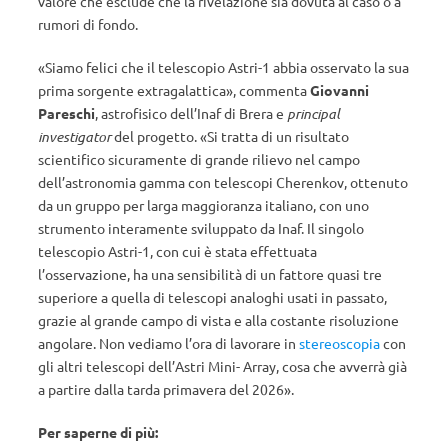
valore che esclude che la rivelazione sia dovuta al caso o a
rumori di fondo.
«Siamo felici che il telescopio Astri-1 abbia osservato la sua
prima sorgente extragalattica», commenta
Giovanni
Pareschi
, astrofisico dell’Inaf di Brera e
principal
investigator
del progetto. «Si tratta di un risultato
scientifico sicuramente di grande rilievo nel campo
dell’astronomia gamma con telescopi Cherenkov, ottenuto
da un gruppo per larga maggioranza italiano, con uno
strumento interamente sviluppato da Inaf. Il singolo
telescopio Astri-1, con cui è stata effettuata
l’osservazione, ha una sensibilità di un fattore quasi tre
superiore a quella di telescopi analoghi usati in passato,
grazie al grande campo di vista e alla costante risoluzione
angolare. Non vediamo l’ora di lavorare in
stereoscopia
con
gli altri telescopi dell’Astri Mini- Array, cosa che avverrà già
a partire dalla tarda primavera del 2026».
Per saperne di più: