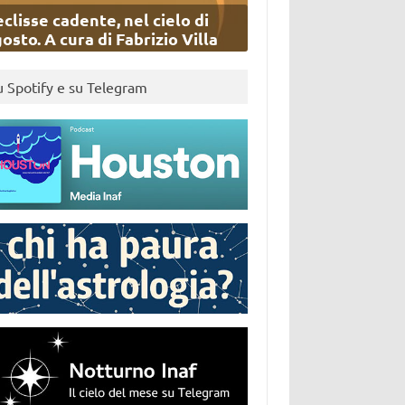
eclisse cadente, nel cielo di
osto. A cura di Fabrizio Villa
u Spotify e su Telegram