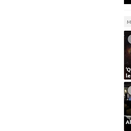
M
‘Q
l
Al