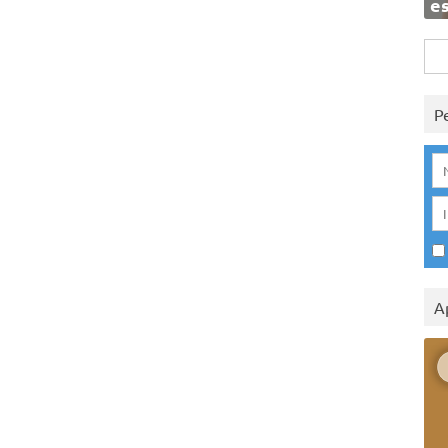
e
Rice
per:
P
A