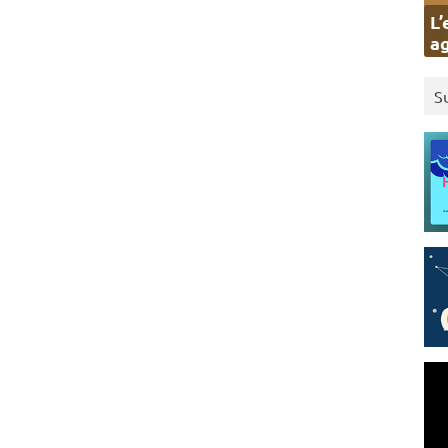
L’
ag
S