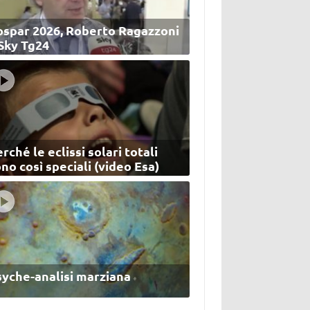
ospar 2026, Roberto Ragazzoni
 Sky Tg24
rché le eclissi solari totali
no così speciali (video Esa)
syche-analisi marziana