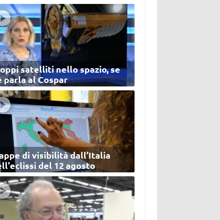
oppi satelliti nello spazio, se
 parla al Cospar
ppe di visibilità dall’Italia
ll'eclissi del 12 agosto