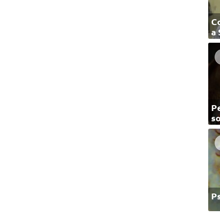
C
a
Pe
so
P