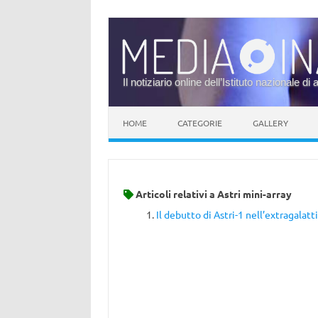
Il notiziario online dell’Istituto nazionale di 
Vai al contenuto
HOME
CATEGORIE
GALLERY
Articoli relativi a
Astri mini-array
Il debutto di Astri-1 nell’extragalatt