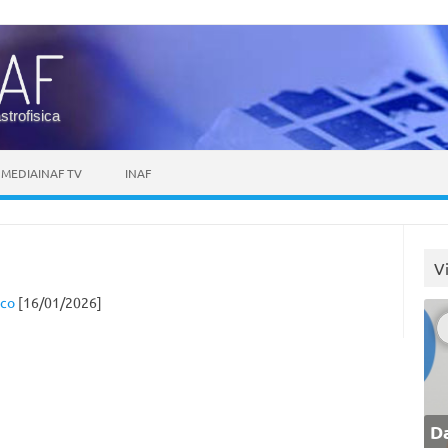
astrofisica
MEDIAINAF TV
INAF
V
ico
[16/01/2026]
Da