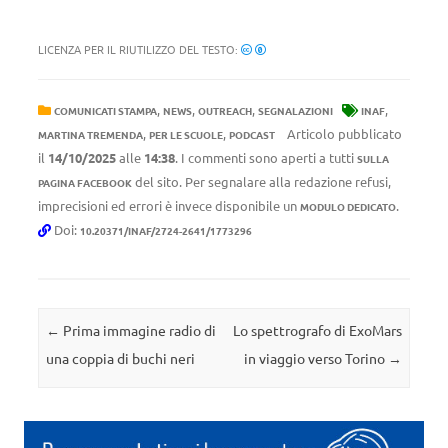
LICENZA PER IL RIUTILIZZO DEL TESTO:
,
,
,
,
COMUNICATI STAMPA
NEWS
OUTREACH
SEGNALAZIONI
INAF
,
,
Articolo pubblicato
MARTINA TREMENDA
PER LE SCUOLE
PODCAST
il
14/10/2025
alle
14:38
. I commenti sono aperti a tutti
SULLA
del sito. Per segnalare alla redazione refusi,
PAGINA FACEBOOK
imprecisioni ed errori è invece disponibile un
.
MODULO DEDICATO
Doi:
10.20371/INAF/2724-2641/1773296
Navigazione articolo
←
Prima immagine radio di
Lo spettrografo di ExoMars
una coppia di buchi neri
in viaggio verso Torino
→