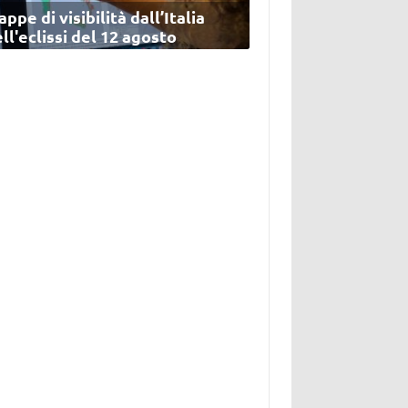
ppe di visibilità dall’Italia
ll'eclissi del 12 agosto