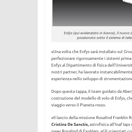
Enfys (qui evidenziato in bianco), il nuovo 
posizionato sotto il sistema di tel
«Una volta che Enfys sarà installato sul
Grou
perfezionare rigorosamente i sistemi prim
Enfys al Dipartimento di fisica dell’Univers
nostri partner, ha lavorato instancabilment
esperienza nello sviluppo di strumentazione 
Dopo questa tappa, il team guidato da Aber
costruzione del modello di volo di Enfys, ch
viaggio verso il Pianeta rosso.
«Il lancio della missione Rosalind Franklin 
Cristina De Sanctis,
astrofisica all’Inaf Iap
rover Rosalind di ExoMars. «Gli scienziati co