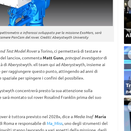
spettrometro a infrarossi sviluppato per la missione ExoMars, sarà
Al
ecamere PanCam del rover. Crediti: Aberystwyth University
nd Test Model Rover
a Torino, ci permetterà di testare e
a del lancio», commenta
Matt Gunn
,
principal investigator
di
ità di Aberystwyth. «Il team qui ad Aberystwyth, insieme ai
e per raggiungere questo punto, attingendo ad anni di
spaziale per spingere i confini del possibile».
Tr
ystwyth concentrerà presto la sua attenzione sulla
ne
e sarà montato sul rover Rosalind Franklin prima del suo
Rover è tuttora previsto nel 2028», dice a
Media Inaf
Maria
s di Roma e responsabile di
Ma_Miss
, uno degli strumenti del
involti stanno lavorando a vari aspetti della missione, dagli