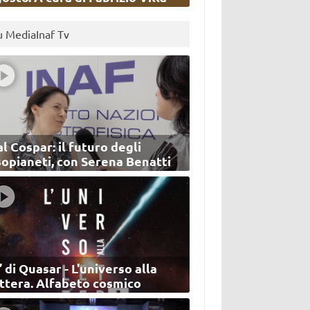
u MediaInaf Tv
l Cospar: il futuro degli
sopianeti, con Serena Benatti
’ di Quasar - L'universo alla
ettera. Alfabeto cosmico