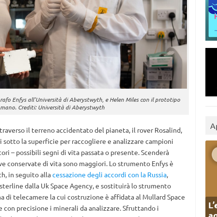
rafo Enfys all’Università di Aberystwyth, e Helen Miles con il prototipo
 mano. Crediti: Università di Aberystwyth
A
raverso il terreno accidentato del pianeta, il rover Rosalind,
i sotto la superficie per raccogliere e analizzare campioni
ori – possibili segni di vita passata o presente. Scenderà
ove conservate di vita sono maggiori. Lo strumento Enfys è
h, in seguito alla
cessazione degli accordi con la Russia
,
 sterline dalla Uk Space Agency, e sostituirà lo strumento
ma di telecamere la cui costruzione è affidata al Mullard Space
L’
 con precisione i minerali da analizzare. Sfruttando i
ag