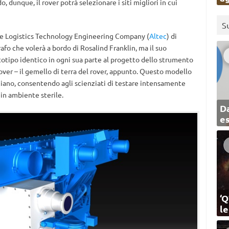
, dunque, il rover potrà selezionare i siti migliori in cui
S
pace Logistics Technology Engineering Company (
Altec
) di
fo che volerà a bordo di Rosalind Franklin, ma il suo
rototipo identico in ogni sua parte al progetto dello strumento
over – il gemello di terra del rover, appunto. Questo modello
ziano, consentendo agli scienziati di testare intensamente
 in ambiente sterile.
Da
e
‘Q
l