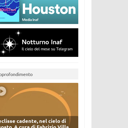
pprofondimento
eclisse cadente, nel cielo di
osto. A cura di Fabrizio Villa