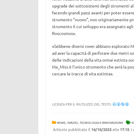
upgrade dei sottosistemi degli strumenti al
facendo grandi passi avanti per poter essere 
strumento “nuovo”, non originariamente prev
strumento il cui sviluppo era assegnato agli
Roscosmos».
«Sebbene diversi rover abbiano esplorato Ma
ad aver la capacità di perforare due metri so
delle indicazioni della vita ormai estinta so
Ma_Miss è l’unico strumento che avrà la poss
cercare le tracce di vita estinta».
LICENZA PER IL RIUTILIZZO DEL TESTO:
,
,
NEWS
SPAZIO
TECNOLOGIA E INNOVAZIONE
E
Articolo pubblicato il
14/10/2025
alle
17:15
. 