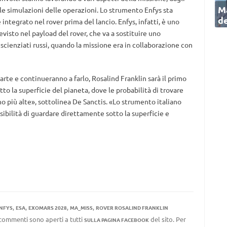
Ma
le simulazioni delle operazioni. Lo strumento Enfys sta
de
integrato nel rover prima del lancio. Enfys, infatti, è uno
isto nel payload del rover, che va a sostituire uno
 scienziati russi, quando la missione era in collaborazione con
rte e continueranno a farlo, Rosalind Franklin sarà il primo
tto la superficie del pianeta, dove le probabilità di trovare
no più alte», sottolinea De Sanctis. «Lo strumento italiano
ibilità di guardare direttamente sotto la superficie e
,
,
,
,
NFYS
ESA
EXOMARS 2028
MA_MISS
ROVER ROSALIND FRANKLIN
I commenti sono aperti a tutti
del sito. Per
SULLA PAGINA FACEBOOK