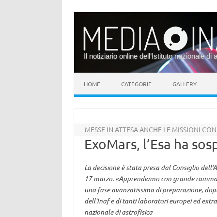
Il notiziario online dell’Istituto nazionale di 
Vai al contenuto
HOME
CATEGORIE
GALLERY
MESSE IN ATTESA ANCHE LE MISSIONI CO
ExoMars, l’Esa ha so
La decisione è stata presa dal Consiglio dell’
17 marzo. «Apprendiamo con grande rammaric
una fase avanzatissima di preparazione, dopo d
dell’Inaf e di tanti laboratori europei ed ex
nazionale di astrofisica