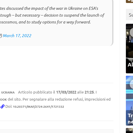
es discussed the impact of the war in Ukraine on ESA’s
S
ough – but necessary – decision to suspend the launch of
scosmos, and to study options for a way forward.
f)
March 17, 2022
Al
,
Articolo pubblicato il
17/03/2022
alle
21:25
. I
UCRAINA
del sito. Per segnalare alla redazione refusi, imprecisioni ed
BOOK
.
Doi:
10.20371/INAF/2724-2641/1721332
Tr
ne