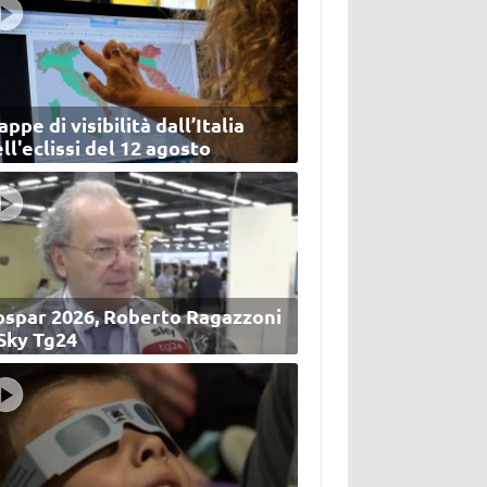
ppe di visibilità dall’Italia
ll'eclissi del 12 agosto
ospar 2026, Roberto Ragazzoni
 Sky Tg24