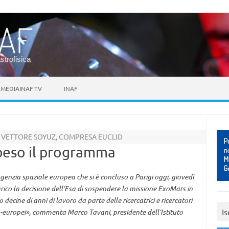
astrofisica
MEDIAINAF TV
INAF
N VETTORE SOYUZ, COMPRESA EUCLID
speso il programma
Agenzia spaziale europea che si è concluso a Parigi oggi, giovedì
o la decisione dell’Esa di sospendere la missione ExoMars in
ecine di anni di lavoro da parte delle ricercatrici e ricercatori
Is
tra-europei», commenta Marco Tavani, presidente dell’Istituto