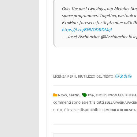
Over the past two days, our Member Stat
space programmes. Together, we took a t
ExoMars foreseen for September with Ro
https://t.co/BNVODRDMql
— Josef Aschbacher (@AschbacherJose
LICENZA PER IL RIUTILIZZO DEL TESTO:
,
,
,
,
NEWS
SPAZIO
ESA
EUCLID
EXOMARS
RUSSIA
commenti sono aperti a tutti
SULLA PAGINA FACE
errori è invece disponibile un
MODULO DEDICATO