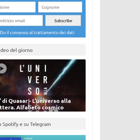
Do il consenso al trattamento dei dati
ideo del giorno
’ di Quasar - L'universo alla
ettera. Alfabeto cosmico
u Spotify e su Telegram