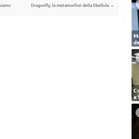
 siamo
Dragonfly, la metamorfosi della libellula
→
Ma
de
C
a