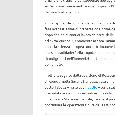
umane e le tragiche conseguenze dell’aggre
sull’esplorazione scientifica dello spazio, l
dai suoi Stati membri”.
«L’Inaf apprende con grande rammarico la de
fase avanzatissima di preparazione prima de
dopo decine di anni di lavoro da parte delle r
ed extra-europei», commenta
Marco Tavan
parte la scienza europea non può rimanere ind
massima solidarietà alla popolazione ucrain
riconfigurarsi nell’immediato futuro per co
comunità».
Inoltre, a seguito della decisione di Roscos
di Kourou, nella Guyana francese, l’Esa annu
vettori Soyuz – fra le quali
Euclid
– sono sta
una valutazione sui potenziali servizi di lan
Quanto alla Stazione spaziale, invece, il p
continuare le operazioni sicure della Iss, 