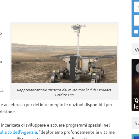
to
e
V
a
tà
Rappresentazione artistica del rover Rosalind di ExoMars.
Crediti: Esa
‘Q
e accelerato per definire meglio le opzioni disponibili per
l
issione.
S
incaricata di sviluppare e attuare programmi spaziali nel
sul sito dell’Agenzia
, “deploriamo profondamente le vittime