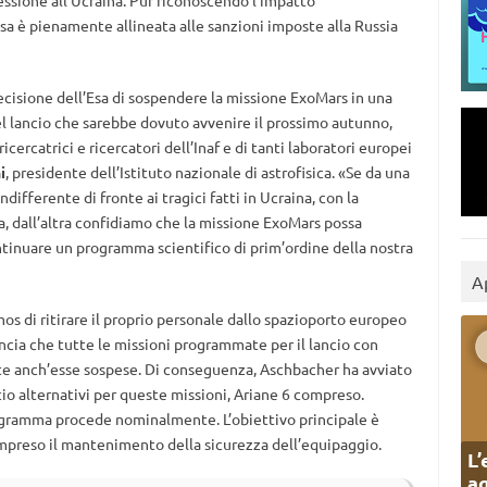
ssione all’Ucraina. Pur riconoscendo l’impatto
’Esa è pienamente allineata alle sanzioni imposte alla Russia
cisione dell’Esa di sospendere la missione ExoMars in una
l lancio che sarebbe dovuto avvenire il prossimo autunno,
icercatrici e ricercatori dell’Inaf e di tanti laboratori europei
i
, presidente dell’Istituto nazionale di astrofisica. «Se da una
ifferente di fronte ai tragici fatti in Ucraina, con la
a, dall’altra confidiamo che la missione ExoMars possa
ntinuare un programma scientifico di prim’ordine della nostra
A
mos di ritirare il proprio personale dallo spazioporto europeo
ncia che tutte le missioni programmate per il lancio con
te anch’esse sospese. Di conseguenza, Aschbacher ha avviato
cio alternativi per queste missioni, Ariane 6 compreso.
rogramma procede nominalmente. L’obiettivo principale è
compreso il mantenimento della sicurezza dell’equipaggio.
L’
ag