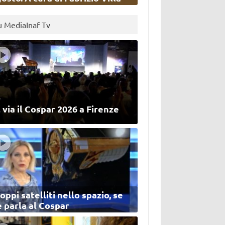
u MediaInaf Tv
 via il Cospar 2026 a Firenze
oppi satelliti nello spazio, se
 parla al Cospar