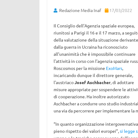
Redazione Media Inaf
17/03/2022
Il Consiglio dell’Agenzia spaziale europea,
riunitosi a Parigi il 16 e il 17 marzo, a segui
della valutazione della situazione derivant
dalla guerra in Ucraina ha riconosciuto
all’unanimità che è impossibile continuare
l’attività in corso con l’agenzia spaziale russ
Roscosmos per la missione
ExoMars
,
incaricando dunque il direttore generale,
l’austriaco
Josef Aschbacher
, di adottare
misure appropriate per sospendere le attivi
di cooperazione. Ha inoltre autorizzato
Aschbacher a condurre uno studio industrial
una via da percorrere per implementare la m
“In quanto organizzazione intergovernativa 
pieno rispetto dei valori europei”,
si legge 