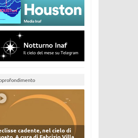
pprofondimento
eclisse cadente, nel cielo di
osto. A cura di Fabrizio Villa