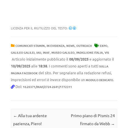
LICENZA PER IL RIUTILIZZO DEL TESTO:
,
,
,
,
COMUNICATI STAMPA
IN EVIDENZA
NEWS
OUTREACH
EXPO
,
,
,
,
,
GALILEO GALILEI
IAU
INAF
MUSEO GALILEO
PADIGLIONE ITALIA
VIS
Articolo inizialmente pubblicato il
08/09/2025
e aggiornato il
10/09/2025
alle
18:38
. I commenti sono aperti a tutti
SULLA
del sito. Per segnalare alla redazione refusi,
PAGINA FACEBOOK
imprecisioni ed errori è invece disponibile un
.
MODULO DEDICATO
Doi:
10.20371/INAF/2724-2641/1772311
Navigazione articolo
←
Alla tua ardente
Primo piano di Pismis 24
pazienza, Piero!
firmato da Webb
→