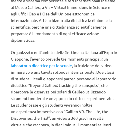
mette a sistema competenze e reti internazionali insieme
al Museo Galileo, a Vis – Virtual Immersions in Science e
agli uffici Oao e I-Oae dell’Unione astronomica
Internazionale. Affianchiamo alla didattica la diplomazia
scientifica, perché una cittadinanza scientificamente
preparata è il fondamento di ogni efficace azione
diplomatica».
Organizzato nell’ambito della Settimana italiana all’Expo in
Giappone, l’evento prevede tre momenti principali: un
laboratorio didattico per le scuole
, la fruizione del video
immersivo e una tavola rotonda internazionale. Due classi
di studenti liceali giapponesi parteciperanno al laboratorio
didattico “Beyond Galileo: tracking the sunspots”, che
ripercorre le osservazioni solari di Galileo utilizzando
strumenti moderni e un approccio critico e sperimentale.
Le studentesse e gli studenti vivranno inoltre
un’esperienza immersiva con “Galileo VR. The Life, the
Discoveries, the Trial”, un video a 360 gradi in realtà
virtuale che racconta, in dieci minuti, i momenti salienti