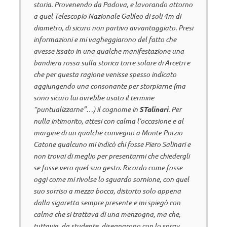
storia. Provenendo da Padova, e lavorando attorno
a quel Telescopio Nazionale Galileo di soli 4m di
diametro, di sicuro non partivo avvantaggiato. Presi
informazioni e mi vagheggiarono del fatto che
avesse issato in una qualche manifestazione una
bandiera rossa sulla storica torre solare di Arcetri e
che per questa ragione venisse spesso indicato
aggiungendo una consonante per storpiarne (ma
sono sicuro lui avrebbe usato il termine
“puntualizzarne”…) il cognome in
STalinari
. Per
nulla intimorito, attesi con calma l’occasione e al
margine di un qualche convegno a Monte Porzio
Catone qualcuno mi indicò chi fosse Piero Salinari e
non trovai di meglio per presentarmi che chiedergli
se fosse vero quel suo gesto. Ricordo come fosse
oggi come mi rivolse lo sguardo sornione, con quel
suo sorriso a mezza bocca, distorto solo appena
dalla sigaretta sempre presente e mi spiegò con
calma che si trattava di una menzogna, ma che,
tuttavia, da studente, disegnarono con lo spray