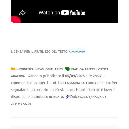
LICENZA PER IL RIUTILIZZO DEL TESTO:
,
,
,
,
IN EVIDENZA
NEWS
OBITUARIES
INAF
OA ARCETRI
OTTICA
Articolo pubblicato il
05/09/2025
alle
23:27
. I
ADATTIVA
commenti sono aperti a tutti
del sito. Per
SULLA PAGINA FACEBOOK
segnalare alla redazione refusi, imprecisioni ed errori è invece
disponibile un
.
Doi:
MODULO DEDICATO
10.20371/INAF/2724-
2641/1772260