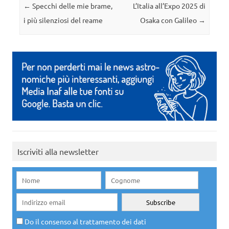
Navigazione articolo
←
Specchi delle mie brame,
L’Italia all’Expo 2025 di
i più silenziosi del reame
Osaka con Galileo
→
Iscriviti alla newsletter
Do il consenso al trattamento dei dati