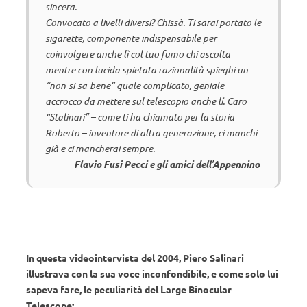
sincera.
Convocato a livelli diversi? Chissà. Ti sarai portato le
sigarette, componente indispensabile per
coinvolgere anche lì col tuo fumo chi ascolta
mentre con lucida spietata razionalità spieghi un
“non-si-sa-bene” quale complicato, geniale
accrocco da mettere sul telescopio anche lí. Caro
“Stalinari” – come ti ha chiamato per la storia
Roberto – inventore di altra generazione, ci manchi
già e ci mancherai sempre.
Flavio Fusi Pecci e gli amici dell’Appennino
In questa videointervista del 2004, Piero Salinari
illustrava con la sua voce inconfondibile, e come solo lui
sapeva fare, le peculiarità del Large Binocular
Telescope: