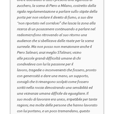
zucchero, la scena di Piero a Milano, costretto dalla
rigida regolamentazione a parlare sullo stipite della
porta per non violare il divieto di fumo, a suo dire
“non riportato nel corridoio” che lascia la zona alla
ricerca di un posacenere continuando a parlare nel
radiomicrofono ritrovando al suo ritorno una
audience che si sbellicava dalle risate per la scena
surreale. Ma non posso non menzionare anche il
Piero Salinari, anzi meglio STalinari, vicino
alle piccole grandi difficoltà umane di chi
condivideva con lui la passione per il
lavoro, tragedie o inconvenienti che fossero, pronto
con generosità a dare una mano, un supporto,
consigli che ti rimangono scolpiti come fossero
scritti nella roccia dimostrando una sensibilità ed
una vicinanza umana difficile da eguagliare. Il
suo modo di lavorare era unico, irripetibile per tante
ragioni, ma molte delle persone che hanno lavorato
con lui portano, e un poco tramandano, questo