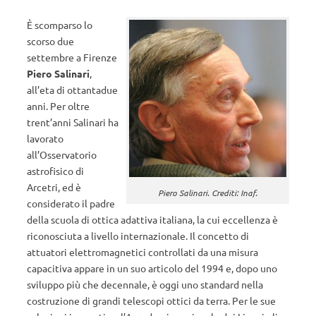
È scomparso lo
scorso due
settembre a Firenze
Piero Salinari
,
all’eta di ottantadue
anni. Per oltre
trent’anni Salinari ha
lavorato
all’Osservatorio
astrofisico di
Arcetri, ed è
Piero Salinari. Crediti: Inaf.
considerato il padre
della scuola di ottica adattiva italiana, la cui eccellenza è
riconosciuta a livello internazionale. Il concetto di
attuatori elettromagnetici controllati da una misura
capacitiva appare in un suo articolo del 1994 e, dopo uno
sviluppo più che decennale, è oggi uno standard nella
costruzione di grandi telescopi ottici da terra. Per le sue