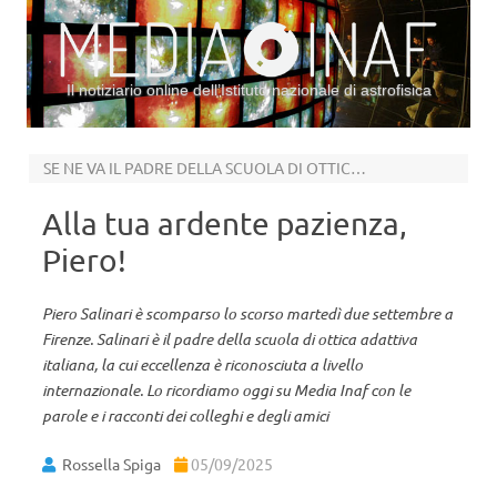
Il notiziario online dell’Istituto nazionale di astrofisica
Vai al contenuto
SE NE VA IL PADRE DELLA SCUOLA DI OTTICA ADATTIVA ITALIANA
Alla tua ardente pazienza,
Piero!
Piero Salinari è scomparso lo scorso martedì due settembre a
Firenze. Salinari è il padre della scuola di ottica adattiva
italiana, la cui eccellenza è riconosciuta a livello
internazionale. Lo ricordiamo oggi su Media Inaf con le
parole e i racconti dei colleghi e degli amici
Rossella Spiga
05/09/2025