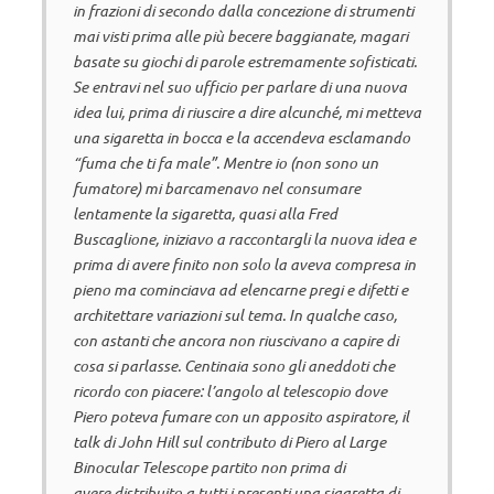
in frazioni di secondo dalla concezione di strumenti
mai visti prima alle più becere baggianate, magari
basate su giochi di parole estremamente sofisticati.
Se entravi nel suo ufficio per parlare di una nuova
idea lui, prima di riuscire a dire alcunché, mi metteva
una sigaretta in bocca e la accendeva esclamando
“fuma che ti fa male”. Mentre io (non sono un
fumatore) mi barcamenavo nel consumare
lentamente la sigaretta, quasi alla Fred
Buscaglione, iniziavo a raccontargli la nuova idea e
prima di avere finito non solo la aveva compresa in
pieno ma cominciava ad elencarne pregi e difetti e
architettare variazioni sul tema. In qualche caso,
con astanti che ancora non riuscivano a capire di
cosa si parlasse. Centinaia sono gli aneddoti che
ricordo con piacere: l’angolo al telescopio dove
Piero poteva fumare con un apposito aspiratore, il
talk di John Hill sul contributo di Piero al Large
Binocular Telescope partito non prima di
avere distribuito a tutti i presenti una sigaretta di