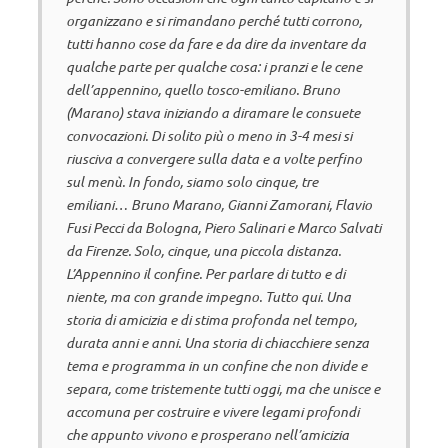
organizzano e si rimandano perché tutti corrono,
tutti hanno cose da fare e da dire da inventare da
qualche parte per qualche cosa: i pranzi e le cene
dell’appennino, quello tosco-emiliano. Bruno
(
Marano
) stava iniziando a diramare le consuete
convocazioni. Di solito più o meno in 3-4 mesi si
riusciva a convergere sulla data e a volte perfino
sul menù. In fondo, siamo solo cinque, tre
emiliani… Bruno Marano, Gianni Zamorani, Flavio
Fusi Pecci da Bologna, Piero Salinari e Marco Salvati
da Firenze. Solo, cinque, una piccola distanza.
L’Appennino il confine. Per parlare di tutto e di
niente, ma con grande impegno. Tutto qui. Una
storia di amicizia e di stima profonda nel tempo,
durata anni e anni. Una storia di chiacchiere senza
tema e programma in un confine che non divide e
separa, come tristemente tutti oggi, ma che unisce e
accomuna per costruire e vivere legami profondi
che appunto vivono e prosperano nell’amicizia