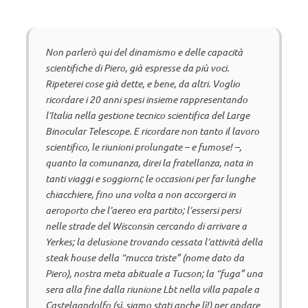
Non parlerò qui del dinamismo e delle capacità
scientifiche di Piero, già espresse da più voci.
Ripeterei cose già dette, e bene, da altri. Voglio
ricordare i 20 anni spesi insieme rappresentando
l’Italia nella gestione tecnico scientifica del Large
Binocular Telescope. E ricordare non tanto il lavoro
scientifico, le riunioni prolungate – e fumose! –,
quanto la comunanza, direi la fratellanza, nata in
tanti viaggi e soggiorni; le occasioni per far lunghe
chiacchiere, fino una volta a non accorgerci in
aeroporto che l’aereo era partito; l’essersi persi
nelle strade del Wisconsin cercando di arrivare a
Yerkes; la delusione trovando cessata l’attività della
steak house della “mucca triste” (nome dato da
Piero), nostra meta abituale a Tucson; la “fuga” una
sera alla fine dalla riunione Lbt nella villa papale a
Castelgandolfo (sì, siamo stati anche lì!) per andare