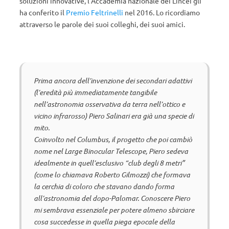
soluzioni innovative, l’Accademia nazionale dei Lincei gli
ha conferito il
Premio Feltrinelli
nel 2016. Lo ricordiamo
attraverso le parole dei suoi colleghi, dei suoi amici.
Prima ancora dell’invenzione dei secondari adattivi
(l’eredità più immediatamente tangibile
nell’astronomia osservativa da terra nell’ottico e
vicino infrarosso) Piero Salinari era già una specie di
mito.
Coinvolto nel Columbus, il progetto che poi cambiò
nome nel Large Binocular Telescope, Piero sedeva
idealmente in quell’esclusivo “club degli 8 metri”
(come lo chiamava Roberto Gilmozzi) che formava
la cerchia di coloro che stavano dando forma
all’astronomia del dopo-Palomar. Conoscere Piero
mi sembrava essenziale per potere almeno sbirciare
cosa succedesse in quella piega epocale della