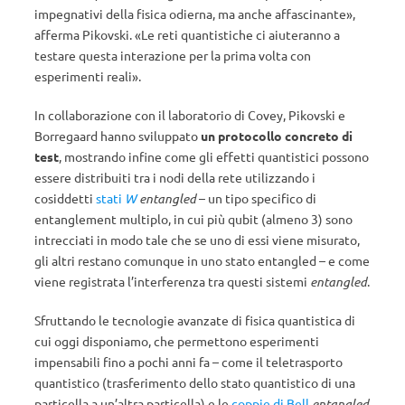
impegnativi della fisica odierna, ma anche affascinante»,
afferma Pikovski. «Le reti quantistiche ci aiuteranno a
testare questa interazione per la prima volta con
esperimenti reali».
In collaborazione con il laboratorio di Covey, Pikovski e
Borregaard hanno sviluppato
un protocollo concreto di
test
, mostrando infine come gli effetti quantistici possono
essere distribuiti tra i nodi della rete utilizzando i
cosiddetti
stati
W
entangled
– un tipo specifico di
entanglement multiplo, in cui più qubit (almeno 3) sono
intrecciati in modo tale che se uno di essi viene misurato,
gli altri restano comunque in uno stato entangled – e come
viene registrata l’interferenza tra questi sistemi
entangled
.
Sfruttando le tecnologie avanzate di fisica quantistica di
cui oggi disponiamo, che permettono esperimenti
impensabili fino a pochi anni fa – come il teletrasporto
quantistico (trasferimento dello stato quantistico di una
particella a un’altra particella) e le
coppie di Bell
entangled