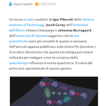
Maura Sandri
25/07/2025
Un nuovo
studio
condotto da
Igor Pikovski
dello
Stevens
Institute of Technology
,
Jacob Covey
dell’
Università
dell’Illinois
Urbana-Champaign e
Johannes Borregaard
dell’
Università di Harvard
suggerisce che le
reti
quantistiche
siano più versatili di quanto si pensasse.
Nell’articolo appena pubblicato sulla rivista
Prx
Quantum
, i
ricercatori dimostrano che questa tecnologia può essere
utilizzata per indagare come la curvatura dello
spaziotempo
influenza la teoria quantistica. Si tratta del
primo test sperimentale di questo genere.