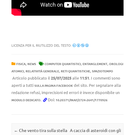
LICENZA PER IL RIUTILIZZO DEL TESTO:
,
,
,
FISICA
NEWS
COMPUTER QUANTISTICI
ENTANGLEMENT
OROLOGI
,
,
,
ATOMICI
RELATIVITÀ GENERALE
RETI QUANTISTICHE
SPAZIOTEMPO
Articolo pubblicato il
25/07/2025
alle
11:51
. I commenti sono
aperti a tutti
del sito. Per segnalare alla
SULLA PAGINA FACEBOOK
redazione refusi, imprecisioni ed errori è invece disponibile un
.
Doi:
MODULO DEDICATO
10.20371/INAF/2724-2641/1770926
Navigazione articolo
←
Che vento tira sulla stella
A caccia di asteroidi con gli