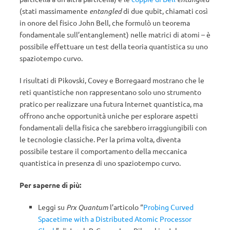
(stati massimamente
entangled
di due qubit, chiamati così
in onore del fisico John Bell, che formulò un teorema
fondamentale sull’entanglement) nelle matrici di atomi – è
possibile effettuare un test della teoria quantistica su uno
spaziotempo curvo.
I risultati di Pikovski, Covey e Borregaard mostrano che le
reti quantistiche non rappresentano solo uno strumento
pratico per realizzare una futura Internet quantistica, ma
offrono anche opportunità uniche per esplorare aspetti
fondamentali della fisica che sarebbero irraggiungibili con
le tecnologie classiche. Per la prima volta, diventa
possibile testare il comportamento della meccanica
quantistica in presenza di uno spaziotempo curvo.
Per saperne di più:
Leggi su
Prx Quantum
l’articolo “
Probing Curved
Spacetime with a Distributed Atomic Processor