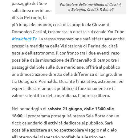
passaggio del Sole
Particolare della meridiana di Cassini,
a Bologna. Crediti: F. Bonoli
sulla linea meridiana
di San Petronio, la
più lunga del mondo, costruita proprio da Giovanni
Domenico Cassini, trasmessa in diretta sul canale YouTube
MediaInaf Tv
. La stessa osservazione sarà effettuata anche
presso la meridiana della Visitazione di Perinaldo, città
natale dell’astronomo. Il confronto tra i due eventi, reso
possibile dalla misurazione dell’intervallo di tempo tra i
passaggi del Sole sulle due meridiane, offrirà al pubblico
una dimostrazione diretta della differenza di longitudine
tra Bologna e Perinaldo. Durante l’iniziativa, astronomi ed
esperti illustreranno al pubblico il funzionamento e il
valore scientifico della meridiana. L’ingresso libero.
Nel pomeriggio di
sabato 21 giugno,
dalle 15:00 alle
18:00
, il programma proseguirà presso Sala Borsa con un
ricco calendario di attività dedicate al pubblico. Sarà
possibile assistere a uno spettacolare viaggio nel cielo
all’interno del planetario gonfiabile allestito per