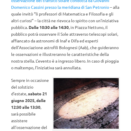
osservazione del transito solare condotta da Giovanni
Domenico Cassini presso la meridiana di San Petronio
– alla
quale invitò “li professori di Matematica e Filosofia e gli
altri curiosi” –
la città ne rievoca lo spirito con un’iniziativa
pubblica
.
Dalle 10:30 alle 14:30
, in Piazza Nettuno, il
pubblico potrà osservare il Sole attraverso telescopi solari,
affiancato da astronomi di Inaf e Difa ed esperti
dell’Associazione astrofili Bolognesi (Aab), che guideranno
le osservazioni e illustreranno le caratteristiche della
nostra stella. L’evento è a ingresso libero. In caso di pioggia
o maltempo, l’iniziativa sarà annullata.
Sempre in occasione
del solstizio
d’estate,
sabato 21
giugno 2025,
dalle
12:30 alle 13:30
,
sarà possibile
assistere
all’osservazione del