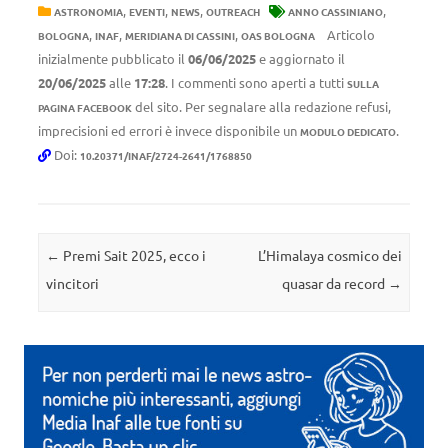
,
,
,
,
ASTRONOMIA
EVENTI
NEWS
OUTREACH
ANNO CASSINIANO
,
,
,
Articolo
BOLOGNA
INAF
MERIDIANA DI CASSINI
OAS BOLOGNA
inizialmente pubblicato il
06/06/2025
e aggiornato il
20/06/2025
alle
17:28
. I commenti sono aperti a tutti
SULLA
del sito. Per segnalare alla redazione refusi,
PAGINA FACEBOOK
imprecisioni ed errori è invece disponibile un
.
MODULO DEDICATO
Doi:
10.20371/INAF/2724-2641/1768850
Navigazione articolo
←
Premi Sait 2025, ecco i
L’Himalaya cosmico dei
vincitori
quasar da record
→