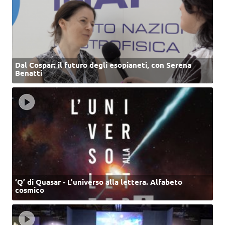
Dal Cospar: il futuro degli esopianeti, con Serena
Benatti
‘Q’ di Quasar - L'universo alla lettera. Alfabeto
cosmico