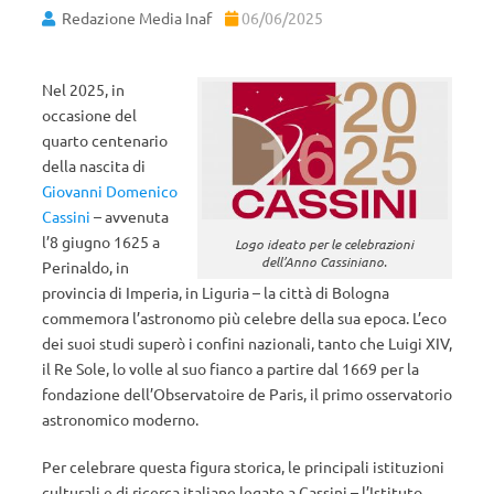
Redazione Media Inaf
06/06/2025
Nel 2025, in
occasione del
quarto centenario
della nascita di
Giovanni Domenico
Cassini
– avvenuta
l’8 giugno 1625 a
Logo ideato per le celebrazioni
dell’Anno Cassiniano.
Perinaldo, in
provincia di Imperia, in Liguria – la città di Bologna
commemora l’astronomo più celebre della sua epoca. L’eco
dei suoi studi superò i confini nazionali, tanto che Luigi XIV,
il Re Sole, lo volle al suo fianco a partire dal 1669 per la
fondazione dell’Observatoire de Paris, il primo osservatorio
astronomico moderno.
Per celebrare questa figura storica, le principali istituzioni
culturali e di ricerca italiane legate a Cassini – l’Istituto