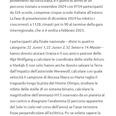
provenienti da tutta Italia, è il punto di arrivo di un
percorso iniziato a novembre 2024 con 9754 partecipanti
da 326 scuole, comprese cinque scuole italiane all’estero.
La fase di preselezione di dicembre 2024 ha ridotto i
concorrenti a 1128, rimasti poi in 90 al termine della gara
interregionale, che si è svolta a febbraio 2025.
I partecipanti alla finale nazionale – divisi in quattro
categorie: 22
Junior 1
, 22
Junior 2
, 32
Senior
e 14
Master
–
hanno dovuto aiutare Urania e il suo amico pastore delle
Alpi Wolfgang a calcolare le coordinate delle stelle Arturo
e Markab. E non solo: hanno anche dovuto salvare la Terra
dall’impatto dell’asteroide Werewolf, calcolare con quale
velocità il campione di discesa libera su Marte taglia il
traguardo lungo la pista del Monte Olimpo, studiare le
orbite delle stelle di un sistema binario, calcolare la
magnitudine dell’ammasso M13 osservato da un pianeta al
suo centro e disegnare l’analemma (il percorso apparente
del Sole in cielo nel corso dell’anno) se l’asse terrestre
fosse perpendicolare all’eclittica. Ps: se volete sapere la