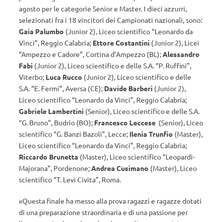
agosto per le categorie Senior e Master. I dieci azzurri,
selezionati fra i 18 vincitori dei Campionati nazionali, sono:
Gaia
Palumbo
(Junior 2), Liceo scientifico “Leonardo da
Vinci”, Reggio Calabria;
Ettore
Costantini
(Junior 2), Licei
“Ampezzo e Cadore”, Cortina d’Ampezzo (BL);
Alessandro
Fabi
(Junior 2), Liceo scientifico e delle S.A. “P. Ruffini”,
Viterbo;
Luca
Rucco
(Junior 2), Liceo scientifico e delle
S.A. “E. Fermi”, Aversa (CE);
Davide
Barberi
(Junior 2),
Liceo scientifico “Leonardo da Vinci”, Reggio Calabria;
Gabriele
Lambertini
(Senior), Liceo scientifico e delle S.A.
“G. Bruno”, Budrio (BO);
Francesco
Leccese
(Senior), Liceo
scientifico “G. Banzi Bazoli”, Lecce;
Ilenia
Trunfio
(Master),
Liceo scientifico “Leonardo da Vinci”, Reggio Calabria;
Riccardo
Brunetta
(Master), Liceo scientifico “Leopardi-
Majorana”, Pordenone;
Andrea
Cusimano
(Master), Liceo
scientifico “T. Levi Civita”, Roma.
«Questa finale ha messo alla prova ragazzi e ragazze dotati
di una preparazione straordinaria e di una passione per