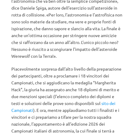
l’astronomia che va ben oltre la semplice competizione»,
dice Daniele Spiga, autore dell’esercizio sull’asteroide in
rotta di collisione. «Per loro, l’astronomia e l’astrofisica non
sono solo materie da studiare, ma vere e proprie fonti di
ispirazione, che danno sapore e slancio alla vita. La finale è
anche un’ottima occasione per stringere nuove amicizie
che si rafforzano da un anno all’altro. L’unico piccolo neo?
Nessuno è riuscito a scongiurare l’impatto dell’asteroide
Werewolf con la Terra!».
Piacevolmente sorpresa dall’alto livello della preparazione
dei partecipanti, oltre a proclamare i 18 vincitori dei
Campionati, che si aggiudicano la medaglia “Margherita
Hack”, la giuria ha assegnato anche 18 diplomi di merito e
due menzioni speciali (l’elenco completo dei diplomi e
testi e soluzioni delle prove sono disponibili sul
sito dei
Campionati
). E ora, mentre applaudiamo tutti i finalisti e i
vincitori e ci prepariamo a tifare per la nostra squadra
nazionale, l’appuntamento è all’edizione 2026 dei
Campionati italiani di astronomia, la cui finale si terrà a