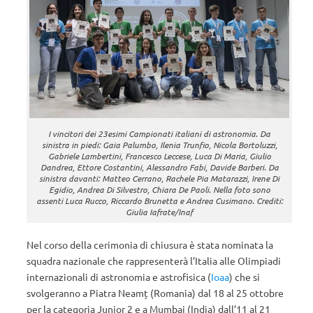
I vincitori dei 23esimi Campionati italiani di astronomia. Da
sinistra in piedi: Gaia Palumbo, Ilenia Trunfio, Nicola Bortoluzzi,
Gabriele Lambertini, Francesco Leccese, Luca Di Maria, Giulio
Dandrea, Ettore Costantini, Alessandro Fabi, Davide Barberi. Da
sinistra davanti: Matteo Cerrano, Rachele Pia Matarazzi, Irene Di
Egidio, Andrea Di Silvestro, Chiara De Paoli. Nella foto sono
assenti Luca Rucco, Riccardo Brunetta e Andrea Cusimano. Crediti:
Giulia Iafrate/Inaf
Nel corso della cerimonia di chiusura è stata nominata la
squadra nazionale che rappresenterà l’Italia alle Olimpiadi
internazionali di astronomia e astrofisica (
Ioaa
) che si
svolgeranno a Piatra Neamț (Romania) dal 18 al 25 ottobre
per la categoria Junior 2 e a Mumbai (India) dall’11 al 21