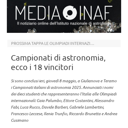
Il notiziario online dell’Istituto nazionale di astrofisica
Vai al contenuto
PROSSIMA TAPPA LE OLIMPIADI INTERNAZIONALI, QUEST’ANNO IN ROMANIA E INDIA
Campionati di astronomia,
ecco i 18 vincitori
Si sono conclusi ieri, giovedì 8 maggio, a Giulianova e Teramo
i Campionati italiani di astronomia 2025. Annunciati i nomi
dei dieci studenti che rappresenteranno l’Italia alle Olimpiadi
internazionali: Gaia Palumbo, Ettore Costantini, Alessandro
Fabi, Luca Rucco, Davide Barberi, Gabriele Lambertini,
Francesco Leccese, Ilenia Trunfio, Riccardo Brunetta e Andrea
Cusimano