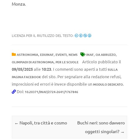
Monza.
LICENZA PER IL RIUTILIZZO DEL TESTO:
,
,
,
,
,
ASTRONOMIA
EDUINAF
EVENTI
NEWS
INAF
OA ABRUZZO
,
Articolo pubblicato il
OLIMPIADI DI ASTRONOMIA
PER LE SCUOLE
09/05/2025
alle
10:23
. I commenti sono aperti a tutti
SULLA
del sito. Per segnalare alla redazione refusi,
PAGINA FACEBOOK
imprecisioni ed errori è invece disponibile un
.
MODULO DEDICATO
Doi:
10.20371/INAF/2724-2641/1767846
Navigazione articolo
←
Napoli, tra città e cosmo
Buchi neri: sono davvero
oggetti singolari?
→