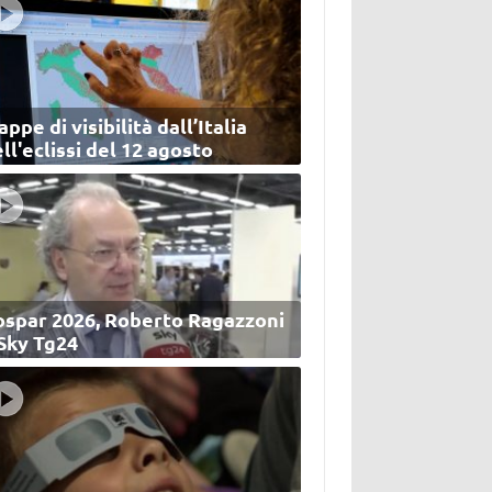
ppe di visibilità dall’Italia
ll'eclissi del 12 agosto
ospar 2026, Roberto Ragazzoni
 Sky Tg24