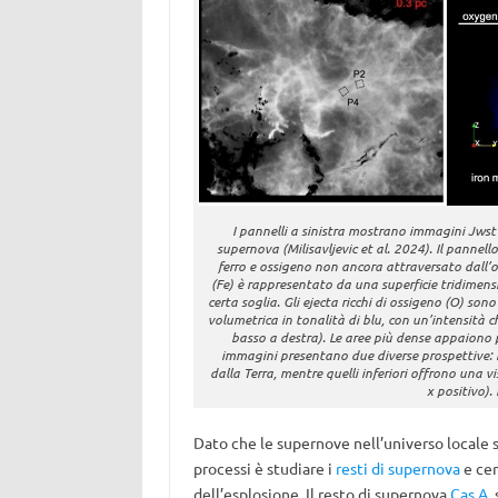
I pannelli a sinistra mostrano immagini Jwst d
supernova (Milisavljevic et al. 2024). Il pannell
ferro e ossigeno non ancora attraversato dall’ond
(Fe) è rappresentato da una superficie tridimensio
certa soglia. Gli ejecta ricchi di ossigeno (O) so
volumetrica in tonalità di blu, con un’intensità ch
basso a destra). Le aree più dense appaiono pi
immagini presentano due diverse prospettive: 
dalla Terra, mentre quelli inferiori offrono una v
x positivo).
Dato che le supernove nell’universo locale so
processi è studiare i
resti di supernova
e cer
dell’esplosione. Il resto di supernova
Cas A
,