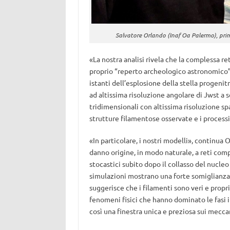
Salvatore Orlando (Inaf Oa Palermo), prim
«La nostra analisi rivela che la complessa re
proprio “reperto archeologico astronomico” (
istanti dell’esplosione della stella progenit
ad altissima risoluzione angolare di Jwst a
tridimensionali con altissima risoluzione spa
strutture filamentose osservate e i process
«In particolare, i nostri modelli», continua
danno origine, in modo naturale, a reti comp
stocastici subito dopo il collasso del nucle
simulazioni mostrano una forte somiglianza 
suggerisce che i filamenti sono veri e propr
fenomeni fisici che hanno dominato le fasi in
così una finestra unica e preziosa sui mecc