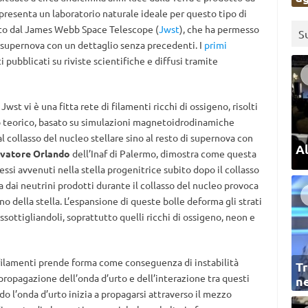
presenta un laboratorio naturale ideale per questo tipo di
ato dal James Webb Space Telescope (
Jwst
), che ha permesso
S
di supernova con un dettaglio senza precedenti. I
primi
 pubblicati su riviste scientifiche e diffusi tramite
Jwst vi è una fitta rete di filamenti ricchi di ossigeno, risolti
dio teorico, basato su simulazioni magnetoidrodinamiche
 collasso del nucleo stellare sino al resto di supernova con
Al
lvatore Orlando
dell’Inaf di Palermo, dimostra come questa
ssi avvenuti nella stella progenitrice subito dopo il collasso
ita dai neutrini prodotti durante il collasso del nucleo provoca
no della stella. L’espansione di queste bolle deforma gli strati
sottigliandoli, soprattutto quelli ricchi di ossigeno, neon e
i filamenti prende forma come conseguenza di instabilità
Tr
propagazione dell’onda d’urto e dell’interazione tra questi
ne
do l’onda d’urto inizia a propagarsi attraverso il mezzo