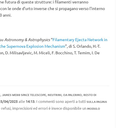
e futura di queste strutture: i filamenti verranno
con le onde d’urto inverse che si propagano verso l’interno
0 anni.
 su
Astronomy & Astrophysics
“
Filamentary Ejecta Network in
f the Supernova Explosion Mechanism
”, di S. Orlando, H.-T.
 D. Milisavljevic, M. Miceli, F. Bocchino, T. Temim, I. De
,
,
,
,
F
JAMES WEBB SPACE TELESCOPE
NEUTRINI
OA PALERMO
RESTO DI
15/04/2025
alle
14:13
. I commenti sono aperti a tutti
SULLA PAGINA
 refusi, imprecisioni ed errori è invece disponibile un
MODULO