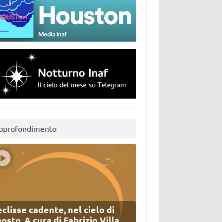
pprofondimento
eclisse cadente, nel cielo di
osto. A cura di Fabrizio Villa