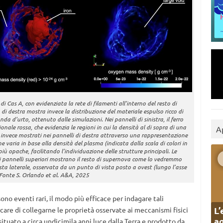
i Cas A, con evidenziata la rete di filamenti all’interno del resto di
o di destra mostra invece la distribuzione del materiale espulso ricco di
a d’urto, ottenuto dalle simulazioni. Nei pannelli di sinistra, il ferro
nale rossa, che evidenzia le regioni in cui la densità al di sopra di una
A
no invece mostrati nei pannelli di destra attraverso una rappresentazione
e varia in base alla densità del plasma (indicata dalla scala di colori in
ù opache, facilitando l’individuazione delle strutture principali. Le
i pannelli superiori mostrano il resto di supernova come lo vedremmo
ista laterale, osservata da un punto di vista posto a ovest (lungo l’asse
 Fonte S. Orlando et al. A&A, 2025
no eventi rari, il modo più efficace per indagare tali
L’
care di collegarne le proprietà osservate ai meccanismi fisici
ag
 situato a circa undicimila anni luce dalla Terra e prodotto da