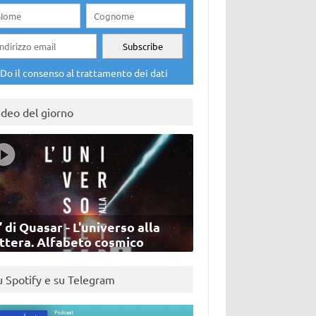
Do il consenso al trattamento dei dati
ideo del giorno
’ di Quasar - L'universo alla
ettera. Alfabeto cosmico
u Spotify e su Telegram