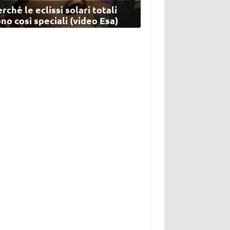
rché le eclissi solari totali
no così speciali (video Esa)