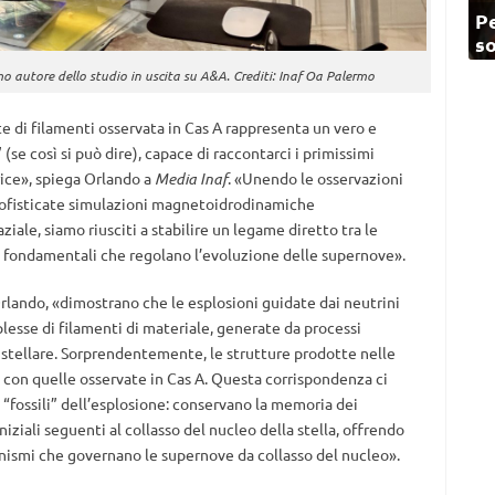
Pe
so
o autore dello studio in uscita su A&A. Crediti: Inaf Oa Palermo
te di filamenti osservata in Cas A rappresenta un vero e
se così si può dire), capace di raccontarci i primissimi
rice», spiega Orlando a
Media Inaf
. «Unendo le osservazioni
 sofisticate simulazioni magnetoidrodinamiche
ziale, siamo riusciti a stabilire un legame diretto tra le
i fondamentali che regolano l’evoluzione delle supernove».
 Orlando, «dimostrano che le esplosioni guidate dai neutrini
lesse di filamenti di materiale, generate da processi
o stellare. Sorprendentemente, le strutture prodotte nelle
con quelle osservate in Cas A. Questa corrispondenza ci
i “fossili” dell’esplosione: conservano la memoria dei
iziali seguenti al collasso del nucleo della stella, offrendo
anismi che governano le supernove da collasso del nucleo».