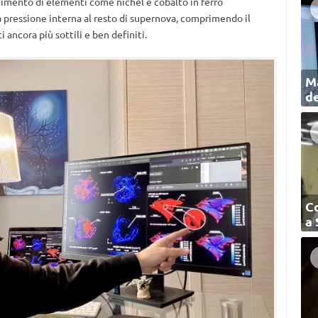
adimento di elementi come nichel e cobalto in ferro
 pressione interna al resto di supernova, comprimendo il
ancora più sottili e ben definiti.
Ma
de
C
a