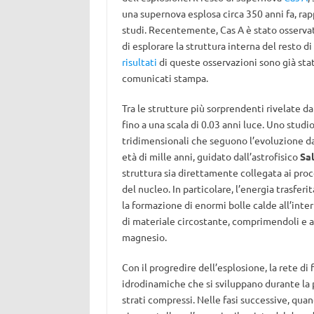
una supernova esplosa circa 350 anni fa, rap
studi. Recentemente, Cas A è stato osserv
di esplorare la struttura interna del resto 
risultati
di queste osservazioni sono già stati
comunicati stampa.
Tra le strutture più sorprendenti rivelate da 
fino a una scala di 0.03 anni luce. Uno stu
tridimensionali che seguono l’evoluzione dal
età di mille anni, guidato dall’astrofisico
Sa
struttura sia direttamente collegata ai proce
del nucleo. In particolare, l’energia trasfer
la formazione di enormi bolle calde all’inter
di materiale circostante, comprimendoli e as
magnesio.
Con il progredire dell’esplosione, la rete d
idrodinamiche che si sviluppano durante la 
strati compressi. Nelle fasi successive, quan