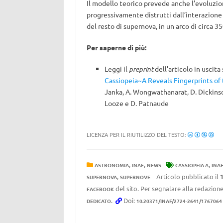
Il modello teorico prevede anche l’evoluzion
progressivamente distrutti dall’interazione 
del resto di supernova, in un arco di circa 35
Per saperne di più:
Leggi il
preprint
dell’articolo in uscita
Cassiopeia~A Reveals Fingerprints o
Janka, A. Wongwathanarat, D. Dickinson,
Looze e D. Patnaude
LICENZA PER IL RIUTILIZZO DEL TESTO:
,
,
,
ASTRONOMIA
INAF
NEWS
CASSIOPEIA A
INA
,
Articolo pubblicato il
SUPERNOVA
SUPERNOVE
del sito. Per segnalare alla redazione
FACEBOOK
.
Doi:
DEDICATO
10.20371/INAF/2724-2641/1767064