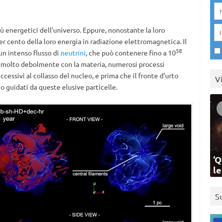
iù energetici dell’universo. Eppure, nonostante la loro
r cento della loro energia in radiazione elettromagnetica. Il
58
un intenso flusso di
neutrini
, che può contenere fino a 10
no molto debolmente con la materia, numerosi processi
cessivi al collasso del nucleo, e prima che il fronte d’urto
V
o guidati da queste elusive particelle.
‘Q
l
S