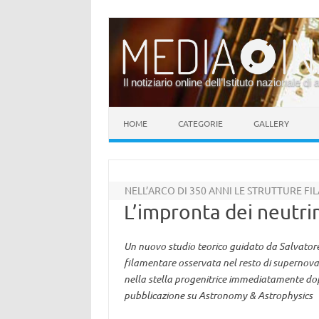
Il notiziario online dell’Istituto nazionale di 
Vai al contenuto
HOME
CATEGORIE
GALLERY
NELL’ARCO DI 350 ANNI LE STRUTTURE 
L’impronta dei neutrin
Un nuovo studio teorico guidato da Salvatore
filamentare osservata nel resto di supernova
nella stella progenitrice immediatamente dopo 
pubblicazione su Astronomy & Astrophysics