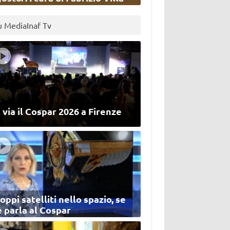
u MediaInaf Tv
 via il Cospar 2026 a Firenze
oppi satelliti nello spazio, se
 parla al Cospar