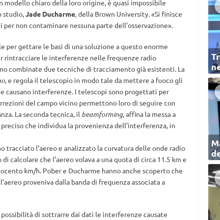
n modello chiaro della loro origine, è quasi impossibile
o studio,
Jade Ducharme
, della Brown University. «Si finisce
ti per non contaminare nessuna parte dell’osservazione».
le per gettare le basi di una soluzione a questo enorme
Tr
rintracciare le interferenze nelle frequenze radio
ne
 sono combinate due tecniche di tracciamento già esistenti. La
no
, e regola il telescopio in modo tale da mettere a fuoco gli
te causano interferenze. I telescopi sono progettati per
orrezioni del campo vicino permettono loro di seguire con
nza. La seconda tecnica, il
beamforming
, affina la messa a
preciso che individua la provenienza dell’interferenza, in
Ma
 tracciato l’aereo e analizzato la curvatura delle onde radio
de
o di calcolare che l’aereo volava a una quota di circa 11.5 km e
ottocento km/h. Pober e Ducharme hanno anche scoperto che
ll’aereo proveniva dalla banda di frequenza associata a
possibilità di sottrarre dai dati le interferenze causate