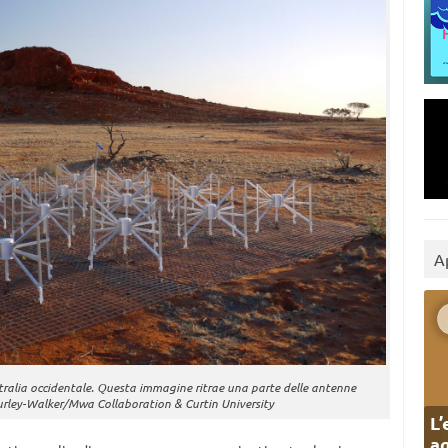
A
stralia occidentale. Questa immagine ritrae una parte delle antenne
Hurley-Walker/Mwa Collaboration & Curtin University
L’
ag