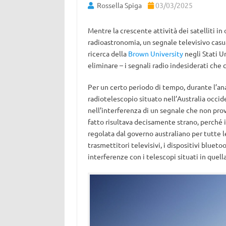
Rossella Spiga
03/03/2025
Mentre la crescente attività dei satelliti in 
radioastronomia, un segnale televisivo casu
ricerca della
Brown University
negli Stati U
eliminare – i segnali radio indesiderati che 
Per un certo periodo di tempo, durante l’ana
radiotelescopio situato nell’Australia occi
nell’interferenza di un segnale che non pro
fatto risultava decisamente strano, perché il
regolata dal governo australiano per tutte 
trasmettitori televisivi, i dispositivi bluetoo
interferenze con i telescopi situati in quell