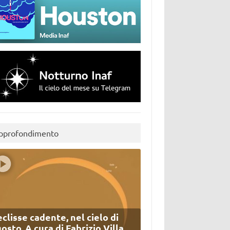
pprofondimento
eclisse cadente, nel cielo di
osto. A cura di Fabrizio Villa