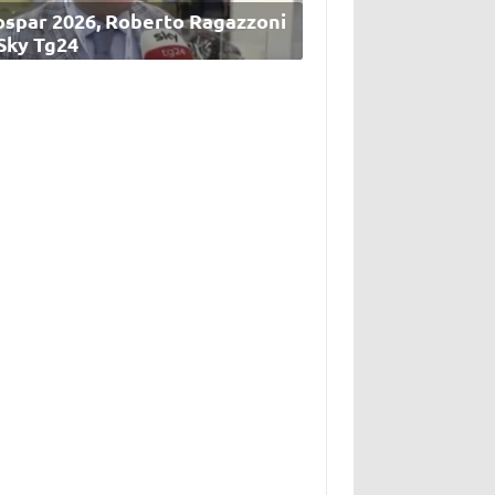
ospar 2026, Roberto Ragazzoni
 Sky Tg24