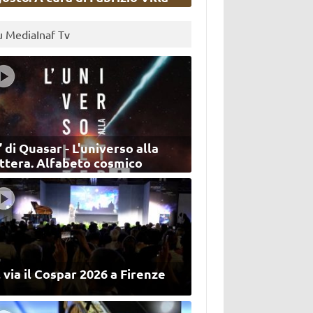
u MediaInaf Tv
’ di Quasar - L'universo alla
ettera. Alfabeto cosmico
 via il Cospar 2026 a Firenze