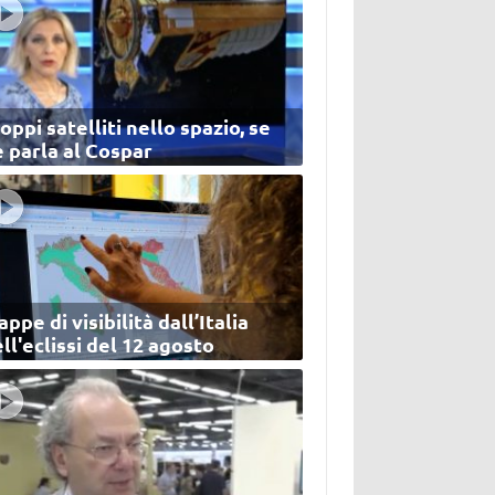
oppi satelliti nello spazio, se
 parla al Cospar
ppe di visibilità dall’Italia
ll'eclissi del 12 agosto