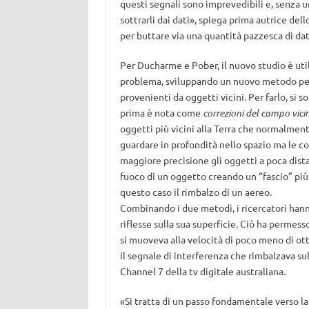
questi segnali sono imprevedibili e, senza u
sottrarli dai dati», spiega prima autrice dell
per buttare via una quantità pazzesca di da
Per Ducharme e Pober, il nuovo studio è uti
problema, sviluppando un nuovo metodo per 
provenienti da oggetti vicini. Per farlo, si
prima è nota come
correzioni del campo vici
oggetti più vicini alla Terra che normalmen
guardare in profondità nello spazio ma le c
maggiore precisione gli oggetti a poca dista
fuoco di un oggetto creando un “fascio” più 
questo caso il rimbalzo di un aereo.
Combinando i due metodi, i ricercatori hanno
riflesse sulla sua superficie. Ciò ha permess
si muoveva alla velocità di poco meno di 
il segnale di interferenza che rimbalzava su
Channel 7 della tv digitale australiana.
«Si tratta di un passo fondamentale verso la 