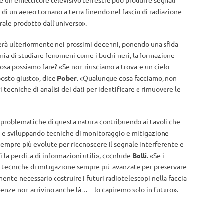
he un emettitore televisivo terrestre può produrre segnali
era di un aereo tornano a terra finendo nel fascio di radiazione
rale prodotto dall’universo».
nderà ulteriormente nei prossimi decenni, ponendo una sfida
mia di studiare fenomeni come i buchi neri, la formazione
 cosa possiamo fare? «Se non riusciamo a trovare un cielo
 posto giusto», dice
Pober
. «Qualunque cosa facciamo, non
i tecniche di analisi dei dati per identificare e rimuovere le
 problematiche di questa natura contribuendo ai tavoli che
o e sviluppando tecniche di monitoraggio e mitigazione
empre più evolute per riconoscere il segnale interferente e
 la perdita di informazioni utili», cocnlude
Bolli
. «Se i
n tecniche di mitigazione sempre più avanzate per preservare
mente necessario costruire i futuri radiotelescopi nella faccia
renze non arrivino anche là… – lo capiremo solo in futuro».