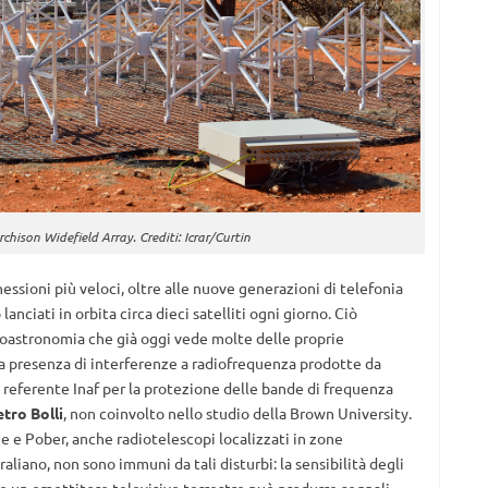
chison Widefield Array. Crediti: Icrar/Curtin
essioni più veloci, oltre alle nuove generazioni di telefonia
anciati in orbita circa dieci satelliti ogni giorno. Ciò
ioastronomia che già oggi vede molte delle proprie
a presenza di interferenze a radiofrequenza prodotte da
referente Inaf per la protezione delle bande di frequenza
etro Bolli
, non coinvolto nello studio della Brown University.
 e Pober, anche radiotelescopi localizzati in zone
liano, non sono immuni da tali disturbi: la sensibilità degli