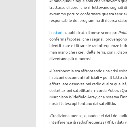
«Erano quasi cinque anni che vedevamo ques
trattasse di aerei che riflettevano segnali d
avremmo potuto confermare questa teoria»
responsabile del programma di ricerca statu
Lo
studio
, pubblicato il mese scorso su
Publi
conferma l’ipotesi che i segnali provengon
identificare e filtrare le radiofrequenze i
man mano che i cieli della Terra, con il dis
diventano più rumorosi .
«L’astronomia sta affrontando una crisi esi
in alcuni documenti ufficiali – per il fatto 
effettuare osservazioni radio di alta qualit
costellazioni satellitari», ricorda Pober. «Q
Murchison Widefield Array, che osserva l’i
nostri telescopi lontano dai satelliti».
«Tradizionalmente, quando nei dati dei radi
interferenze di radiofrequenza (Rfi), i dat