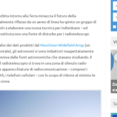
orbita intorno alla Terra minaccia il futuro della
almente riflesso da un aereo di linea ha spinto un gruppo di
niti a elaborare una nuova tecnica per individuare – ed
costituiscono una fonte di disturbo per i radiotelescopi.
V
lisi dei dati prodotti dal
Murchison Widefield Array
(un
dentale), gli astronomi si sono imbattuti inaspettatamente
veniva dalle fonti astronomiche che stavano studiando. Il
 radiotelescopio si trova in una zona di silenzio radio
le apparecchiature di radiocomunicazione – compresi i
th, i telefoni cellulari – con lo scopo di ridurre al minimo le
a zona.
Da
e
S