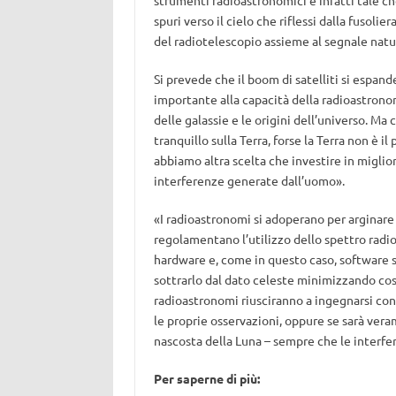
strumenti radioastronomici è infatti tale c
spuri verso il cielo che riflessi dalla fusoli
del radiotelescopio assieme al segnale natu
Si prevede che il boom di satelliti si espa
importante alla capacità della radioastrono
delle galassie e le origini dell’universo. Ma
tranquillo sulla Terra, forse la Terra non è il
abbiamo altra scelta che investire in miglior
interferenze generate dall’uomo».
«I radioastronomi si adoperano per arginare
regolamentano l’utilizzo dello spettro radi
hardware e, come in questo caso, software s
sottrarlo dal dato celeste minimizzando così
radioastronomi riusciranno a ingegnarsi co
le proprie osservazioni, oppure se sarà vera
nascosta della Luna – sempre che le interfe
Per saperne di più: