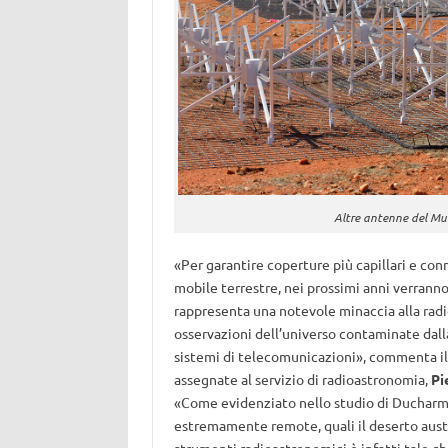
Altre antenne del Mur
«Per garantire coperture più capillari e conn
mobile terrestre, nei prossimi anni verranno l
rappresenta una notevole minaccia alla rad
osservazioni dell’universo contaminate dall
sistemi di telecomunicazioni», commenta il 
assegnate al servizio di radioastronomia,
Pi
«Come evidenziato nello studio di Ducharme
estremamente remote, quali il deserto austra