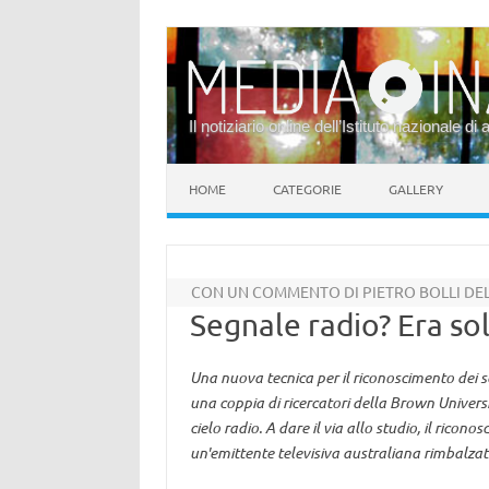
Il notiziario online dell’Istituto nazionale di 
Vai al contenuto
HOME
CATEGORIE
GALLERY
CON UN COMMENTO DI PIETRO BOLLI DELL
Segnale radio? Era so
Una nuova tecnica per il riconoscimento dei s
una coppia di ricercatori della Brown Univers
cielo radio. A dare il via allo studio, il rico
un'emittente televisiva australiana rimbalzat