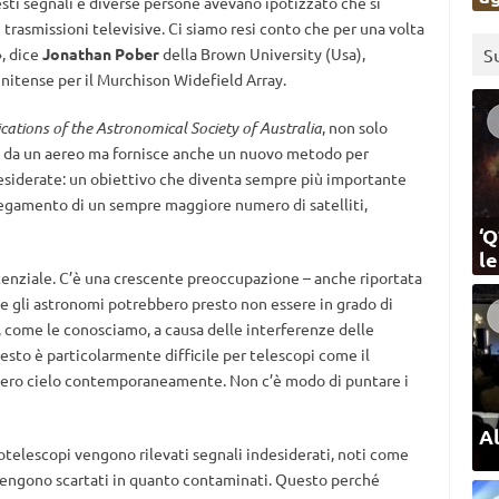
ti segnali e diverse persone avevano ipotizzato che si
i trasmissioni televisive. Ci siamo resi conto che per una volta
S
, dice
Jonathan Pober
della Brown University (Usa),
nitense per il Murchison Widefield Array.
cations of the Astronomical Society of Australia
, non solo
o da un aereo ma fornisce anche un nuovo metodo per
ndesiderate: un obiettivo che diventa sempre più importante
piegamento di un sempre maggiore numero di satelliti,
‘Q
l
stenziale. C’è una crescente preoccupazione – anche riportata
che gli astronomi potrebbero presto non essere in grado di
à, come le conosciamo, a causa delle interferenze delle
uesto è particolarmente difficile per telescopi come il
ntero cielo contemporaneamente. Non c’è modo di puntare i
Al
otelescopi vengono rilevati segnali indesiderati, noti come
i vengono scartati in quanto contaminati. Questo perché