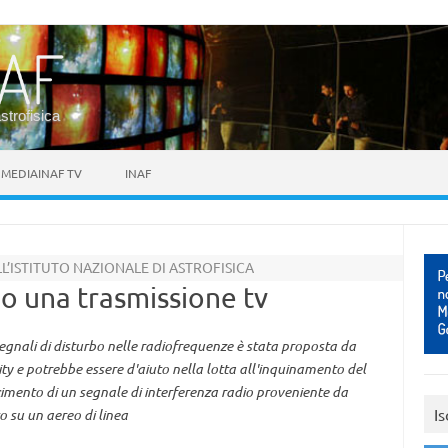
astrofisica
MEDIAINAF TV
INAF
’ISTITUTO NAZIONALE DI ASTROFISICA
lo una trasmissione tv
egnali di disturbo nelle radiofrequenze è stata proposta da
ity e potrebbe essere d'aiuto nella lotta all'inquinamento del
noscimento di un segnale di interferenza radio proveniente da
Is
o su un aereo di linea