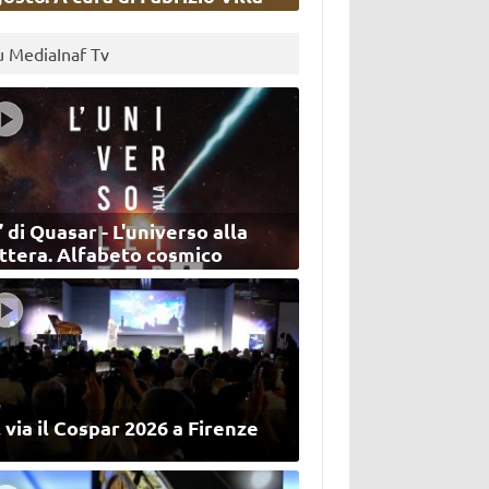
u MediaInaf Tv
’ di Quasar - L'universo alla
ettera. Alfabeto cosmico
 via il Cospar 2026 a Firenze