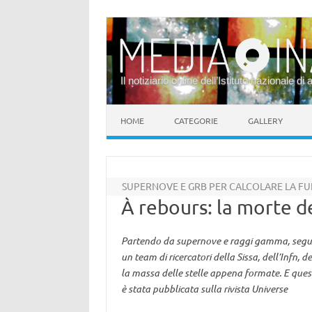
Il notiziario online dell’Istituto nazionale di 
Vai al contenuto
HOME
CATEGORIE
GALLERY
SUPERNOVE E GRB PER CALCOLARE LA FUN
À rebours: la morte de
Partendo da supernove e raggi gamma, seguendo
un team di ricercatori della Sissa, dell’Infn, 
la massa delle stelle appena formate. E questo
è stata pubblicata sulla rivista Universe