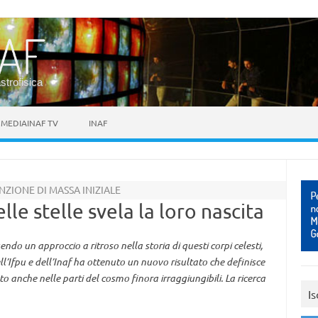
astrofisica
MEDIAINAF TV
INAF
ZIONE DI MASSA INIZIALE
lle stelle svela la loro nascita
 un approccio a ritroso nella storia di questi corpi celesti,
dell’Ifpu e dell’Inaf ha ottenuto un nuovo risultato che definisce
 anche nelle parti del cosmo finora irraggiungibili. La ricerca
Is