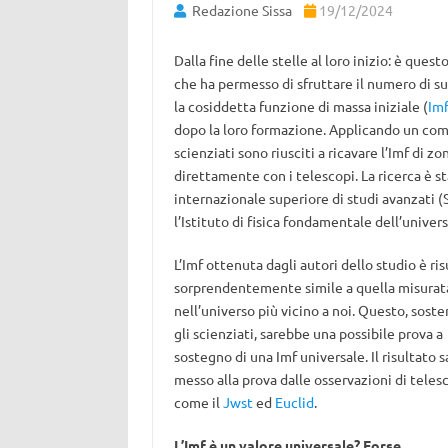
Redazione Sissa
19/12/2024
Dalla fine delle stelle al loro inizio: è ques
che ha permesso di sfruttare il numero di s
la cosiddetta funzione di massa iniziale (
Im
dopo la loro formazione. Applicando un com
scienziati sono riusciti a ricavare l’Imf di
direttamente con i telescopi. La ricerca è s
internazionale superiore di studi avanzati (Sis
l’Istituto di fisica fondamentale dell’universo
L’Imf ottenuta dagli autori dello studio è ris
sorprendentemente simile a quella misurat
nell’universo più vicino a noi. Questo, sost
gli scienziati, sarebbe una possibile prova a
sostegno di una Imf universale. Il risultato s
messo alla prova dalle osservazioni di teles
come il
Jwst
ed
Euclid
.
L’Imf è un valore universale? Forse