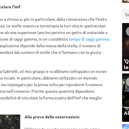
olare l’Imf
S
a ritroso e, più in particolare, dalla conoscenza che l’esito
ssa. Le stelle massicce terminano la loro vita in spettacolari
che alcune supernove lancino persino un getto di materiale a
sione di raggi gamma, in un cosiddetto
lampo di raggi gamma
.
i esplosione dipende dalla massa della stella, il numero di
ipenderà dal numero di stelle che si formano con la giusta
‘Q
l
a Gabrielli, «il mio gruppo e io abbiamo sviluppato un nuovo
so locale. In particolare, abbiamo utilizzato un metodo
ma impiegato per la prima volta per riprodurre il numero
mma nell’universo. Poiché queste quantità dipendono
ossibilità di vincolare la forma esatta dell’Imf che meglio
Al
Alla prova delle osservazioni