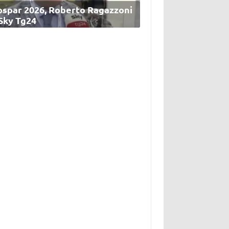
ospar 2026, Roberto Ragazzoni
 Sky Tg24