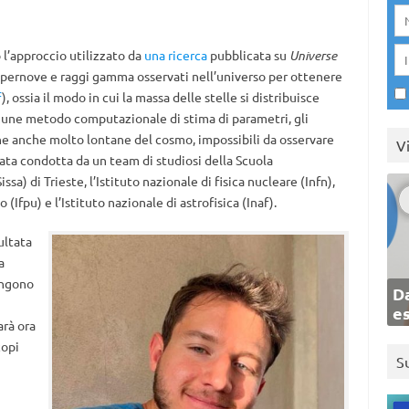
to l’approccio utilizzato da
una ricerca
pubblicata su
Universe
upernove e raggi gamma osservati nell’universo per ottenere
f
), ossia il modo in cui la massa delle stelle si distribuisce
une metodo computazionale di stima di parametri, gli
 zone anche molto lontane del cosmo, impossibili da osservare
V
tata condotta da un team di studiosi della Scuola
sa) di Trieste, l’Istituto nazionale di fisica nucleare (Infn),
 (Ifpu) e l’Istituto nazionale di astrofisica (Inaf).
ultata
a
engono
Da
e
arà ora
copi
S