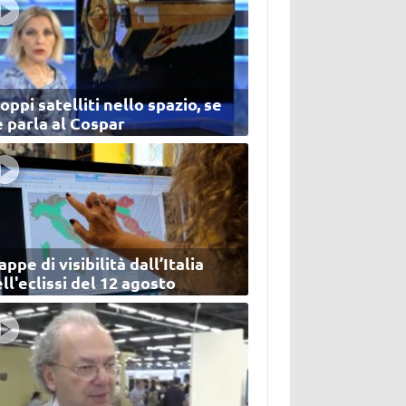
oppi satelliti nello spazio, se
 parla al Cospar
ppe di visibilità dall’Italia
ll'eclissi del 12 agosto