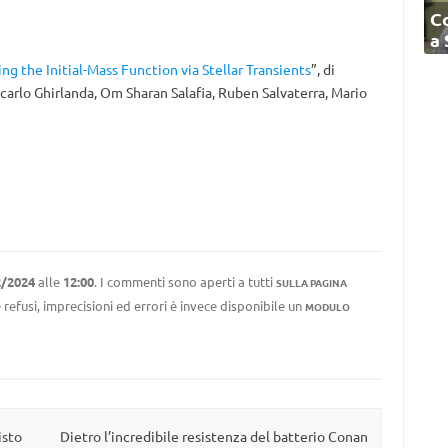
C
a
ng the Initial-Mass Function via Stellar Transients
”, di
carlo Ghirlanda, Om Sharan Salafia, Ruben Salvaterra, Mario
2/2024
alle
12:00
. I commenti sono aperti a tutti
SULLA PAGINA
 refusi, imprecisioni ed errori è invece disponibile un
MODULO
isto
Dietro l’incredibile resistenza del batterio Conan