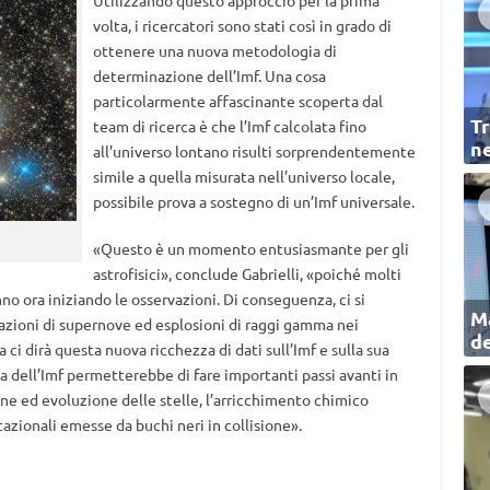
Utilizzando questo approccio per la prima
volta, i ricercatori sono stati così in grado di
ottenere una nuova metodologia di
determinazione dell’Imf. Una cosa
particolarmente affascinante scoperta dal
Tr
team di ricerca è che l’Imf calcolata fino
ne
all’universo lontano risulti sorprendentemente
simile a quella misurata nell’universo locale,
possibile prova a sostegno di un’Imf universale.
«Questo è un momento entusiasmante per gli
astrofisici», conclude Gabrielli, «poiché molti
no ora iniziando le osservazioni. Di conseguenza, ci si
Ma
vazioni di supernove ed esplosioni di raggi gamma nei
de
ci dirà questa nuova ricchezza di dati sull’Imf e sulla sua
 dell’Imf permetterebbe di fare importanti passi avanti in
zione ed evoluzione delle stelle, l’arricchimento chimico
tazionali emesse da buchi neri in collisione».