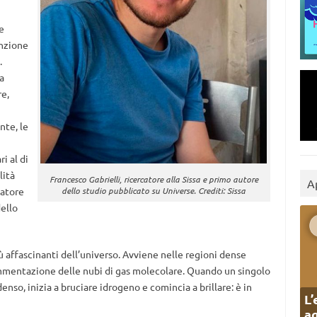
e
nzione
.
a
re,
nte, le
i al di
lità
Francesco Gabrielli, ricercatore alla Sissa e primo autore
A
dello studio pubblicato su Universe. Crediti: Sissa
catore
ello
ù affascinanti dell’universo. Avviene nelle regioni dense
frammentazione delle nubi di gas molecolare. Quando un singolo
so, inizia a bruciare idrogeno e comincia a brillare: è in
L’
ag