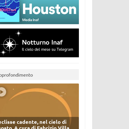
pprofondimento
eclisse cadente, nel cielo di
osto. A cura di Fabrizio Villa