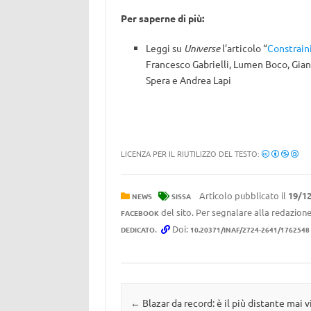
Per saperne di più:
Leggi su
Universe
l’articolo “
Constraini
Francesco Gabrielli, Lumen Boco, Gian
Spera e Andrea Lapi
LICENZA PER IL RIUTILIZZO DEL TESTO:
Articolo pubblicato il
19/1
NEWS
SISSA
del sito. Per segnalare alla redazione
FACEBOOK
.
Doi:
DEDICATO
10.20371/INAF/2724-2641/1762548
Navigazione articolo
←
Blazar da record: è il più distante mai v