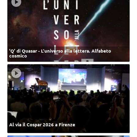
‘Q’ di Quasar - L'universo alla lettera. Alfabeto
cosmico
Al via il Cospar 2026 a Firenze