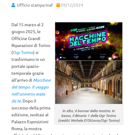
Ufficio stampa Inaf
09/12/2024
Dal 15 marzo al 2
giugno 2025, le
Officine Grandi
Riparazioni di Torino
(
Ogr Torino
) si
trasformano in un
portale spazio-
temporale grazie
all’arrivo di
Macchine
del tempo. Il viaggio
nell’universo inizia
da te
. Dopo il
successo della prima
In alto, il banner della mostra. In
edizione, svoltasi al
basso, il Binario 1 delle Ogr Torino
(crediti: Michele D’Ottavio/Ogr Torino)
Palazzo Esposizioni
Roma, la mostra