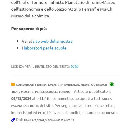
dell’Inaf di Torino, di Infini.to Planetario di Torino-Museo
dell’astronomia e dello Spazio “Attilio Ferrari” e Mu-Ch
Museo della chimica.
Per saperne di più:
Vai al
sito web della mostra
I
laboratori per le scuole
LICENZA PER IL RIUTILIZZO DEL TESTO:
,
,
,
,
COMUNICATI STAMPA
EVENTI
IN EVIDENZA
NEWS
OUTREACH
,
,
,
Articolo pubblicato il
INAF
MOSTRE
PER LE SCUOLE
TORINO
09/12/2024
alle
13:46
. I commenti sono aperti a tutti
SULLA
del sito. Per segnalare alla redazione refusi,
PAGINA FACEBOOK
imprecisioni ed errori è invece disponibile un
.
MODULO DEDICATO
Doi:
10.20371/INAF/2724-2641/1762153