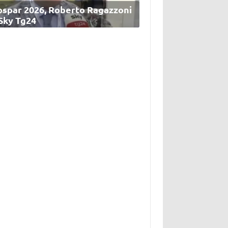
ospar 2026, Roberto Ragazzoni
 Sky Tg24