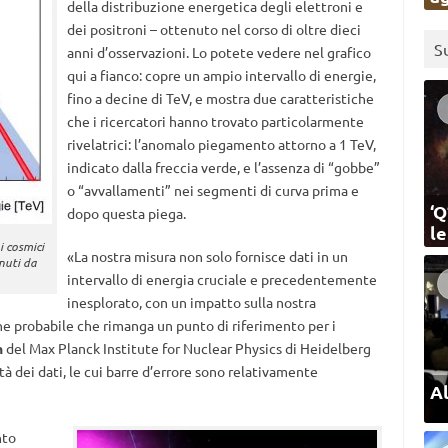
della distribuzione energetica degli elettroni e
dei positroni – ottenuto nel corso di oltre dieci
S
anni d’osservazioni. Lo potete vedere nel grafico
qui a fianco: copre un ampio intervallo di energie,
fino a decine di TeV, e mostra due caratteristiche
che i ricercatori hanno trovato particolarmente
rivelatrici: l’anomalo piegamento attorno a 1 TeV,
indicato dalla freccia verde, e l’assenza di “gobbe”
o “avvallamenti” nei segmenti di curva prima e
‘Q
dopo questa piega.
l
i cosmici
«La nostra misura non solo fornisce dati in un
enuti da
intervallo di energia cruciale e precedentemente
inesplorato, con un impatto sulla nostra
e probabile che rimanga un punto di riferimento per i
n
del Max Planck Institute for Nuclear Physics di Heidelberg
tà dei dati, le cui barre d’errore sono relativamente
Al
nto