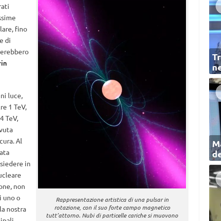
ati
ssime
are, fino
e di
nuerebbero
Tr
in
ne
ni luce,
tre 1 TeV,
.4 TeV,
ovuta
cura. Al
Ma
ata
de
isiedere in
nucleare
ione, non
i uno o
Rappresentazione artistica di una pulsar in
rotazione, con il suo forte campo magnetico
la nostra
tutt’attorno. Nubi di particelle cariche si muovono
ipali