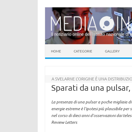
Il notiziario online dell’Istituto nazionale di 
Vai al contenuto
HOME
CATEGORIE
GALLERY
A SVELARNE L’ORIGINE È UNA DISTRIBUZ
Sparati da una pulsar,
La presenza di una pulsar a poche migliaia di 
energie estreme è l’ipotesi più plausibile per sp
nel corso di dieci anni d’osservazioni dai teles
Review Letters