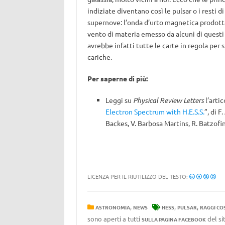
indiziate diventano così le pulsar o i resti di
supernove: l’onda d’urto magnetica prodott
vento di materia emesso da alcuni di questi
avrebbe infatti tutte le carte in regola per
cariche.
Per saperne di più:
Leggi su
Physical Review Letters
l’artic
Electron Spectrum with H.E.S.S.
”, di F
Backes, V. Barbosa Martins, R. Batzofin
LICENZA PER IL RIUTILIZZO DEL TESTO:
,
,
,
ASTRONOMIA
NEWS
HESS
PULSAR
RAGGI CO
sono aperti a tutti
del si
SULLA PAGINA FACEBOOK