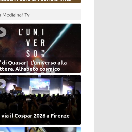
u MediaInaf Tv
’ di Quasar - L'universo alla
ettera. Alfabeto cosmico
 via il Cospar 2026 a Firenze