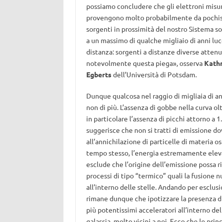
possiamo concludere che gli elettroni misur
provengono molto probabilmente da pochi
sorgenti in prossimità del nostro Sistema sol
a un massimo di qualche migliaio di anni luc
distanza: sorgenti a distanze diverse atte
notevolmente questa piega», osserva
Kathr
Egberts
dell’Università di Potsdam.
Dunque qualcosa nel raggio di migliaia di an
non di più. L’assenza di gobbe nella curva ol
in particolare l’assenza di picchi attorno a 1
suggerisce che non si tratti di emissione d
all’annichilazione di particelle di materia os
tempo stesso, l’energia estremamente elev
esclude che l’origine dell’emissione possa r
processi di tipo “termico” quali la fusione 
all’interno delle stelle. Andando per esclus
rimane dunque che ipotizzare la presenza d
più potentissimi acceleratori all’interno del
galassia, molto vicini a noi. Ecco che le princ