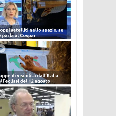
oppi satelliti nello spazio, se
 parla al Cospar
ppe di visibilità dall’Italia
ll'eclissi del 12 agosto