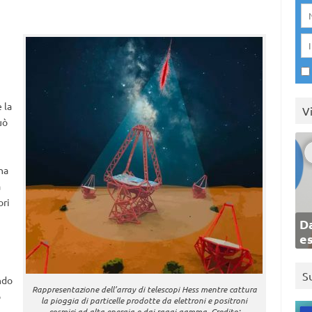
 la
V
uò
na
a
ori
Da
e
S
ndo
Rappresentazione dell’array di telescopi Hess mentre cattura
o
la pioggia di particelle prodotte da elettroni e positroni
cosmici ad alta energia e dai raggi gamma. Credito: