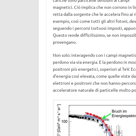
cariche sono particelle sensibili ai campi
magnetici. Ciò implica che non corrono in l
retta dalla sorgente che le accelera fino ai
esempio, così come tutti gli altri fotoni, d
seguendo i percorsi tortuosi imposti, appun
Questo rende difficilissimo, se non impossibi
provengano.
Non solo: interagendo con i campi magnetici 
perdono via via energia. E la perdono in mod
positroni più energetici, superiori al TeV. 
d’energia così elevata, come quelle viste dai
elettroni e positroni che non hanno percor
acceleratore naturale di particelle molto po