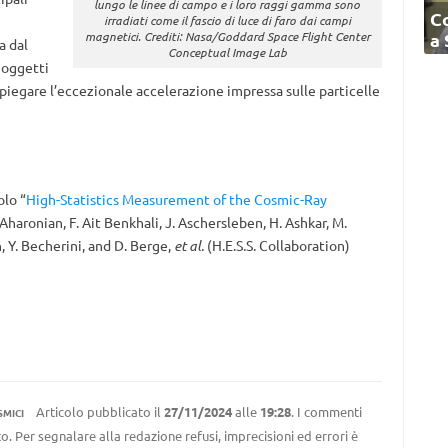
lungo le linee di campo e i loro raggi gamma sono
C
irradiati come il fascio di luce di faro dai campi
a
magnetici. Crediti: Nasa/Goddard Space Flight Center
a dal
Conceptual Image Lab
 oggetti
 spiegare l’eccezionale accelerazione impressa sulle particelle
olo “
High-Statistics Measurement of the Cosmic-Ray
. Aharonian, F. Ait Benkhali, J. Aschersleben, H. Ashkar, M.
, Y. Becherini, and D. Berge,
et al.
(H.E.S.S. Collaboration)
Articolo pubblicato il
27/11/2024
alle
19:28
. I commenti
SMICI
to. Per segnalare alla redazione refusi, imprecisioni ed errori è