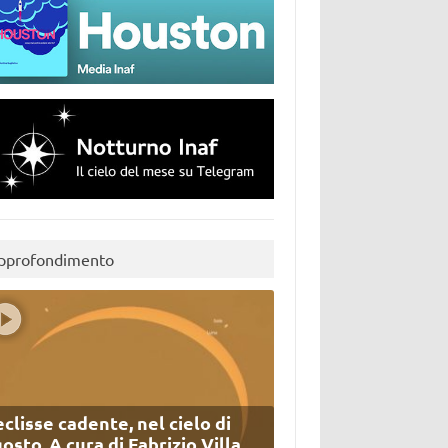
pprofondimento
eclisse cadente, nel cielo di
osto. A cura di Fabrizio Villa