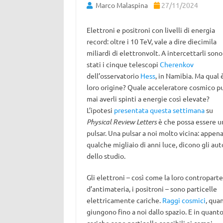
Marco Malaspina
27/11/2024
Elettroni e positroni con livelli di energia
record: oltre i 10 TeV, vale a dire diecimila
miliardi di elettronvolt. A intercettarli sono
stati i cinque telescopi
Cherenkov
dell’osservatorio
Hess
, in Namibia. Ma qual è
loro origine? Quale acceleratore cosmico p
mai averli spinti a energie così elevate?
L’ipotesi
presentata questa settimana
su
Physical Review Letters
è che possa essere u
pulsar. Una pulsar a noi molto vicina: appen
qualche migliaio di anni luce, dicono gli aut
dello studio.
Gli elettroni – così come la loro controparte
d’antimateria, i positroni – sono particelle
elettricamente cariche.
Raggi cosmici
, qua
giungono fino a noi dallo spazio. E in quant