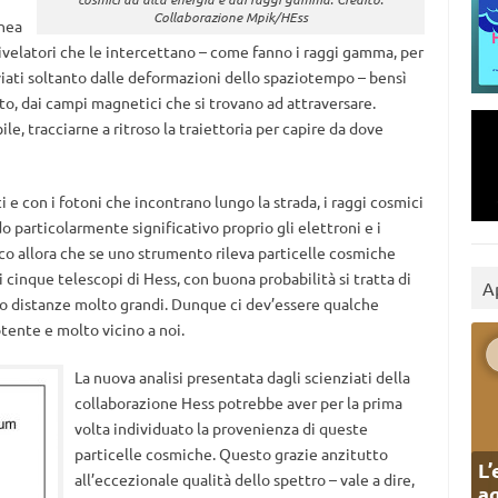
Collaborazione Mpik/HEss
inea
 rivelatori che le intercettano – come fanno i raggi gamma, per
eviati soltanto dalle deformazioni dello spaziotempo – bensì
to, dai campi magnetici che si trovano ad attraversare.
le, tracciarne a ritroso la traiettoria per capire da dove
e con i fotoni che incontrano lungo la strada, i raggi cosmici
o particolarmente significativo proprio gli elettroni e i
Ecco allora che se uno strumento rileva particelle cosmiche
 cinque telescopi di Hess, con buona probabilità si tratta di
A
so distanze molto grandi. Dunque ci dev’essere qualche
tente e molto vicino a noi.
La nuova analisi presentata dagli scienziati della
collaborazione Hess potrebbe aver per la prima
volta individuato la provenienza di queste
particelle cosmiche. Questo grazie anzitutto
L’
all’eccezionale qualità dello spettro – vale a dire,
ag