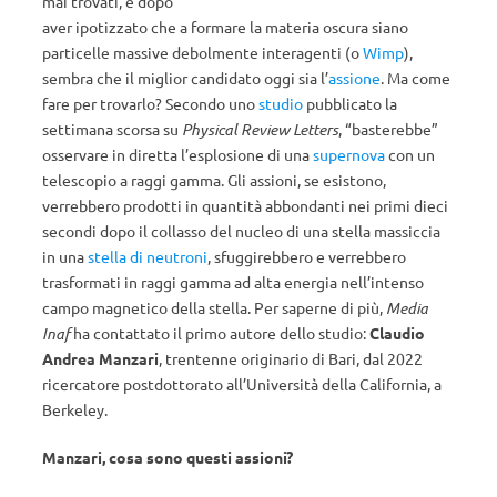
mai trovati, e dopo
aver ipotizzato che a formare la materia oscura siano
particelle massive debolmente interagenti (o
Wimp
),
sembra che il miglior candidato oggi sia l’
assione
. Ma come
fare per trovarlo? Secondo uno
studio
pubblicato la
settimana scorsa su
Physical Review Letters
, “basterebbe”
osservare in diretta l’esplosione di una
supernova
con un
telescopio a raggi gamma. Gli assioni, se esistono,
verrebbero prodotti in quantità abbondanti nei primi dieci
secondi dopo il collasso del nucleo di una stella massiccia
in una
stella di neutroni
, sfuggirebbero e verrebbero
trasformati in raggi gamma ad alta energia nell’intenso
campo magnetico della stella. Per saperne di più,
Media
Inaf
ha contattato il primo autore dello studio:
Claudio
Andrea Manzari
, trentenne originario di Bari, dal 2022
ricercatore postdottorato all’Università della California, a
Berkeley.
Manzari, cosa sono questi assioni?