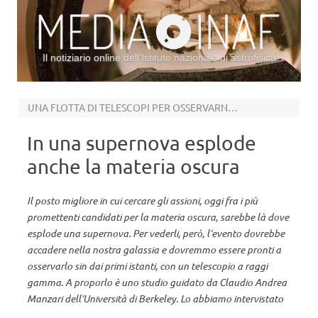
Il notiziario online dell’Istituto nazionale di astrofisica
Vai al contenuto
UNA FLOTTA DI TELESCOPI PER OSSERVARNE LE TRACCE GAMMA
In una supernova esplode
anche la materia oscura
Il posto migliore in cui cercare gli assioni, oggi fra i più
promettenti candidati per la materia oscura, sarebbe là dove
esplode una supernova. Per vederli, però, l’evento dovrebbe
accadere nella nostra galassia e dovremmo essere pronti a
osservarlo sin dai primi istanti, con un telescopio a raggi
gamma. A proporlo è uno studio guidato da Claudio Andrea
Manzari dell’Università di Berkeley. Lo abbiamo intervistato