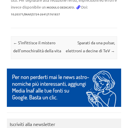
sito. Per segnalare alla redazione refusi, imprecisioni ed errori è
invece disponibile un
.
Doi:
MODULO DEDICATO
10.20371/INAF/2724-2641/1761837
Navigazione articolo
←
S’infittisce il mistero
Sparati da una pulsar,
dell’omochiralità della vita
elettroni a decine di TeV
→
Iscriviti alla newsletter