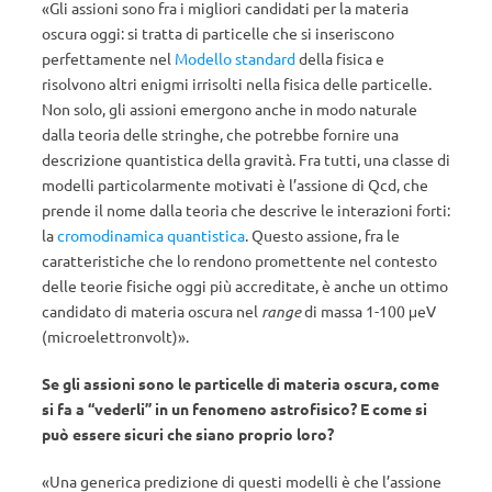
«Gli assioni sono fra i migliori candidati per la materia
oscura oggi: si tratta di particelle che si inseriscono
perfettamente nel
Modello standard
della fisica e
risolvono altri enigmi irrisolti nella fisica delle particelle.
Non solo, gli assioni emergono anche in modo naturale
dalla teoria delle stringhe, che potrebbe fornire una
descrizione quantistica della gravità. Fra tutti, una classe di
modelli particolarmente motivati è l’assione di Qcd, che
prende il nome dalla teoria che descrive le interazioni forti:
la
cromodinamica quantistica
. Questo assione, fra le
caratteristiche che lo rendono promettente nel contesto
delle teorie fisiche oggi più accreditate, è anche un ottimo
candidato di materia oscura nel
range
di massa 1-100 μeV
(microelettronvolt)».
Se gli assioni sono le particelle di materia oscura, come
si fa a “vederli” in un fenomeno astrofisico? E come si
può essere sicuri che siano proprio loro?
«Una generica predizione di questi modelli è che l’assione