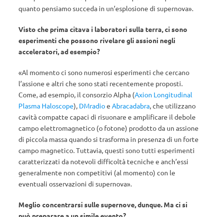
quanto pensiamo succeda in un’esplosione di supernova».
Visto che prima citava i laboratori sulla terra, ci sono
esperimenti che possono rivelare gli assioni negli
acceleratori, ad esempio?
«Al momento ci sono numerosi esperimenti che cercano
l’assione e altri che sono stati recentemente proposti.
Come, ad esempio, il consorzio Alpha (
Axion Longitudinal
Plasma Haloscope
),
DMradio
e
Abracadabra
, che utilizzano
cavità compatte capaci di risuonare e amplificare il debole
campo elettromagnetico (o fotone) prodotto da un assione
di piccola massa quando si trasforma in presenza di un forte
campo magnetico. Tuttavia, questi sono tutti esperimenti
caratterizzati da notevoli difficoltà tecniche e anch’essi
generalmente non competitivi (al momento) con le
eventuali osservazioni di supernova».
Meglio concentrarsi sulle supernove, dunque. Ma ci si
può preparare a un simile evento?