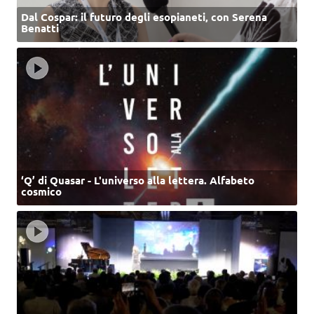
Dal Cospar: il futuro degli esopianeti, con Serena
Benatti
‘Q’ di Quasar - L'universo alla lettera. Alfabeto
cosmico