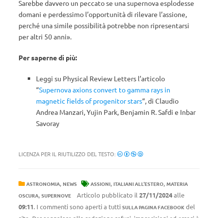
Sarebbe davvero un peccato se una supernova esplodesse
domani e perdessimo l’opportunità di rilevare l’assione,
perché una simile possibilità potrebbe non ripresentarsi
per altri 50 anni».
Per saperne di più:
Leggi su Physical Review Letters l’articolo
“
Supernova axions convert to gamma rays in
magnetic fields of progenitor stars
“, di Claudio
Andrea Manzari, Yujin Park, Benjamin R. Safdi e Inbar
Savoray
LICENZA PER IL RIUTILIZZO DEL TESTO:
,
,
,
ASTRONOMIA
NEWS
ASSIONI
ITALIANI ALL'ESTERO
MATERIA
,
Articolo pubblicato il
27/11/2024
alle
OSCURA
SUPERNOVE
09:11
. I commenti sono aperti a tutti
del
SULLA PAGINA FACEBOOK