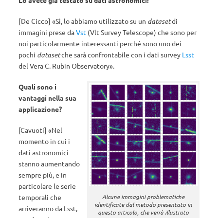
Lo avete già testato su dati astronomici?
[De Cicco] «Sì, lo abbiamo utilizzato su un
dataset
di
immagini prese da
Vst
(Vlt Survey Telescope) che sono per
noi particolarmente interessanti perché sono uno dei
pochi
dataset
che sarà confrontabile con i dati survey
Lsst
del Vera C. Rubin Observatory».
Quali sono i
vantaggi nella sua
applicazione?
[Cavuoti] «Nel
momento in cui i
dati astronomici
stanno aumentando
sempre più, e in
particolare le serie
temporali che
Alcune immagini problematiche
identificate dal metodo presentato in
arriveranno da Lsst,
questo articolo, che verrà illustrato