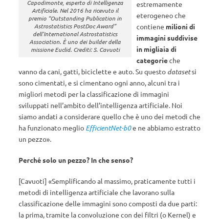
Capodimonte, esperto di Intelligenza
estremamente
Artificiale. Nel 2016 ha ricevuto il
eterogeneo che
premio “Outstanding Publication in
contiene
milioni di
Astrostatistics PostDoc Award”
dell’International Astrostatistics
immagini suddivise
Association. È uno dei builder della
in migliaia di
missione Euclid. Crediti: S. Cavuoti
categorie
che
vanno da cani, gatti, biciclette e auto. Su questo
dataset
si
sono cimentati, e si cimentano ogni anno, alcuni tra i
migliori metodi per la classificazione di immagini
sviluppati nell’ambito dell’intelligenza artificiale. Noi
siamo andati a considerare quello che è uno dei metodi che
ha funzionato meglio
EfficientNet-b0
e ne abbiamo estratto
un pezzo».
Perché solo un pezzo? In che senso?
[Cavuoti] «Semplificando al massimo, praticamente tutti i
metodi di intelligenza artificiale che lavorano sulla
classificazione delle immagini sono composti da due parti:
la prima, tramite la convoluzione con dei filtri (o Kernel) e