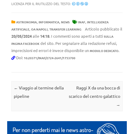
LICENZA PER IL RIUTILIZZO DEL TESTO:
,
,
,
ASTRONOMIA
INFORMATICA
NEWS
INAF
INTELLIGENZA
,
,
Articolo pubblicato il
ARTIFICIALE
OA NAPOLI
TRANSFER LEARNING
20/05/2024
alle
14:18
. I commenti sono aperti a tutti
SULLA
del sito. Per segnalare alla redazione refusi,
PAGINA FACEBOOK
imprecisioni ed errori è invece disponibile un
.
MODULO DEDICATO
Doi:
10.20371/INAF/2724-2641/1753700
Navigazione articolo
←
Viaggio al termine della
Raggi X da una bocca di
pipeline
scarico del centro galattico
→