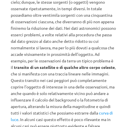
cielo; dunque, le stesse sorgenti (o oggetti) vengono
osservate ripetutamente, in tempi diversi. In totale
possediamo oltre ventimila sorgenti con una cinquantina
di osservazioni ciascuna, che diverranno di più non appena
finiremo la riduzione dei dati. Nei dati astronomici possono
esserci problemi, a volte relativi alla procedura che passa
dal dato grezzo al dato anche detto ridotto su cui
normalmente si lavora, ma per lo più dovuti a qualcosa che
accade visivamente in prossimità dell’oggetto. Ad
esempio, per le osservazioni da terra un tipico problema è
il
transito di un satellite o di qualche altro corpo celeste
,
che si manifesta con una traccia lineare nelle immagini.
Questo transito nei casi peggiori può completamente
coprire l’oggetto di interesse in una delle osservazioni, ma
anche quando è solo relativamente vicino può andare a
influenzare il calcolo del background o la fotometria di
apertura, alterando la misura della magnitudine e quindi
tutti i valori statistici che possiamo estrarre dalla
curva di
luce
. In alcuni casi questo effetto è poco rilevante ma in
alcuni casi può essere piuttosto evidente e falsare