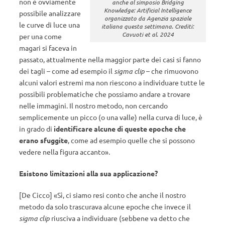
non è ovviamente
anche al simposio Bridging
Knowledge: Artificial Intelligence
possibile analizzare
organizzato da Agenzia spaziale
le curve di luce una
italiana questa settimana. Crediti:
Cavuoti et al. 2024
per una come
magari si faceva in
passato, attualmente nella maggior parte dei casi si fanno
dei tagli – come ad esempio il
sigma clip
– che rimuovono
alcuni valori estremi ma non riescono a individuare tutte le
possibili problematiche che possiamo andare a trovare
nelle immagini. Il nostro metodo, non cercando
semplicemente un picco (o una valle) nella curva di luce, è
in grado di
identificare alcune di queste epoche che
erano sfuggite
, come ad esempio quelle che si possono
vedere nella figura accanto».
Esistono limitazioni alla sua applicazione?
[De Cicco] «Sì, ci siamo resi conto che anche il nostro
metodo da solo trascurava alcune epoche che invece il
sigma clip
riusciva a individuare (sebbene va detto che