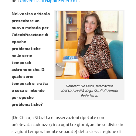
dell’
Università di Napoli Federico II
.
Nel vostro articolo
presentate un
nuovo metodo per
l’identificazione di
epoche
problematiche
nelle serie
temporali
astronomiche. Di
quale serie
temporali si tratta
Demetra De Cicco, ricercatrice
e cosa si intende
dell’Università degli Studi di Napoli
Federico II.
per epoche
problematiche?
[De Cicco] «Si tratta di osservazioni ripetute con
un’elevata cadenza (circa ogni tre giorni, anche se divise in
stagioni temporalmente separate) della stessa regione di