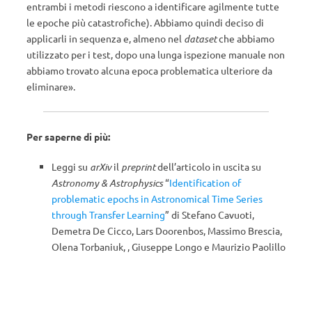
entrambi i metodi riescono a identificare agilmente tutte
le epoche più catastrofiche). Abbiamo quindi deciso di
applicarli in sequenza e, almeno nel
dataset
che abbiamo
utilizzato per i test, dopo una lunga ispezione manuale non
abbiamo trovato alcuna epoca problematica ulteriore da
eliminare».
Per saperne di più:
Leggi su
arXiv
il
preprint
dell’articolo in uscita su
Astronomy & Astrophysics
“
Identification of
problematic epochs in Astronomical Time Series
through Transfer Learning
” di Stefano Cavuoti,
Demetra De Cicco, Lars Doorenbos, Massimo Brescia,
Olena Torbaniuk, , Giuseppe Longo e Maurizio Paolillo