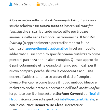
Maura Sandri
20/05/2024
A breve uscirà sulla rivista
Astronomy & Astrophysics
uno
studio relativo a un
nuovo metodo
basato sul
transfer
learning
che si sta rivelando molto utile per trovare
anomalie nelle serie temporali astronomiche. Il
transfer
learning
(o apprendimento per trasferimento) è una
tecnica di
apprendimento automatico
in cui un modello
addestrato su un compito specifico viene riutilizzato come
punto di partenza per un altro compito. Questo approccio
è particolarmente utile quando si hanno pochi dati per il
nuovo compito, poiché sfrutta la conoscenza acquisita
durante l’addestramento su un set di dati più ampio e
diverso. Per capire come lavora il nuovo metodo ideato e
realizzato anche grazie a ricercatori dell’Inaf,
Media Inaf
ne
ha parlato con il primo autore,
Stefano Cavuoti
dell’
Inaf di
Napoli
, ricercatore ed esperto di
intelligenza artificiale
, e
con la coautrice
Demetra De Cicco
, ricercatrice