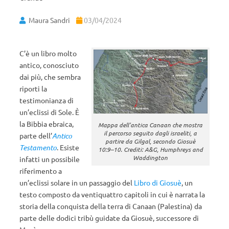
Maura Sandri
03/04/2024
C’è un libro molto
antico, conosciuto
dai più, che sembra
riporti la
testimonianza di
un’eclissi di Sole. È
la Bibbia ebraica,
Mappa dell’antica Canaan che mostra
il percorso seguito dagli israeliti, a
parte dell’
Antico
partire da Gilgal, secondo Giosuè
Testamento
. Esiste
10:9–10. Crediti: A&G, Humphreys and
Waddington
infatti un possibile
riferimento a
un’eclissi solare in un passaggio del
Libro di Giosuè
, un
testo composto da ventiquattro capitoli in cui è narrata la
storia della conquista della terra di Canaan (Palestina) da
parte delle dodici tribù guidate da Giosuè, successore di