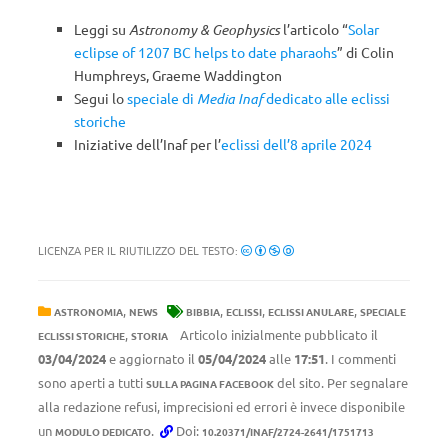
Leggi su
Astronomy & Geophysics
l’articolo “
Solar
eclipse of 1207 BC helps to date pharaohs
” di Colin
Humphreys, Graeme Waddington
Segui lo
speciale di
Media Inaf
dedicato alle eclissi
storiche
Iniziative dell’Inaf per l’
eclissi dell’8 aprile 2024
LICENZA PER IL RIUTILIZZO DEL TESTO:
,
,
,
,
ASTRONOMIA
NEWS
BIBBIA
ECLISSI
ECLISSI ANULARE
SPECIALE
,
Articolo inizialmente pubblicato il
ECLISSI STORICHE
STORIA
03/04/2024
e aggiornato il
05/04/2024
alle
17:51
. I commenti
sono aperti a tutti
del sito. Per segnalare
SULLA PAGINA FACEBOOK
alla redazione refusi, imprecisioni ed errori è invece disponibile
un
.
Doi:
MODULO DEDICATO
10.20371/INAF/2724-2641/1751713