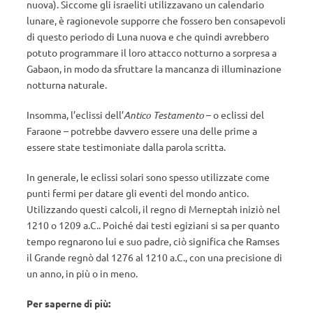
nuova). Siccome gli israeliti utilizzavano un calendario
lunare, è ragionevole supporre che fossero ben consapevoli
di questo periodo di Luna nuova e che quindi avrebbero
potuto programmare il loro attacco notturno a sorpresa a
Gabaon, in modo da sfruttare la mancanza di illuminazione
notturna naturale.
Insomma, l’eclissi dell’
Antico Testamento
– o eclissi del
Faraone – potrebbe davvero essere una delle prime a
essere state testimoniate dalla parola scritta.
In generale, le eclissi solari sono spesso utilizzate come
punti fermi per datare gli eventi del mondo antico.
Utilizzando questi calcoli, il regno di Merneptah iniziò nel
1210 o 1209 a.C.. Poiché dai testi egiziani si sa per quanto
tempo regnarono lui e suo padre, ciò significa che Ramses
il Grande regnò dal 1276 al 1210 a.C., con una precisione di
un anno, in più o in meno.
Per saperne di più: