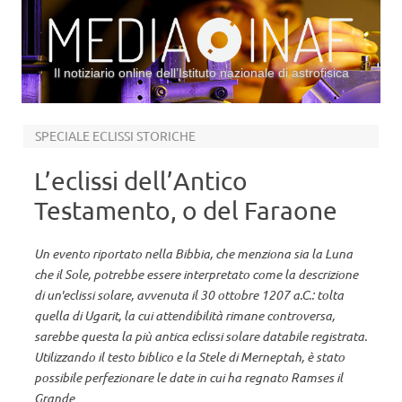
Il notiziario online dell’Istituto nazionale di astrofisica
Vai al contenuto
SPECIALE ECLISSI STORICHE
L’eclissi dell’Antico
Testamento, o del Faraone
Un evento riportato nella Bibbia, che menziona sia la Luna
che il Sole, potrebbe essere interpretato come la descrizione
di un'eclissi solare, avvenuta il 30 ottobre 1207 a.C.: tolta
quella di Ugarit, la cui attendibilità rimane controversa,
sarebbe questa la più antica eclissi solare databile registrata.
Utilizzando il testo biblico e la Stele di Merneptah, è stato
possibile perfezionare le date in cui ha regnato Ramses il
Grande