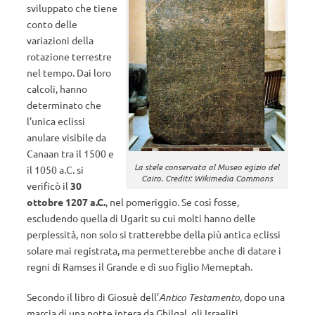
sviluppato che tiene
conto delle
variazioni della
rotazione terrestre
nel tempo. Dai loro
calcoli, hanno
determinato che
l’unica eclissi
anulare visibile da
Canaan tra il 1500 e
La stele conservata al Museo egizio del
il 1050 a.C. si
Cairo. Crediti: Wikimedia Commons
verificò il
30
ottobre 1207 a.C.
, nel pomeriggio. Se così fosse,
escludendo quella di Ugarit su cui molti hanno delle
perplessità, non solo si tratterebbe della più antica eclissi
solare mai registrata, ma permetterebbe anche di datare i
regni di Ramses il Grande e di suo figlio Merneptah.
Secondo il libro di Giosuè dell’
Antico Testamento
, dopo una
marcia di una notte intera da Ghilgal, gli Israeliti