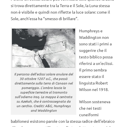
si trova direttamente tra la Terra e il Sole, la Luna stessa
non è visibile e quindi non riflette la luce solare: come il
Sole, anch’essa ha “smesso di brillare”.
Humphreys e
Waddington non
sono stati i primi a
suggerire che il
testo biblico possa
riferirsi a un’eclissi.
Il primo sembra
Il percorso dell’eclissi solare anulare del
essere stato il
30 ottobre 1207 a.C., che passò
linguista Robert
direttamente sulla terra di Canaan nel
pomeriggio. L’ombra lascia la
Wilson nel 1918.
superficie terrestre al tramonto
sull’odierno Iraq. La mappa è centrata
su Azekah, che è contrassegnata da
Wilson sosteneva
un cerchio. Crediti: A&G, Humphreys
che nei testi
and Waddington
cuneiformi
babilonesi esistono parole con la stessa radice dell’ebraico