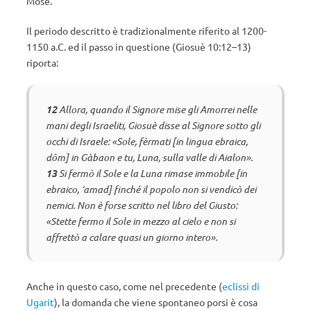
Mosè.
Il periodo descritto è tradizionalmente riferito al 1200-
1150 a.C. ed il passo in questione (Giosuè 10:12–13)
riporta:
12
Allora, quando il Signore mise gli Amorrei nelle
mani degli Israeliti, Giosuè disse al Signore sotto gli
occhi di Israele: «Sole, fèrmati [in lingua ebraica,
dôm] in Gàbaon e tu, Luna, sulla valle di Aialon».
13
Si fermò il Sole e la Luna rimase immobile [in
ebraico, ‘amad] finché il popolo non si vendicò dei
nemici. Non è forse scritto nel libro del Giusto:
«Stette fermo il Sole in mezzo al cielo e non si
affrettò a calare quasi un giorno intero».
Anche in questo caso, come nel precedente (
eclissi di
Ugarit
), la domanda che viene spontaneo porsi è cosa