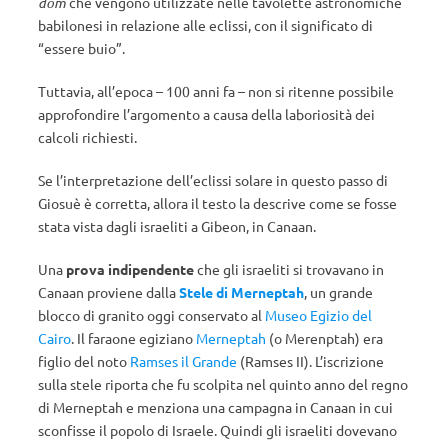
dôm
che vengono utilizzate nelle tavolette astronomiche
babilonesi in relazione alle eclissi, con il significato di
“essere buio”.
Tuttavia, all’epoca – 100 anni fa – non si ritenne possibile
approfondire l’argomento a causa della laboriosità dei
calcoli richiesti.
Se l’interpretazione dell’eclissi solare in questo passo di
Giosuè è corretta, allora il testo la descrive come se fosse
stata vista dagli israeliti a Gibeon, in Canaan.
Una
prova indipendente
che gli israeliti si trovavano in
Canaan proviene dalla
Stele di Merneptah
, un grande
blocco di granito oggi conservato al
Museo Egizio del
Cairo
. Il faraone egiziano
Merneptah
(o Merenptah) era
figlio del noto
Ramses il Grande
(Ramses II). L’iscrizione
sulla stele riporta che fu scolpita nel quinto anno del regno
di Merneptah e menziona una campagna in Canaan in cui
sconfisse il popolo di Israele. Quindi gli israeliti dovevano