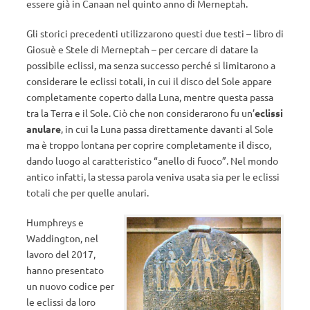
essere già in Canaan nel quinto anno di Merneptah.
Gli storici precedenti utilizzarono questi due testi – libro di
Giosuè e Stele di Merneptah – per cercare di datare la
possibile eclissi, ma senza successo perché si limitarono a
considerare le eclissi totali, in cui il disco del Sole appare
completamente coperto dalla Luna, mentre questa passa
tra la Terra e il Sole. Ciò che non considerarono fu un’
eclissi
anulare
, in cui la Luna passa direttamente davanti al Sole
ma è troppo lontana per coprire completamente il disco,
dando luogo al caratteristico “anello di fuoco”. Nel mondo
antico infatti, la stessa parola veniva usata sia per le eclissi
totali che per quelle anulari.
Humphreys e
Waddington, nel
lavoro del 2017,
hanno presentato
un nuovo codice per
le eclissi da loro