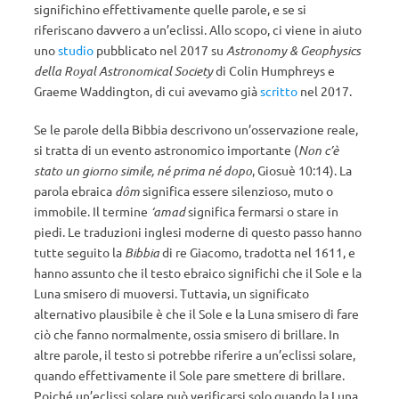
significhino effettivamente quelle parole, e se si
riferiscano davvero a un’eclissi. Allo scopo, ci viene in aiuto
uno
studio
pubblicato nel 2017 su
Astronomy & Geophysics
della Royal Astronomical Society
di Colin Humphreys e
Graeme Waddington, di cui avevamo già
scritto
nel 2017.
Se le parole della Bibbia descrivono un’osservazione reale,
si tratta di un evento astronomico importante (
Non c’è
stato un giorno simile, né prima né dopo
, Giosuè 10:14). La
parola ebraica
dôm
significa essere silenzioso, muto o
immobile. Il termine
‘amad
significa fermarsi o stare in
piedi. Le traduzioni inglesi moderne di questo passo hanno
tutte seguito la
Bibbia
di re Giacomo, tradotta nel 1611, e
hanno assunto che il testo ebraico significhi che il Sole e la
Luna smisero di muoversi. Tuttavia, un significato
alternativo plausibile è che il Sole e la Luna smisero di fare
ciò che fanno normalmente, ossia smisero di brillare. In
altre parole, il testo si potrebbe riferire a un’eclissi solare,
quando effettivamente il Sole pare smettere di brillare.
Poiché un’eclissi solare può verificarsi solo quando la Luna