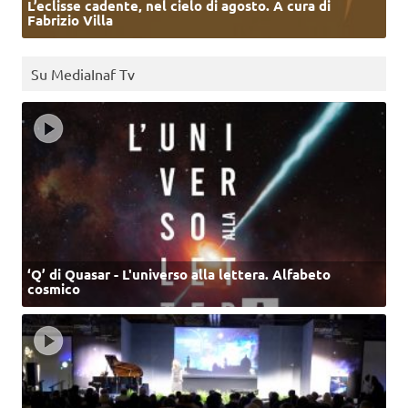
L’eclisse cadente, nel cielo di agosto. A cura di
Fabrizio Villa
Su MediaInaf Tv
‘Q’ di Quasar - L'universo alla lettera. Alfabeto
cosmico