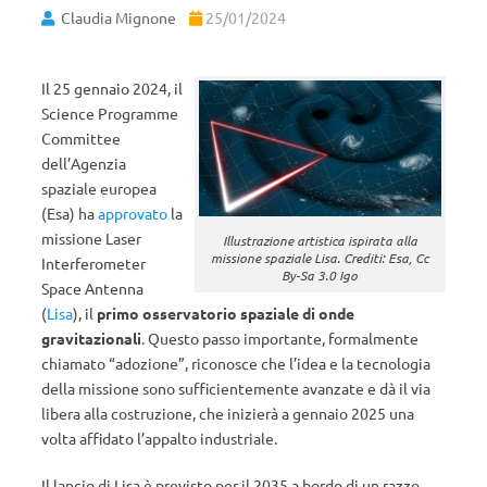
Claudia Mignone
25/01/2024
Il 25 gennaio 2024, il
Science Programme
Committee
dell’Agenzia
spaziale europea
(Esa) ha
approvato
la
missione Laser
Illustrazione artistica ispirata alla
missione spaziale Lisa. Crediti: Esa, Cc
Interferometer
By-Sa 3.0 Igo
Space Antenna
(
Lisa
), il
primo osservatorio spaziale di onde
gravitazionali
. Questo passo importante, formalmente
chiamato “adozione”, riconosce che l’idea e la tecnologia
della missione sono sufficientemente avanzate e dà il via
libera alla costruzione, che inizierà a gennaio 2025 una
volta affidato l’appalto industriale.
Il lancio di Lisa è previsto per il 2035 a bordo di un razzo