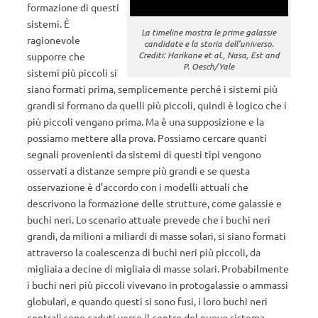
formazione di questi
sistemi. È
La timeline mostra le prime galassie
ragionevole
candidate e la storia dell’universo.
Crediti: Harikane et al., Nasa, Est and
supporre che
P. Oesch/Yale
sistemi più piccoli si
siano formati prima, semplicemente perché i sistemi più
grandi si formano da quelli più piccoli, quindi è logico che i
più piccoli vengano prima. Ma è una supposizione e la
possiamo mettere alla prova. Possiamo cercare quanti
segnali provenienti da sistemi di questi tipi vengono
osservati a distanze sempre più grandi e se questa
osservazione è d’accordo con i modelli attuali che
descrivono la formazione delle strutture, come galassie e
buchi neri. Lo scenario attuale prevede che i buchi neri
grandi, da milioni a miliardi di masse solari, si siano formati
attraverso la coalescenza di buchi neri più piccoli, da
migliaia a decine di migliaia di masse solari. Probabilmente
i buchi neri più piccoli vivevano in protogalassie o ammassi
globulari, e quando questi si sono fusi, i loro buchi neri
centrali sono caduti verso il centro del nuovo sistema,