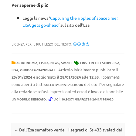
Per saperne di più:
Leggi la news ‘
Capturing the ripples of spacetime:
LISA gets go-ahead
’ sul sito dell’Esa
LICENZA PER IL RIUTILIZZO DEL TESTO:
,
,
,
,
,
ASTRONOMIA
FISICA
NEWS
SPAZIO
EINSTEIN TELESCOPE
ESA
,
Articolo inizialmente pubblicato il
LISA
ONDE GRAVITAZIONALI
25/01/2024
e aggiornato il
28/01/2024
alle
12:55
. I commenti
sono aperti a tutti
del sito. Per segnalare
SULLA PAGINA FACEBOOK
alla redazione refusi, imprecisioni ed errori è invece disponibile
un
.
Doi:
MODULO DEDICATO
10.20371/INAF/2724-2641/1749020
Navigazione articolo
←
Dall’Esa semaforo verde
I segreti di Ss 433 svelati dai