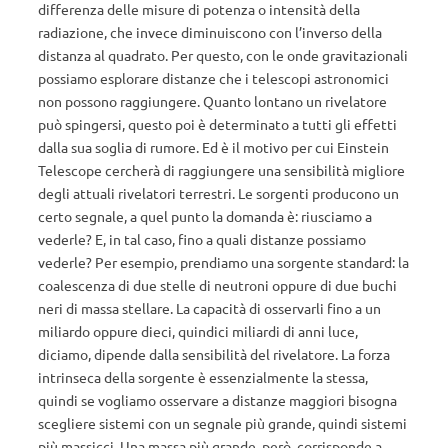
differenza delle misure di potenza o intensità della
radiazione, che invece diminuiscono con l’inverso della
distanza al quadrato. Per questo, con le onde gravitazionali
possiamo esplorare distanze che i telescopi astronomici
non possono raggiungere. Quanto lontano un rivelatore
può spingersi, questo poi è determinato a tutti gli effetti
dalla sua soglia di rumore. Ed è il motivo per cui Einstein
Telescope cercherà di raggiungere una sensibilità migliore
degli attuali rivelatori terrestri. Le sorgenti producono un
certo segnale, a quel punto la domanda è: riusciamo a
vederle? E, in tal caso, fino a quali distanze possiamo
vederle? Per esempio, prendiamo una sorgente standard: la
coalescenza di due stelle di neutroni oppure di due buchi
neri di massa stellare. La capacità di osservarli fino a un
miliardo oppure dieci, quindici miliardi di anni luce,
diciamo, dipende dalla sensibilità del rivelatore. La forza
intrinseca della sorgente è essenzialmente la stessa,
quindi se vogliamo osservare a distanze maggiori bisogna
scegliere sistemi con un segnale più grande, quindi sistemi
più massicci. Una massa più grande, però, corrisponde a