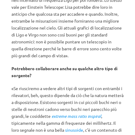
nell’intervallo di frequenza Ligo per poi fondersi. Lo stesso
vale per Einstein Telescope: Lisa potrebbe dire loro in
anticipo che qualcosa sta per accadere e quando. Inoltre,
entrambe le misurazioni insieme forniranno una migliore
localizzazione nel cielo. Gli attuali grafici di localizzazione
di Ligo e Virgo non sono così buoni per gli standard
astronomici: non è possibile puntare un telescopio in
quella direzione perché le barre di errore sono cento volte
più grandi del campo di vista».
Potrebbero collaborare anche su qualche altro tipo di
sorgente?
«Se riusciremo a vedere altri tipi di sorgenti con entrambi i
rilevatori, beh, questo dipende da ciò che la natura metterà
a disposizione. Esistono sorgenti in cui piccoli buchi neri o
stelle di neutroni cadono verso buchi neri parecchio più
grandi, le cosiddette
extreme mass ratio inspiral
,
tipicamente nella gamma di frequenze dei millihertz. Il
loro segnale non è una bella
sinusoide
, c’è un contenuto di