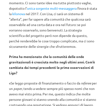
momento. Ci sono tante idee ma tutte piuttosto vaghe,
dopotutto l’
unica sorgente multi-messaggera
finora è stata
la
kilonova
nel 2017. Con Lisa, ci sarà un sistema di
“allerta”, per far sapere alla comunità che qualcosa sarà
osservabile ad una certa data e ora nel futuro: se poi
vorranno osservarlo, sono benvenuti. La strategia
scientifica del progetto però non dipende da questo,
perché renderebbe le cose troppo complicate, ma ci sono
sicuramente delle sinergie che sfrutteremo».
Prima ha menzionato che la comunità delle onde
gravitazionali è cresciuta molto negli ultimi anni. Com’è
cambiata dai tempi precedenti le prime osservazioni di
Ligo?
«Se leggo proposte di finanziamento o faccio da
referee
per
un
paper
, tendo a vedere sempre più spesso nomi che non
avevo mai visto prima. Per me, questo indica che molte
persone giovani si stanno unendo alla comunità e si stanno
costruendo una reputazione. Si vedono annunci di lavoro